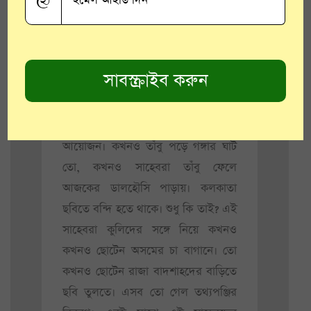
@
একটা দিন। কলকাতার ইতি উতি চলা
ফেরা করা জনগণের চোখে পড়ল। প্রায়
৪০-৪২ জন কুলি হরেকরকম যন্ত্রপাতি
নিয়ে এক বার এদিকে যায়, এক বার
ওদিকে যায়। তার পর কোথাও গিয়ে তাঁবু
টাঙায়। আর তারই সাথে সাথে শুরু হয়ে
যায় বিলিতি সাহেবদের ছবি তোলার বিস্তর
আয়োজন। কখনও তাঁবু পড়ে গঙ্গার ঘাট
তো, কখনও সাহেবরা তাঁবু ফেলে
আজকের ডালহৌসি পাড়ায়। কলকাতা
ছবিতে বন্দি হতে থাকে। শুধু কি তাই? এই
সাহেবরা কুলিদের সঙ্গে নিয়ে কখনও
কখনও ছোটেন অসমের চা বাগানে। তো
কখনও ছোটেন রাজা বাদশাহদের বাড়িতে
ছবি তুলতে। এসব তো গেল তথ্যপঞ্জির