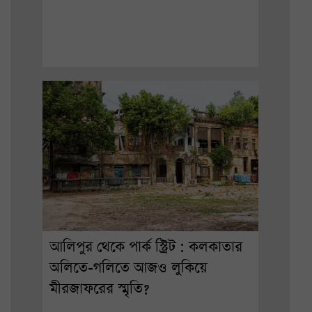
আলিপুর থেকে পার্ক স্ট্রিট : কলকাতার
অলিতে-গলিতে আজও লুকিয়ে
মীরজাফরের স্মৃতি?