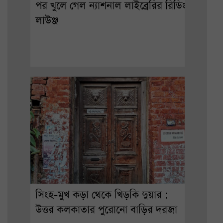
পর খুলে গেল ন্যাশনাল লাইব্রেরির রিডিং
লাউঞ্জ
সিংহ-মুখ কড়া থেকে খিড়কি দুয়ার :
উত্তর কলকাতার পুরোনো বাড়ির দরজা