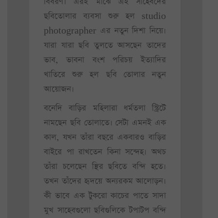
বিবরণ। এরই মাঝে এই সাহেবদের
ছবিতোলার ব্যবসা শুরু হল studio
photographer এর নতুন দিশা নিয়ে।
যারা যারা ছবি তুলতে আসছেন তাদের
ভাব, ভাবনা বংশ পরিচয় ইত্যাদির
খাতিরে শুরু হল ছবি তোলার নতুন
আয়োজন।
বনেদি বাড়ির মহিলারা ধর্মতলা স্ট্রিটে
নামছেন ছবি তোলাতে। সেটা এমনই এক
কাল, যখন তাঁরা বছরে একবারও বাড়ির
বাইরে পা রাখতেন কিনা সন্দেহ। অথচ
তাঁরা চলেছেন স্থির ছবিতে বন্দি হতে।
তখন তাঁদের হৃদয়ে অন্যরকম আলোড়ন।
কী ভাবে এক টুকরো কাচের পাতে সাদা
মুখ সাহেবগুলো ছবিগুলিকে টপাটপ বন্দি