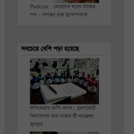
Podcast : মেয়েদের ঘরের কাজের
গান – বলছেন চন্দ্রা মুখোপাধ্যায়
সবচেয়ে বেশি পড়া হয়েছে
কলিকেতার কালি-কলম : বুকপকেটে
বিদ্যাসাগর আর খাতায় শ্রী কাক্কেশ্বর
কুচকুচে