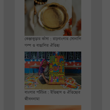
কেঞ্জাকুড়ার কাঁসা : রাঢ়বাংলার সোনালি
গল্প ও বাঙালির ঐতিহ্য
বাংলার পটচিত্র : ইতিহাস ও ঐতিহ্যের
জীবননামা