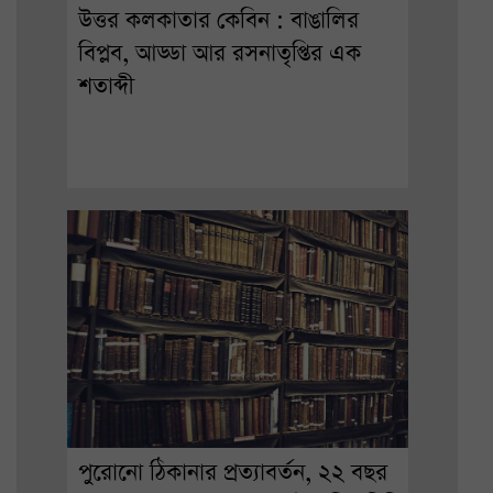
উত্তর কলকাতার কেবিন : বাঙালির
বিপ্লব, আড্ডা আর রসনাতৃপ্তির এক
শতাব্দী
পুরোনো ঠিকানার প্রত্যাবর্তন, ২২ বছর