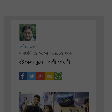
সেলিম মণ্ডল
জানুয়ারি ৩১.২০২৫ | ০৬:০৬ সকাল
বইমেলা ধুলো, গার্গী শ্রেয়সী...