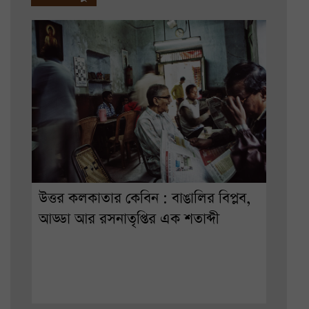
উত্তর কলকাতার কেবিন : বাঙালির বিপ্লব,
আড্ডা আর রসনাতৃপ্তির এক শতাব্দী