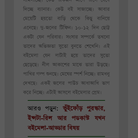
সামলাচ্ছে। কেউ একজন আগে এসে বেঁধে
দিচ্ছে ব্যানার। কেউ বই সাজাচ্ছে। আবার
মেয়েটি হয়তো বাড়ি থেকে কিছু বানিয়ে
এনেছে। দু-জনের টিফিন। ১০-১২ দিন ছোট্ট
একটা যেন পরিবার। সংসার সম্পর্কে তখনো
তাদের অভিজ্ঞতা সুতো বুনতে শেখেনি। এই
বইমেলা যেন লাটাই হয়ে তাদের সুতো
ছেড়েছে। নীল আকাশের মাঝে তারা উড়ছে।
পাখির গল্প শুনছে। মেঘের স্পর্শ নিচ্ছে। রামধনু
দেখছে। একই জলের পাউচ আধাআধি ভাগ
করে নিচ্ছে। এটাই আসলে বইমেলার প্রেম।
আরও পড়ুন:
ভুঁইফোঁড় পুরস্কার,
ইন্সটা-রিল আর পডকাস্ট যখন
বইমেলা-আড্ডার বিষয়