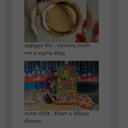
কেঞ্জাকুড়ার কাঁসা : রাঢ়বাংলার সোনালি
গল্প ও বাঙালির ঐতিহ্য
বাংলার পটচিত্র : ইতিহাস ও ঐতিহ্যের
জীবননামা