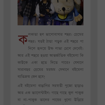
ক
লকাতা হল ভালোবাসার শহর। প্রেমের
শহর। যতই ঠান্ডা পড়ুক এই শহরে পা
দিলে হৃদয়ে উষ্ণ লাভা ঢেলে দেবেই।
আর এই শহরে হওয়া আন্তর্জাতিক বইমেলা কি
কাউকে একা হতে দিতে পারে? যেখানে
সারাবছর প্রেমের মরশুম সেখানে বইমেলা
ব্যতিক্রম কেন হবে!
এই বইমেলা বাঙালির সরস্বতী পুজো ছাড়াও
আর এক ভ্যালেন্টাইন। গাছে গাছে কুল পাকুক
বা না-পাকুক তাদের পায়ের ধুলো উড়িয়ে