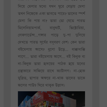
দিয়ে মেলার মধ্যে যখন ঘুরে বেড়ায় মেলা
তখন নিজেকে একা ভাবতে পারে? তাদের স্পর্শ
মেলা কি পায় না? তারা তো যেতে পারত
মিলেনিয়ামপার্ক, বাবুঘাট, ভিক্টোরিয়া,
লেকগার্ডেন্স...গঙ্গার পাড়ে দু-পা দুলিয়ে
দেখতে পারত সূর্যের বধূবরণ বেশ। কেন তারা
বইমেলায় আসে? ধুলো উড়ে... ধাক্কাধাক্কি
লাগে... তারা বইমেলায় আসে... বই কিনুক বা
না-কিনুক তারা হৃদয়ের পাঠক হয়ে মনের
গ্রন্থাকারে সাজিয়ে রাখে ক্যাটালগ। না-হোক
মুদ্রিত, ছাপার অক্ষরে না-থাক তাদের তাকে
জলের পাউচ ঘিরে থাকুক উল্লাস।