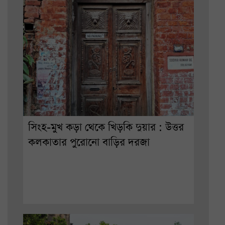
সিংহ-মুখ কড়া থেকে খিড়কি দুয়ার : উত্তর
কলকাতার পুরোনো বাড়ির দরজা