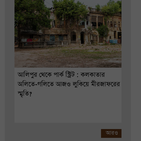
আলিপুর থেকে পার্ক স্ট্রিট : কলকাতার
অলিতে-গলিতে আজও লুকিয়ে মীরজাফরের
স্মৃতি?
আরও