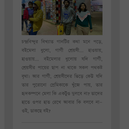
চন্দ্রবিন্দুর বিখ্যাত গানটির কথা মনে পড়ে,
বইমেলা ধুলো, গার্গী শ্রেয়সী... হাওয়ায়,
হাওয়ায়... বইমেলার ধুলোয় যদি গার্গী,
শ্রেয়সীর পায়ের ছাপ না থাকে সকল পথকষ্ট
বৃথা। আর গার্গী, শ্রেয়সীদের ভিড়ে কেউ যদি
তার পুরোনো প্রেমিকাকে খুঁজে পায়, তার
হৃদকম্পনে মেলা কি একটুও দুলবে না? তাদের
হাতে ওপর হাত রেখে আবার কি বলবে না—
ওই, ডাকছে বই?