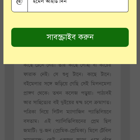
@
মধ্যেই ঠিক করে কে আগে
পড়বে।
কলকাতা বইমেলা এমন এক চুম্বক, সবকিছুকে
কাছে টেনে নেয়। তার কাছে লোহা বা কাচের
ফারাক নেই। সে শুধু টানে। কাছে টানে।
বইমেলার সঙ্গে জড়িয়ে গেছি সেই মিলনমেলা
প্রাঙ্গণ থেকে। তখন কলেজ পড়ুয়া। পাঠ্যবই
আর সাহিত্যের বই দুইয়ের দ্বন্দ্ব চলে ক্রমাগত।
পত্রিকা নিয়ে লিটল ম্যাগাজিন প্যাভিলিয়নে
বসতাম। এই প্যালিভিলিয়নের প্রেম ছিল
জমাটি। দু-জন (প্রেমিক-প্রেমিকা) মিলে টেবিল