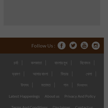
Follow Us :
চর্যা
কলকাতা
বাংলার মুখ
বিনোদন
ভ্রমণ
আমার বাংলা
ফিচার
খেলা
উৎসব
মতামত
গান
দিনযাপন
Latest Happenings
About us
Privacy And Policy
Terms And Conditions
Disclaimer
Contact us