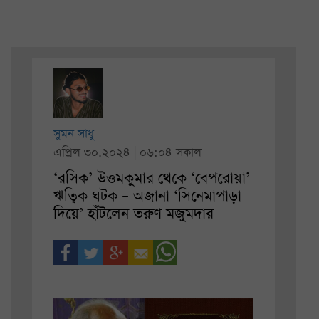
সুমন সাধু
এপ্রিল ৩০.২০২৪ | ০৬:০৪ সকাল
‘রসিক’ উত্তমকুমার থেকে ‘বেপরোয়া’
ঋত্বিক ঘটক – অজানা ‘সিনেমাপাড়া
দিয়ে’ হাঁটলেন তরুণ মজুমদার