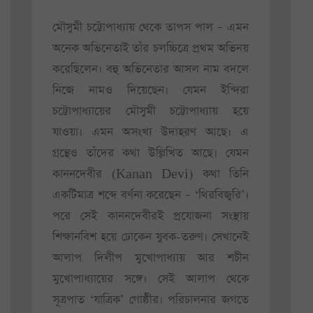
মৌসুমী চট্টোপাধ্যায় থেকে তাপস পাল – এমন
অনেক অভিনেতাই তাঁর চলচ্চিত্রে প্রথম অভিনয়
করেছিলেন। বহু অভিনেতার আসল নাম বদলে
নিজে নামও দিয়েছেন। যেমন ইন্দিরা
চট্টোপাধ্যায়ের মৌসুমী চট্টোপাধ্যায় হয়ে
যাওয়া। এমন অসংখ্য উদাহরণ আছে। এ
গ্রন্থেও তাঁদের কথা উল্লিখিত আছে। যেমন
কাননদেবীর (Kanan Devi) কথা তিনি
একটিমাত্র শব্দে বর্ণনা করেছেন – ‘থিরবিজুরি’।
পরে সেই কাননদেবীরই প্রযোজনা সংস্থায়
শিক্ষানবিশ হয়ে ঢোকেন যুবক-তরুণ। সেখানেই
আলাপ দিলীপ মুখোপাধ্যায় আর শচীন
মুখোপাধ্যায়ের সঙ্গে। সেই আলাপ থেকে
সূত্রপাত ‘যাত্রিক’ গোষ্ঠীর। পরিচালনার জগতে