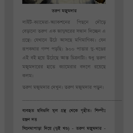
তরুণ মজুমদার
লাইট-ক্যামেরা-অ্যাকশনের পিছনে দৌড়ে
বেড়ানো তরুণ এক জাদুঘরের সন্ধান দিচ্ছেন এ
গ্রন্থে। যেখানে উঠে আসছে মণিমাণিক্য। যেন
রূপকথার গল্প পড়ছি। ৯০০ পাতার দু-খণ্ডের
এই বই হয়ে উঠেছে আস্ত চিত্রনাট্য। শুধু তরুণ
মজুমদারের হাতে ক্যামেরার বদলে রয়েছে
কলম।
তরুণ মজুমদার দেখুন। তরুণ মজুমদার পড়ুন।
____________________________
ব্যবহৃত ছবিগুলি মূল গ্রন্থ থেকে গৃহীত। শিল্পীঃ
রঞ্জন দত্ত
সিনেমাপাড়া দিয়ে (দুই খণ্ড) - তরুণ মজুমদার -