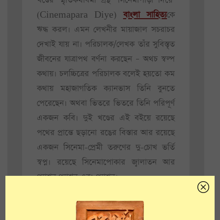
খণ্ডের স্মৃতিকথাধর্মী গ্রন্থ ‘সিনেমাপাড়া দিয়ে’
(Cinemapara Diye)
বাংলা সাহিত্য
কে
ঋদ্ধ করল। এমন লেখনীর মায়াজাল সচরাচর
দেখাই যায় না। পরিচালক/লেখক তাঁর সুবিস্তৃত
জীবনের যাত্রাপথ বর্ণনা করছেন – অথচ স্বল্প
কথায়। চলচ্চিত্রের পরিচালক বলেই হয়তো কম
কথায় মহাজাগতিক ক্যানভাস তিনি বুনতে
পেরেছেন। অথবা ভিতরে ভিতরে তিনি পরিপূর্ণ
একজন কবি। দুই খণ্ডের এই বইয়ে রয়েছে
পথের প্রান্তে ছড়ানো রঙের বিস্তার আর রয়েছে
একজন সিনেমা-প্রেমী তরুণের দু-চোখ ভর্তি
স্বপ্ন। রয়েছে সিনেমাপোকার জ্বালাতন আর
প্যাশন প্যাশন এবং প্যাশন।