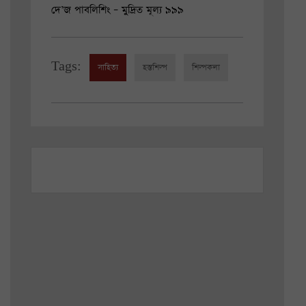
দে’জ পাবলিশিং – মুদ্রিত মূল্য ৯৯৯
Tags:
সাহিত্য
হস্তশিল্প
শিল্পকলা