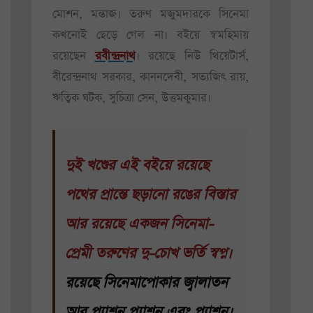
মোশন, মন্তাজ। তরুণ মজুমদারকে সিনেমা
কখনোই ছেড়ে গেল না। বইয়ে স্বমহিমায়
রয়েছেন
রবীন্দ্রনাথ
। রয়েছে নিউ থিয়েটার্স,
বীরেন্দ্রনাথ সরকার, কাননদেবী, সত্যজিৎ রায়,
ঋত্বিক ঘটক, সুচিত্রা সেন, উত্তমকুমার।
দুই খণ্ডের এই বইয়ে রয়েছে
পথের প্রান্তে ছড়ানো রঙের বিস্তার
আর রয়েছে একজন সিনেমা-
প্রেমী তরুণের দু-চোখ ভর্তি স্বপ্ন।
রয়েছে সিনেমাপোকার জ্বালাতন
আর প্যাশন প্যাশন এবং প্যাশন।