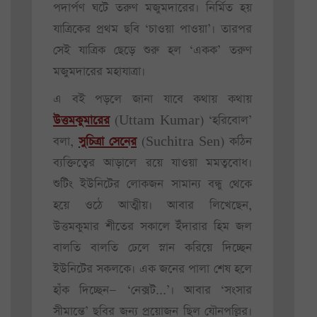
পদার্পণ ঘটে তরুণ মজুমদারের। নির্মিত হয়
যাত্রিকের প্রথম ছবি ‘চাওয়া পাওয়া’। তারপর
সেই যাত্রিক ছেড়ে শুরু হল ‘একক’ তরুণ
মজুমদারের মহাযাত্রা।
এ বই পড়লে জানা যাবে কথায় কথায়
উত্তমকুমারের
(Uttam Kumar) ‘হরিবোল’
বলা,
সুচিত্রা সেনের
(Suchitra Sen) কঠিন
ব্যক্তিত্বের আড়ালে রয়ে যাওয়া মমত্ববোধ।
শুটিং ইউনিটের লোকজন সামান্য বন্ধু থেকে
হয়ে ওঠে আত্মীয়। আবার লিখেছেন,
উত্তমকুমার শীতের সকালে ইঁদারার হিম জল
বালতি বালতি ঢেলে স্নান করিয়ে দিচ্ছেন
ইউনিটের সকলকে। এক জনের পালা শেষ হলে
হাঁক দিচ্ছেন— ‘নেক্সট...’। আবার ‘সংসার
সীমান্তে’ ছবির জন্য প্রয়োজন ছিল যৌনপল্লির।