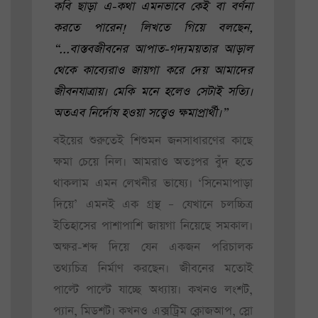
কবি ছাড়া এ-কথা এমনভাবে কেই বা বর্ণনা
করতে পারেন! লিখতে গিয়ে বলছেন,
“...বাস্তবজীবনের আপাত-গদ্যময়তার আড়াল
থেকে কাব্যেরাও জায়গা করে দেয় আমাদের
জীবনযাত্রায়। মেকি মনে হলেও সেটাই সত্যি।
অতএব নির্দোষ হওয়া সত্ত্বেও ক্ষমাপ্রার্থী।”
বইয়ের শুরুতেই শিশুমন জনসাধারণের কাছে
ক্ষমা চেয়ে নিল। আমরাও অতঃপর বুঁদ হতে
থাকলাম এমন লেখনীর ভাষ্যে। ‘সিনেমাপাড়া
দিয়ে’ এমনই এক গ্রন্থ – যেখানে চলচ্চিত্র
ইতিহাসের পাশাপাশি জায়গা নিয়েছে সমকাল।
অক্ষর-শব্দ দিয়ে যেন একজন পরিচালক
তথ্যচিত্র নির্মাণ করছেন। জীবনের মতোই
পাল্টে পাল্টে যাচ্ছে অধ্যায়। কখনও লংশট,
প্যান, মিডশট। কখনও এক্সট্রিম ক্লোজআপ, স্লো