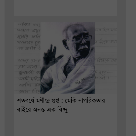
শতবর্ষে মণীন্দ্র গুপ্ত : মেকি নাগরিকতার
বাইরে অনন্ত এক বিন্দু