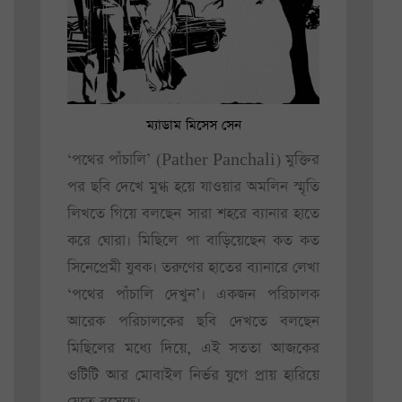
ম্যাডাম মিসেস সেন
‘পথের পাঁচালি’ (Pather Panchali) মুক্তির
পর ছবি দেখে মুগ্ধ হয়ে যাওয়ার অমলিন স্মৃতি
লিখতে গিয়ে বলছেন সারা শহরে ব্যানার হাতে
করে ঘোরা। মিছিলে পা বাড়িয়েছেন কত কত
সিনেপ্রেমী যুবক। তরুণের হাতের ব্যানারে লেখা
‘পথের পাঁচালি দেখুন’। একজন পরিচালক
আরেক পরিচালকের ছবি দেখতে বলছেন
মিছিলের মধ্যে দিয়ে, এই সততা আজকের
ওটিটি আর মোবাইল নির্ভর যুগে প্রায় হারিয়ে