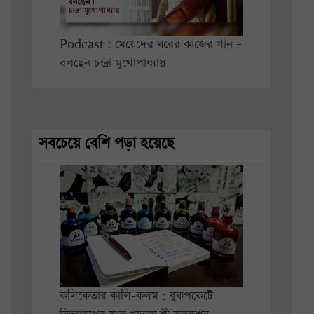
Podcast : মেয়েদের ঘরের কাজের গান –
বলছেন চন্দ্রা মুখোপাধ্যায়
সবচেয়ে বেশি পড়া হয়েছে
কলিকেতার কালি-কলম : বুকপকেটে