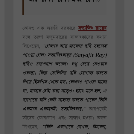
কোনও এক জরুরি দরকারে
সত্যজিৎ রায়ের
সঙ্গে তরুণ মজুমদারের সাক্ষাৎকারের কথায়
লিখেছেন,
“গোদার আর ত্রুফোর ছবি সহজেই
পাওয়া গেল। সত্যজিৎবাবুর (Satyajit Ray)
ছবিও চারপাশে অঢেল। শুধু বেছে নেওয়ার
ওয়াস্তা। কিন্তু ফেলিনির ছবি জোগাড় করতে
গিয়ে হিমশিম খেতে হল। কোথাও পাওয়া যাচ্ছে
না, হাজার চেষ্টা করা সত্ত্বেও। হঠাৎ মনে হল, এ
ব্যাপারে যদি কেউ সাহায্য করতে পারেন তিনি
একমাত্র একজনই। সত্যজিৎবাবু।”
তারপরেই
তাঁদের ফোনালাপ এবং সাক্ষাৎ হওয়া। তরুন
লিখছেন,
“যিনি একাধারে লেখক, চিত্রকর,