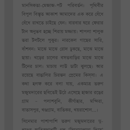
মানসিকতা-মেজাজ-পট পরিবর্তন। পৃথিবীর
বিপুল বিস্তৃত আকাশ আমাদের এক করে বেঁধে
বেঁধে রাখতে চাইছে যেন। বারবার ঘরে ফেরার
টান অনুভব হচ্ছে শিরায় মজ্জায়। শাপলা শালুক
ভরা টলটলে পুকুর। নারকেল গাছের সারি,
বাঁশবন। মাঝে মাঝে রোদ ঢুকছে, মাঝে মাঝে
ছায়া। খড়ের চালের বসতবাড়ির মাঝে মাঝে
টিনের চাল। মাচায় লাউ ডাটা ঝুলছে। আর
রয়েছে বাঙালির চিরন্তন প্রেমের কিস্‌সা। এ
কথা হলফ করে বলা যায়, একমাত্র তরুণ
মজুমদারের ছবিতেই উঠে এসেছে হাজার রঙের
গ্রাম – পলাশবুনি, কীর্ণাহার, মন্দিরা,
বাতাসপুর, খণ্ডগ্রাম, বাতিকর, খয়রাশোল...।
সিনেমার পাশাপাশি তরুণ মজুমদারের দু-