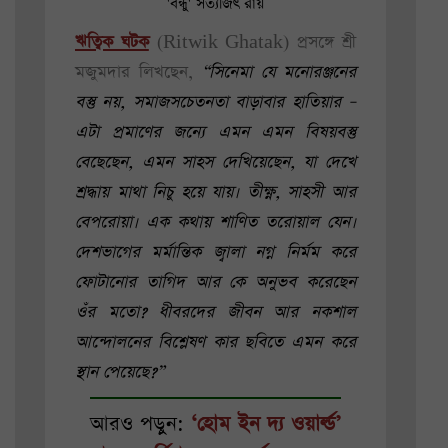
'বন্ধু' সত্যজিৎ রায়
ঋত্বিক ঘটক
(Ritwik Ghatak) প্রসঙ্গে শ্রী
মজুমদার লিখছেন,
“সিনেমা যে মনোরঞ্জনের
বস্তু নয়, সমাজসচেতনতা বাড়াবার হাতিয়ার –
এটা প্রমাণের জন্যে এমন এমন বিষয়বস্তু
বেছেছেন, এমন সাহস দেখিয়েছেন, যা দেখে
শ্রদ্ধায় মাথা নিচু হয়ে যায়। তীক্ষ্ণ, সাহসী আর
বেপরোয়া। এক কথায় শাণিত তরোয়াল যেন।
দেশভাগের মর্মান্তিক জ্বালা নগ্ন নির্মম করে
ফোটানোর তাগিদ আর কে অনুভব করেছেন
ওঁর মতো? ধীবরদের জীবন আর নকশাল
আন্দোলনের বিশ্লেষণ কার ছবিতে এমন করে
স্থান পেয়েছে?”
আরও পড়ুন:
‘হোম ইন দ্য ওয়ার্ল্ড’