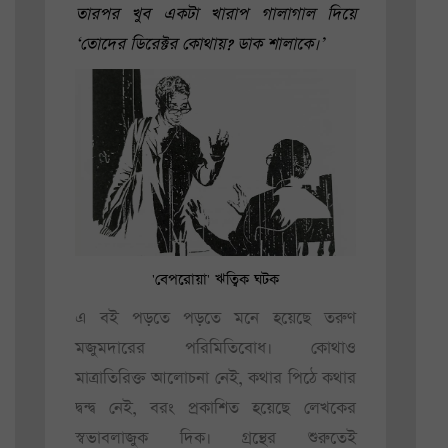
তারপর খুব একটা খারাপ গালাগাল দিয়ে
‘তোদের ডিরেক্টর কোথায়? ডাক শালাকে।’
'বেপরোয়া' ঋত্বিক ঘটক
এ বই পড়তে পড়তে মনে হয়েছে তরুণ
মজুমদারের পরিমিতিবোধ। কোথাও
মাত্রাতিরিক্ত আলোচনা নেই, কথার পিঠে কথার
দ্বন্দ্ব নেই, বরং প্রকাশিত হয়েছে লেখকের
স্বভাবলাজুক দিক। গ্রন্থের শুরুতেই