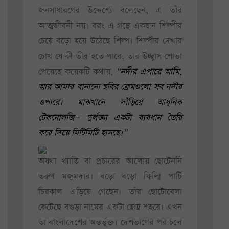
জনসাধারণের উদ্দেশ্যে বলেছেন, এ তাঁর
আত্মজীবনী নয়। বরং এ গ্রন্থে একজন শিল্পীর
চেয়ে বড়ো হয়ে উঠেছে শিল্প। শিল্পীর দেখার
চোখ যে কী তীব্র হতে পারে, তার উচ্ছ্বাস শোভা
পেয়েছে কয়েকটি কথায়,
“নদীর এপারে আমি,
আর আমার বানানো ছবির ফ্রেমগুলো সব নদীর
ওপারে। মাঝখানে দাঁড়িয়ে আধুনিক
টেকনোলজি— দুর্লঙ্ঘ্য একটা ব্যবধান তৈরি
করে দিয়ে মিটিমিটি হাসছে।”
অযথা খ্যাতি বা প্রচারের আলোয় ছোটেননি
তরুণ মজুমদার। বড়ো বড়ো ফিল্মি পার্টি
চিরকাল এড়িয়ে গেছেন। তাঁর ছোটোবেলা
কেটেছে বগুড়া নামের একটা ছোট্ট শহরে। এখন
তা বাংলাদেশের অন্তর্ভুক্ত। দেশভাগের পর চলে