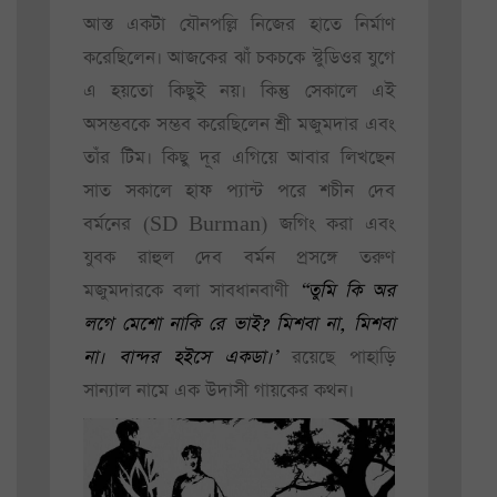
আস্ত একটা যৌনপল্লি নিজের হাতে নির্মাণ
করেছিলেন। আজকের ঝাঁ চকচকে স্টুডিওর যুগে
এ হয়তো কিছুই নয়। কিন্তু সেকালে এই
অসম্ভবকে সম্ভব করেছিলেন শ্রী মজুমদার এবং
তাঁর টিম। কিছু দূর এগিয়ে আবার লিখছেন
সাত সকালে হাফ প্যান্ট পরে শচীন দেব
বর্মনের (SD Burman) জগিং করা এবং
যুবক রাহুল দেব বর্মন প্রসঙ্গে তরুণ
মজুমদারকে বলা সাবধানবাণী
“তুমি কি অর
লগে মেশো নাকি রে ভাই? মিশবা না, মিশবা
না। বান্দর হইসে একডা।’
রয়েছে পাহাড়ি
সান্যাল নামে এক উদাসী গায়কের কথন।