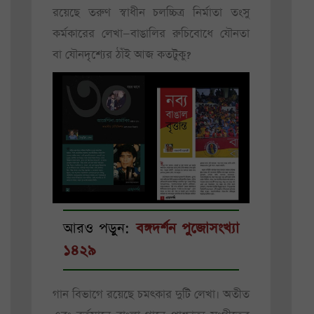
রয়েছে তরুণ স্বাধীন চলচ্চিত্র নির্মাতা তংসু
কর্মকারের লেখা—বাঙালির রুচিবোধে যৌনতা
বা যৌনদৃশ্যের ঠাঁই আজ কতটুকু?
আরও পড়ুন:
বঙ্গদর্শন পুজোসংখ্যা
১৪২৯
গান বিভাগে রয়েছে চমৎকার দুটি লেখা। অতীত