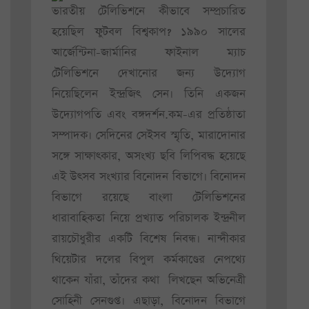
ভারতীয় টেলিভিশনে কীভাবে সম্প্রচারিত
হয়েছিল ফুটবল বিশ্বকাপ? ১৯৯০ সালের
আর্জেন্টিনা-জার্মানির ফাইনাল ম্যাচ
টেলিভিশনে দেখানোর জন্য উদ্যোগ
নিয়েছিলেন ইন্দ্রজিৎ সেন। তিনি একজন
উদ্যোগপতি এবং বঙ্গদর্শন.কম-এর প্রতিষ্ঠাতা
সম্পাদক। সেদিনের সেইসব স্মৃতি, মারাদোনার
সঙ্গে সাক্ষাৎকার, অসংখ্য ছবি লিপিবদ্ধ হয়েছে
এই উৎসব সংখ্যার বিনোদন বিভাগে। বিনোদন
বিভাগে রয়েছে বাংলা টেলিভিশনের
ধারাবাহিকতা নিয়ে প্রখ্যাত পরিচালক ইন্দ্রনীল
রায়চৌধুরীর একটি বিশেষ নিবন্ধ। নান্দীকার
থিয়েটার দলের বিপুল কর্মকাণ্ডের নেপথ্যে
থাকেন যাঁরা, তাঁদের কথা লিখছেন অভিনেত্রী
সোহিনী সেনগুপ্ত। এছাড়া, বিনোদন বিভাগে