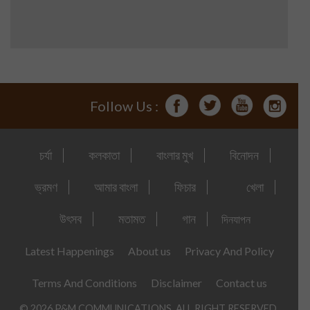
Follow Us :
চর্যা
কলকাতা
বাংলার মুখ
বিনোদন
ভ্রমণ
আমার বাংলা
ফিচার
খেলা
উৎসব
মতামত
গান
দিনযাপন
Latest Happenings
About us
Privacy And Policy
Terms And Conditions
Disclaimer
Contact us
© 2026 P&M COMMUNICATIONS. ALL RIGHT RESERVED.