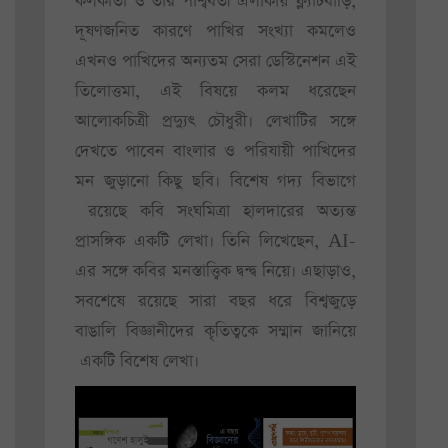
কলকাতা ও তার পার্শ্ববর্তী এলাকায় ফ্ল্যাটবাড়ি,
দূষণজনিত কারণে পাখির সংখ্যা কমলেও
এখনও পাখিদের অন্যতম সেরা ডেস্টিনেশন এই
তিলোত্তমা, এই বিষয়ে কলম ধরেছেন
আলোকচিত্রী প্রদ্যুৎ চৌধুরী। লেখাটির সঙ্গে
দেখতে পাবেন বাংলার ও পরিযায়ী পাখিদের
মন জুড়ানো কিছু ছবি। বিশেষ গদ্য বিভাগে
রয়েছে কবি সংঘমিত্রা হালদারের অত্যন্ত
প্রাসঙ্গিক একটি লেখা। তিনি লিখেছেন, AI-
এর সঙ্গে কবির মনস্তাত্ত্বিক দ্বন্দ্ব নিয়ে। এছাড়াও,
সবশেষে রয়েছে সারা বছর ধরে বিশ্বজুড়ে
বাঙালি বিজ্ঞানীদের কৃতিত্বকে সম্মান জানিয়ে
একটি বিশেষ লেখা।