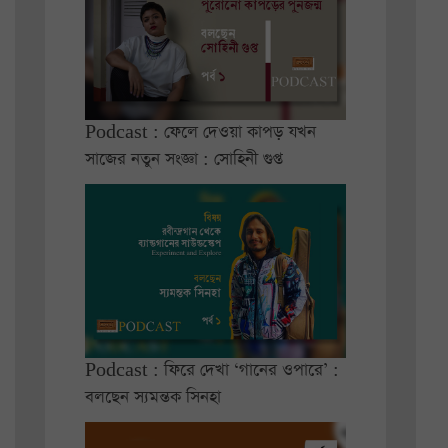
Podcast : ফেলে দেওয়া কাপড় যখন
সাজের নতুন সংজ্ঞা : সোহিনী গুপ্ত
Podcast : ফিরে দেখা ‘গানের ওপারে’ :
বলছেন স্যমন্তক সিনহা