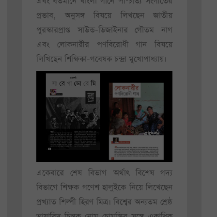
এবং বর্তমানে বাংলা গানে পাশ্চাত্য সংগীতের
প্রভাব, অনুসঙ্গ বিষয়ে লিখছেন জাতীয়
পুরস্কারপ্রাপ্ত সাউন্ড-ডিজাইনার গৌতম নাগ
এবং লোকনারীর পণবিরোধী গান বিষয়ে
লিখিছেন শিক্ষিকা-গবেষক চন্দ্রা মুখোপাধ্যায়।
একেবারে শেষ বিভাগ অর্থাৎ বিশেষ গদ্য
বিভাগে শিক্ষক গণেশ হালুইকে নিয়ে লিখেছেন
প্রখ্যাত শিল্পী হিরণ মিত্র। বিশ্বের অন্যতম শ্রেষ্ঠ
ভাষাবিদ-চিন্তক নোম চোমস্কির সঙ্গে একাধিক