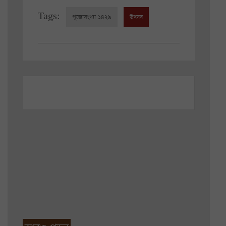
Tags:
পুজোসংখ্যা ১৪২৯
উৎসব