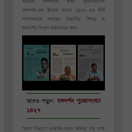
বর্তমান সম্পাদক স্বামী কৃষ্ণনাথানন্দ
বঙ্গদর্শন.কম উৎসব সংখ্যা ১৪৩০-এর দীর্ঘ
সাক্ষাৎকারে বলছেন বাঙালির শিকড় ও
আদর্শের বিপুল কর্মকাণ্ডের কথা।
আরও পড়ুন:
বঙ্গদর্শন পুজোসংখ্যা
১৪২৭
স্মরণ বিভাগে নেতাজি-কন্যা অনিতা বসু পাফ