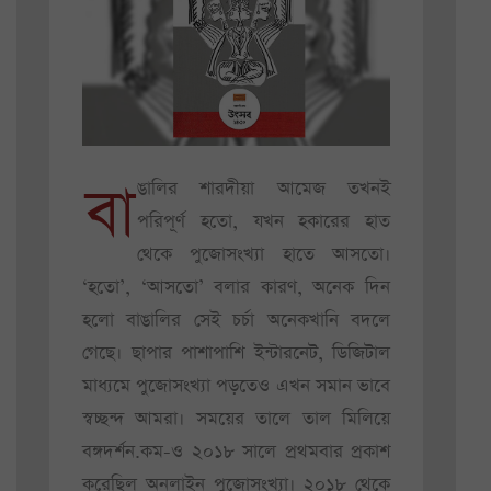
বা
ঙালির শারদীয়া আমেজ তখনই
পরিপূর্ণ হতো, যখন হকারের হাত
থেকে পুজোসংখ্যা হাতে আসতো।
‘হতো’, ‘আসতো’ বলার কারণ, অনেক দিন
হলো বাঙালির সেই চর্চা অনেকখানি বদলে
গেছে। ছাপার পাশাপাশি ইন্টারনেট, ডিজিটাল
মাধ্যমে পুজোসংখ্যা পড়তেও এখন সমান ভাবে
স্বচ্ছন্দ আমরা। সময়ের তালে তাল মিলিয়ে
বঙ্গদর্শন.কম-ও ২০১৮ সালে প্রথমবার প্রকাশ
করেছিল অনলাইন পুজোসংখ্যা। ২০১৮ থেকে