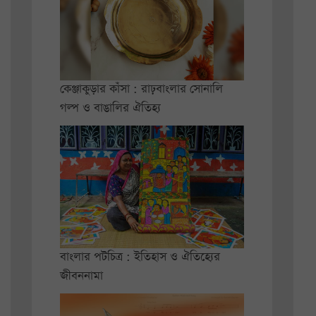
কেঞ্জাকুড়ার কাঁসা : রাঢ়বাংলার সোনালি
গল্প ও বাঙালির ঐতিহ্য
বাংলার পটচিত্র : ইতিহাস ও ঐতিহ্যের
জীবননামা