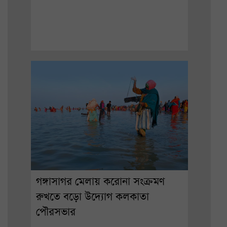
গঙ্গাসাগর মেলায় করোনা সংক্রমণ
রুখতে বড়ো উদ্যোগ কলকাতা
পৌরসভার