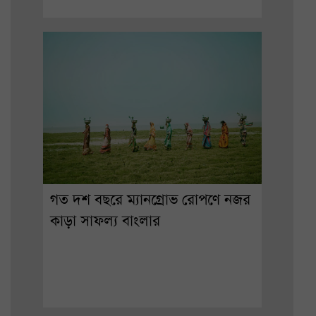
গত দশ বছরে ম্যানগ্রোভ রোপণে নজর
কাড়া সাফল্য বাংলার