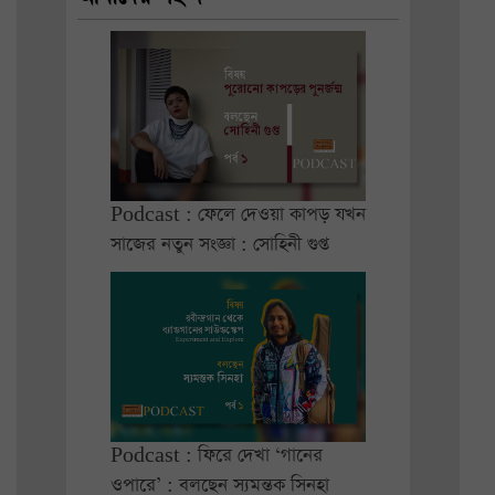
Podcast : ফেলে দেওয়া কাপড় যখন
সাজের নতুন সংজ্ঞা : সোহিনী গুপ্ত
Podcast : ফিরে দেখা ‘গানের
ওপারে’ : বলছেন স্যমন্তক সিনহা