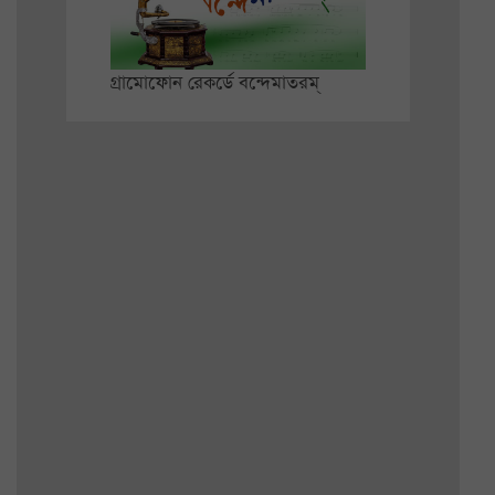
গ্রামোফোন রেকর্ডে বন্দেমাতরম্