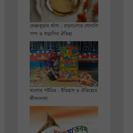
কেঞ্জাকুড়ার কাঁসা : রাঢ়বাংলার সোনালি
গল্প ও বাঙালির ঐতিহ্য
বাংলার পটচিত্র : ইতিহাস ও ঐতিহ্যের
জীবননামা