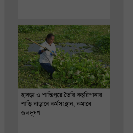
হাবড়া ও শান্তিপুরে তৈরি কচুরিপানার
শাড়ি বাড়াবে কর্মসংস্থান, কমাবে
জলদূষণ