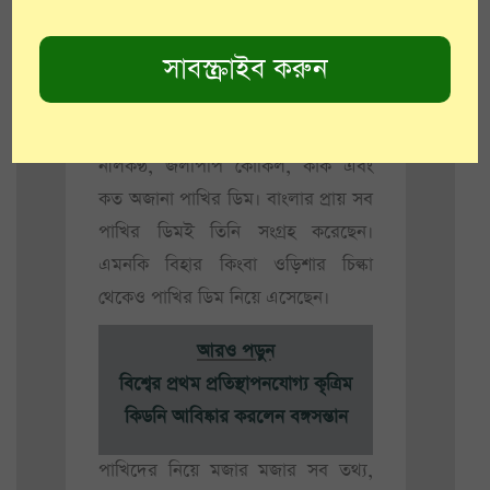
আসতেন নানা রকম পাখির ডিম। কৌটোর
গায়ে নাম লিখে তার মধ্যে সযত্নে রেখে
দিতেন সেগুলো। এভাবেই তিনি ১২০
রকম পাখির প্রায় ৫০০ ডিম সংগ্রহ
করেছেন। রয়েছে বাবুই, ছাতার, ময়ূর,
নীলকণ্ঠ, জলপিপি কোকিল, কাক এবং
কত অজানা পাখির ডিম। বাংলার প্রায় সব
পাখির ডিমই তিনি সংগ্রহ করেছেন।
এমনকি বিহার কিংবা ওড়িশার চিল্কা
থেকেও পাখির ডিম নিয়ে এসেছেন।
আরও পড়ুন
বিশ্বের প্রথম প্রতিস্থাপনযোগ্য কৃত্রিম
কিডনি আবিষ্কার করলেন বঙ্গসন্তান
পাখিদের নিয়ে মজার মজার সব তথ্য,