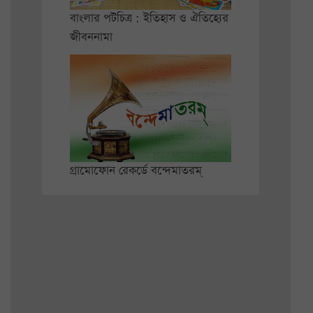
বাংলার পটচিত্র : ইতিহাস ও ঐতিহ্যের
জীবননামা
গ্রামোফোন রেকর্ডে বন্দেমাতরম্