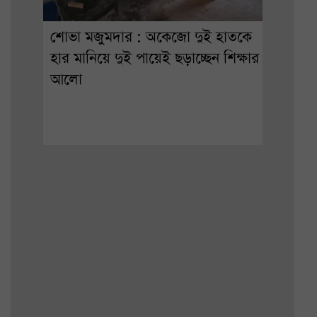
শোভা মজুমদার : অকেজো দুই হাতকে
হার মানিয়ে দুই পায়েই ছড়াচ্ছেন শিক্ষার
আলো