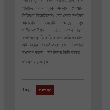
‘পাখিবুড়ো’-র বিরল সংগ্রের ছবি তুলে
পরিচিত এক যুবক একবার সোশ্যাল
মিডিয়ায় দিয়েছিলেন। সেই থেকে দর্শকের
আনাগোনা লেগেই আছে বৃদ্ধ
মাস্টারমশাইয়ের বাড়িতে। এখন তিনি
খুবই অসুস্থ। তিল তিল করে জমিয়ে তোলা
এই সংগ্রহ পরবর্তীকালে কে সঠিকভাবে
সংরক্ষণ করবে, সেই চিন্তায় তিনি কাতর।
ছবিসূত্র - ফেসবুক
Tags:
বাংলার মুখ