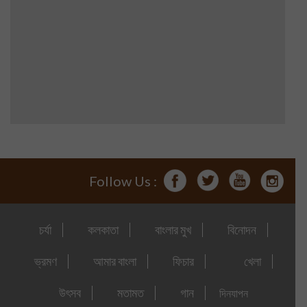
Follow Us :
চর্যা
কলকাতা
বাংলার মুখ
বিনোদন
ভ্রমণ
আমার বাংলা
ফিচার
খেলা
উৎসব
মতামত
গান
দিনযাপন