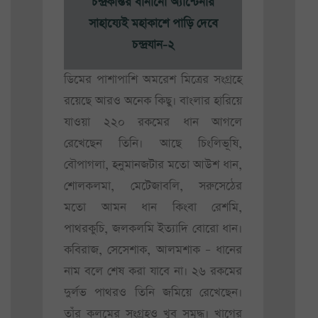
চন্দ্রকান্তর বানানো অ্যান্টেনার
সাহায্যেই মহাকাশে পাড়ি দেবে
চন্দ্রযান-২
ডিমের পাশাপাশি অমরেশ মিত্রের সংগ্রহে
রয়েছে আরও অনেক কিছু। বাংলার হারিয়ে
যাওয়া ২২০ রকমের ধান আগলে
রেখেছেন তিনি। আছে চিংলিভূষি,
বৌপাগলা, হনুমানজটার মতো আউশ ধান,
শোলকলমা, মেটেজাবলি, সরুসেঠের
মতো আমন ধান কিংবা রেশমি,
পাথরকুচি, জলকলমি ইত্যাদি বোরো ধান।
কবিরাজ, সেসেশাক, আলমশাক – ধানের
নাম বলে শেষ করা যাবে না। ২৬ রকমের
দুর্লভ পাথরও তিনি জমিয়ে রেখেছেন।
তাঁর কলমের সংগ্রহও খুব সমৃদ্ধ। খাগের