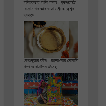
কলিকেতার কালি-কলম : বুকপকেটে
বিদ্যাসাগর আর খাতায় শ্রী কাক্কেশ্বর
কুচকুচে
কেঞ্জাকুড়ার কাঁসা : রাঢ়বাংলার সোনালি
গল্প ও বাঙালির ঐতিহ্য