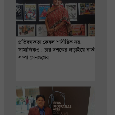
প্রতিবন্ধকতা কেবল শারীরিক নয়,
সামাজিকও : চার দশকের লড়াইয়ে বার্তা
শম্পা সেনগুপ্তের