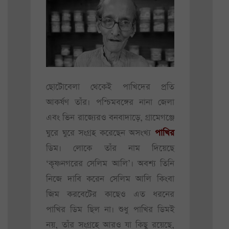
ছোটোবেলা থেকেই পাখিদের প্রতি
আকর্ষণ তাঁর। পশ্চিমবঙ্গের নানা জেলা
এবং ভিন রাজ্যেরও বনবাদাড়ে, গ্রামেগঞ্জে
ঘুরে ঘুরে সংগ্রহ করেছেন অসংখ্য
পাখির
ডিম। লোকে তাঁর নাম দিয়েছে
‘কৃষ্ণনগরের সেলিম আলি’। অবশ্য তিনি
নিজে দাবি করেন সেলিম আলি কিংবা
জিম করবেটের কাছেও এত ধরনের
পাখির ডিম ছিল না। শুধু পাখির ডিমই
নয়, তাঁর সংগ্রহে আরও যা কিছু রয়েছে,