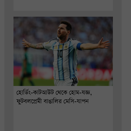
হোর্ডিং-কাটআউট থেকে হোম-যজ্ঞ,
ফুটবলপ্রেমী বাঙালির মেসি-যাপন