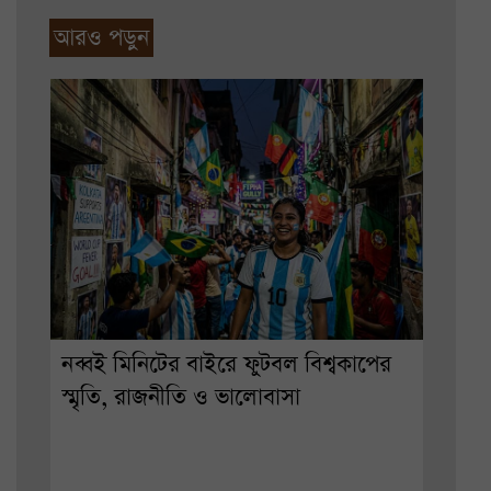
আরও পড়ুন
নব্বই মিনিটের বাইরে ফুটবল বিশ্বকাপের
স্মৃতি, রাজনীতি ও ভালোবাসা