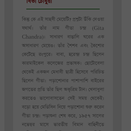
বিভা চৌধুরী
কিন্তু কে এই সাহসী মেয়েটি? প্রশ্নটা উঁকি দেওয়া
যথার্থ। তাঁর নাম গীতা চন্দ্র (Gita
Chandra)। সাধারণ বাঙালি ঘরের এক
অসাধারণ মেয়ে৩। তাঁর শৈশব এবং কৈশোর
কেটেছে রংপুরে। বাবা, হরেন্দ্র চন্দ্র ছিলেন
কারমাইকেল কলেজের প্রভাষক। ছোটোবেলা
থেকেই একজন মেধাবী ছাত্রী হিসেবে পরিচিত
ছিলেন গীতা। পড়াশোনার পাশাপাশি বাইরের
জগতের প্রতি তাঁর ছিল অকৃত্রিম টান। খেলাধুলা
করতেও ভালোবাসতেন সেই সময় থেকেই।
বড়ো হয়ে মেডিসিন নিয়ে পড়াশোনা শুরু করেন
গীতা চন্দ্র। পড়াশুনা শেষ করে, ১৯৫৭ সালের
নভেম্বর মাসে ভারতীয় বিমান বাহিনীতে