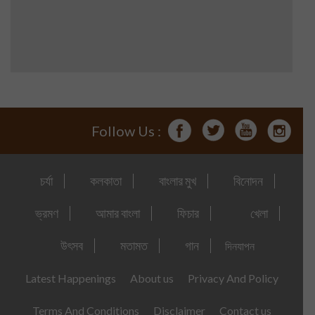
Follow Us :
চর্যা
কলকাতা
বাংলার মুখ
বিনোদন
ভ্রমণ
আমার বাংলা
ফিচার
খেলা
উৎসব
মতামত
গান
দিনযাপন
Latest Happenings
About us
Privacy And Policy
Terms And Conditions
Disclaimer
Contact us