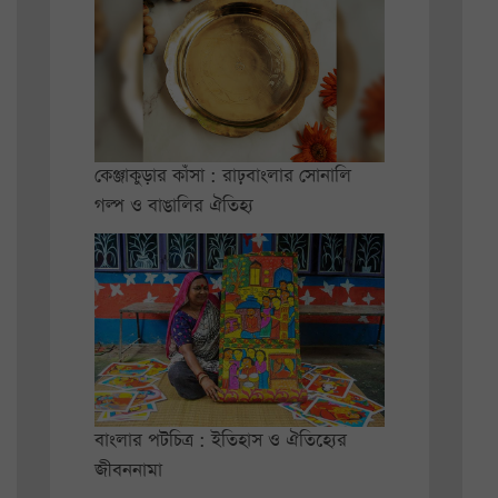
কেঞ্জাকুড়ার কাঁসা : রাঢ়বাংলার সোনালি
গল্প ও বাঙালির ঐতিহ্য
বাংলার পটচিত্র : ইতিহাস ও ঐতিহ্যের
জীবননামা