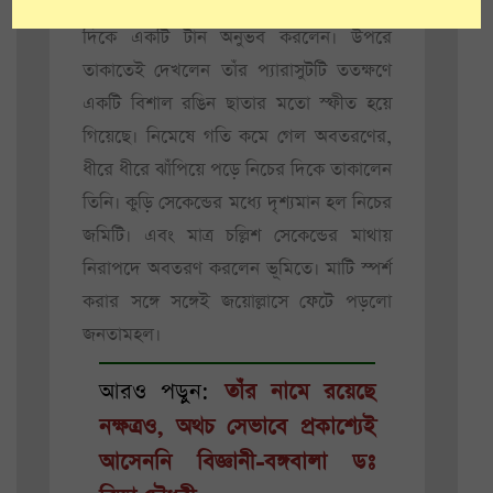
দেওয়ার কয়েক সেকেন্ড পরেই তিনি পিছনের
দিকে একটি টান অনুভব করলেন। উপরে
তাকাতেই দেখলেন তাঁর প্যারাসুটটি ততক্ষণে
একটি বিশাল রঙিন ছাতার মতো স্ফীত হয়ে
গিয়েছে। নিমেষে গতি কমে গেল অবতরণের,
ধীরে ধীরে ঝাঁপিয়ে পড়ে নিচের দিকে তাকালেন
তিনি। কুড়ি সেকেন্ডের মধ্যে দৃশ্যমান হল নিচের
জমিটি। এবং মাত্র চল্লিশ সেকেন্ডের মাথায়
নিরাপদে অবতরণ করলেন ভূমিতে। মাটি স্পর্শ
করার সঙ্গে সঙ্গেই জয়োল্লাসে ফেটে পড়লো
জনতামহল।
আরও পড়ুন:
তাঁর নামে রয়েছে
নক্ষত্রও, অথচ সেভাবে প্রকাশ্যেই
আসেননি বিজ্ঞানী-বঙ্গবালা ডঃ