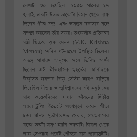
লেখাটা শুরু হয়েছিল। ১৯৫৯ সালের ১৭
জুলাই, একটি উড়ন্ত ডাকোটা বিমান থেকে লাফ
দিলেন গীতা চন্দ্র। এবং অসম্ভব দক্ষতার সঙ্গে
সম্পন্ন করলেন তাঁর সফর। তৎকালীন প্রতিরক্ষা
মন্ত্রী ভি.কে. কৃষ্ণ মেনন (V.K. Krishna
Menon) সেদিন ঘটনাস্থলে উপস্থিত ছিলেন।
অজস্র সাধারণ মানুষের সঙ্গে তিনিও সাক্ষী
ছিলেন এই ঐতিহাসিক মুহূর্তের। চারিদিকে
উচ্ছ্বসিত জনতার ভিড় সেদিন আরও বাড়িয়ে
দিয়েছিল গীতার আত্মবিশ্বাসকে। এই অনুষ্ঠানের
মাত্র কয়েকদিনের মাথায় জীবনের দ্বিতীয়
প্যারা-ট্রুপিং ইভেন্টে অংশগ্রহণ করেন গীতা
চন্দ্র। যদিও দুর্ভাগ্যবশত সেবার, প্রথমবারের
মতো ততটা মসৃণ হয়নি সফরটি। বিমান থেকে
লাফ দেওয়ার পরেই পেঁচিয়ে যায় প্যারাসুটটি।