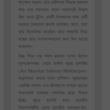
আবেদন করেন। তাঁর সেদিনের সিদ্ধান্ত হতবাক
করে দেয় সকলকে। কারণ সকলেরই বিশ্বাস
ছিল প্যারা-ট্রুপিং একটি বিপজ্জনক কাজ যেটি
শুধুমাত্র সৈন্যদের জন্যই প্রযোজ্য। ফলে, যাঁরা
তাঁর বিরোধিতা করেছিল তাঁরা সকলেই গীতা
চন্দ্রের দ্রুত পশ্চাদপসরণের জন্য দিন গুণতে
থাকলেন।
কিন্তু গীতা চন্দ্র সফল হওয়ার লক্ষ্যে ছিলেন
দৃঢ়সংকল্পবদ্ধ। এয়ার মার্শাল সুব্রত মুখার্জির
(Air Marshal Subroto Mukherjee)
তত্ত্বাবধানে চলতে থাকে প্রশিক্ষণ। সুব্রতবাবুর
একনিষ্ঠ সমর্থন এবং উৎসাহ না থাকলে হয়তো
মাঝপথেই ব্যর্থতায় পর্যবসিত হতো গীতার
ইচ্ছে। সুব্রত মুখার্জি তখন ভারতীয়
বিমানবাহিনীর প্রথম ভারতীয় কমান্ডার-ইন-