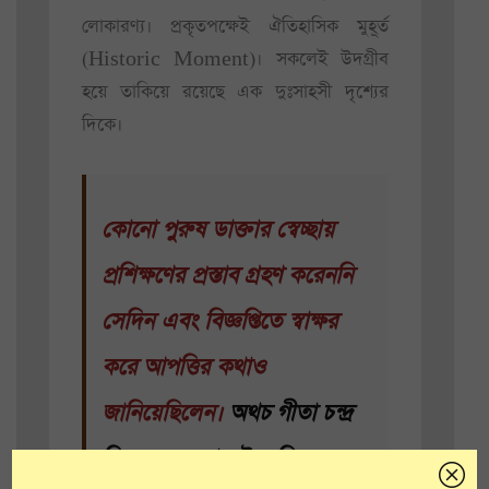
লোকারণ্য। প্রকৃতপক্ষেই ঐতিহাসিক মুহূর্ত
(Historic Moment)। সকলেই উদগ্রীব
হয়ে তাকিয়ে রয়েছে এক দুঃসাহসী দৃশ্যের
দিকে।
কোনো পুরুষ ডাক্তার স্বেচ্ছায়
প্রশিক্ষণের প্রস্তাব গ্রহণ করেননি
সেদিন এবং বিজ্ঞপ্তিতে স্বাক্ষর
করে আপত্তির কথাও
জানিয়েছিলেন।
অথচ গীতা চন্দ্র
ছিলেন একেবারেই ব্যতিক্রম।