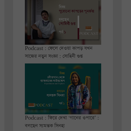
Podcast : ফেলে দেওয়া কাপড় যখন
সাজের নতুন সংজ্ঞা : সোহিনী গুপ্ত
Podcast : ফিরে দেখা ‘গানের ওপারে’ :
বলছেন স্যমন্তক সিনহা