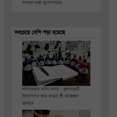
বলছেন চন্দ্রা মুখোপাধ্যায়
সবচেয়ে বেশি পড়া হয়েছে
কলিকেতার কালি-কলম : বুকপকেটে
বিদ্যাসাগর আর খাতায় শ্রী কাক্কেশ্বর
কুচকুচে