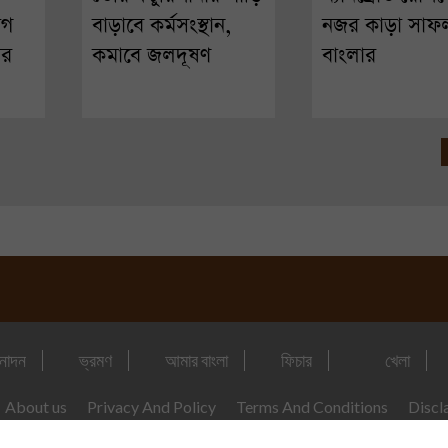
োগ
বাড়াবে কর্মসংস্থান,
নজর কাড়া সাফল
ার
কমাবে জলদূষণ
বাংলার
নোদন
ভ্রমণ
আমার বাংলা
ফিচার
খেলা
About us
Privacy And Policy
Terms And Conditions
Discl
© 2026 P&M COMMUNICATIONS. ALL RIGHT RESERVED.