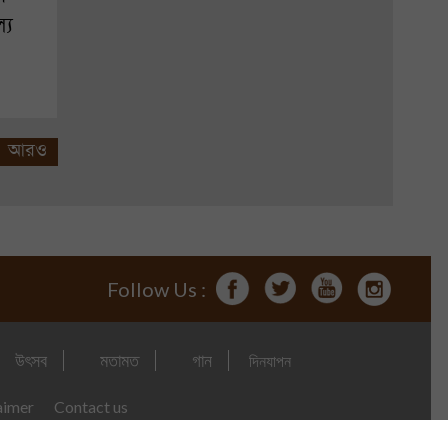
্য
আরও
Follow Us :
উৎসব
মতামত
গান
দিনযাপন
aimer
Contact us