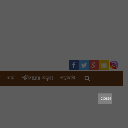
া
গান
শনিবারের কড়চা
পডকাস্ট
[close]