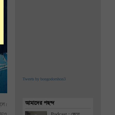
Tweets by bongodorshon3
আমাদের পছন্দ
ূলে।
াড়াও
Podcast : ফেলে