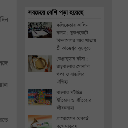
সবচেয়ে বেশি পড়া হয়েছে
 দিন
কলিকেতার কালি-
কলম : বুকপকেটে
বিদ্যাসাগর আর খাতায়
শ্রী কাক্কেশ্বর কুচকুচে
কেঞ্জাকুড়ার কাঁসা :
ঙ্গে
রাঢ়বাংলার সোনালি
গল্প ও বাঙালির
ঐতিহ্য
য়াল
বাংলার পটচিত্র :
ইতিহাস ও ঐতিহ্যের
জীবননামা
গ্রামোফোন রেকর্ডে
রতে
বন্দেমাতরম্