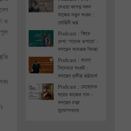
দেওয়া কাপড় যখন
বেগ
সাজের নতুন সংজ্ঞা :
তা ও
সোহিনী গুপ্ত
পুল
Podcast : ফিরে
দেখা ‘গানের ওপারে’ :
বলছেন স্যমন্তক সিনহা
তুতি
Podcast : বাংলা
সিনেমার সংকট :
বলছেন প্রদীপ্ত ভট্টাচার্য
িকা
Podcast : মেয়েদের
ঘরের কাজের গান –
বলছেন চন্দ্রা
ত।
মুখোপাধ্যায়