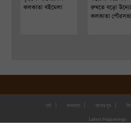
কলকাতা বইমেলা
রুখতে বড়ো উদ্য
কলকাতা পৌরসভ
চর্যা
কলকাতা
বাংলার মুখ
বি
Latest Happenings