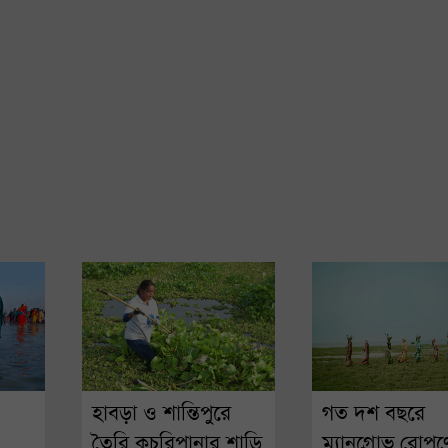
হাবড়া ও শান্তিপুরে
গত দশ বছরে
তৈরি কচুরিপানার শাড়ি
ম্যানগ্রোভ রোপণ