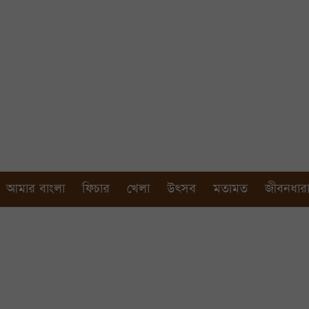
আমার বাংলা
ফিচার
খেলা
উৎসব
মতামত
জীবনধার