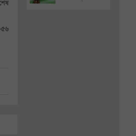
শেষ
০৫৬