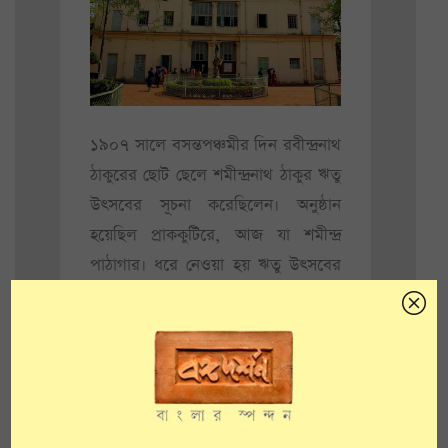
১৯০৭ সালে বসন্তপঞ্চমীর দিন রবীন্দ্রনাথ
ঠাকুরের ছোট ছেলে শমীন্দ্রনাথ ঠাকুর ঋতু
উৎসবের সূচনা করেছিলেন। অনুষ্ঠান
হয়েছিল প্রাককুটিরে, আজ যা শমীন্দ্র
পাঠাগার। ধরে নেওয়া হয় ঋতু উৎসবের
মধ্যে দিয়ে বসন্ত উৎসবের সূচনা হয়েছিল।
দীর্ঘ দিনের সেই রীতি ভেঙে দোলের দিন
নয়, মঙ্গলবার বসন্ত উৎসব করছে
বিশ্ববিদ্যালয় কর্তৃপক্ষ।
আরও পড়ুন:
কেন্দ্রীয়