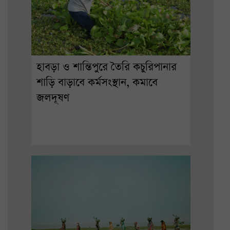
হাবড়া ও শান্তিপুরে তৈরি কচুরিপানার
শাড়ি বাড়াবে কর্মসংস্থান, কমাবে
জলদূষণ