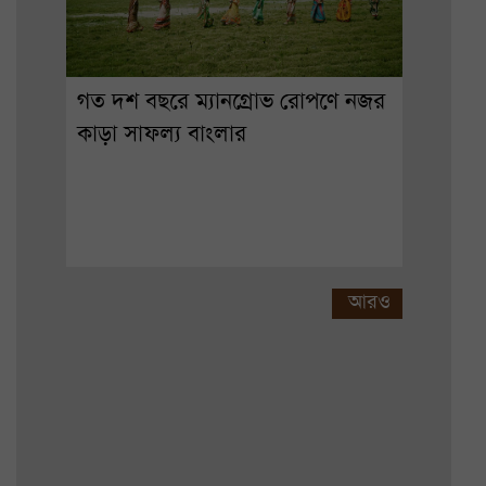
গত দশ বছরে ম্যানগ্রোভ রোপণে নজর
কাড়া সাফল্য বাংলার
আরও