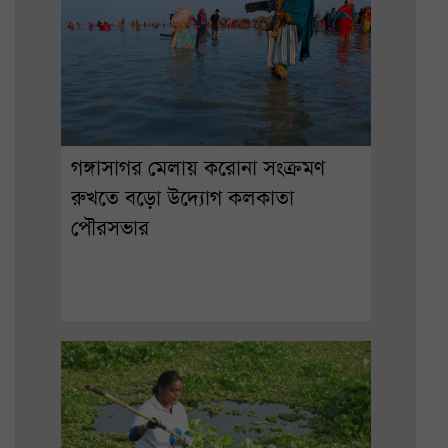
গঙ্গাসাগর মেলায় করোনা সংক্রমণ
রুখতে বড়ো উদ্যোগ কলকাতা
পৌরসভার