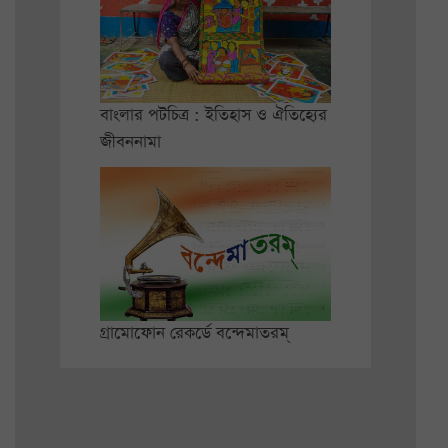
বাংলার পটচিত্র : ইতিহাস ও ঐতিহ্যের
জীবননামা
গ্রামোফোন রেকর্ডে বন্দেমাতরম্