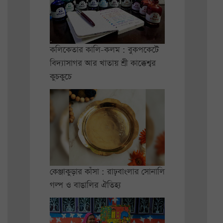
কলিকেতার কালি-কলম : বুকপকেটে
বিদ্যাসাগর আর খাতায় শ্রী কাক্কেশ্বর
কুচকুচে
কেঞ্জাকুড়ার কাঁসা : রাঢ়বাংলার সোনালি
গল্প ও বাঙালির ঐতিহ্য