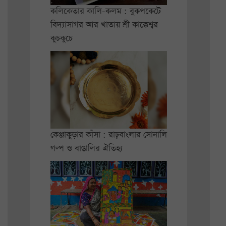
কলিকেতার কালি-কলম : বুকপকেটে
বিদ্যাসাগর আর খাতায় শ্রী কাক্কেশ্বর
কুচকুচে
কেঞ্জাকুড়ার কাঁসা : রাঢ়বাংলার সোনালি
গল্প ও বাঙালির ঐতিহ্য