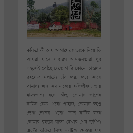
কবিতা কী দেয় আমাদের? তাকে নিয়ে কি
আমরা মানে সাধারণ আমজনতারা খুব
সহজেই পৌঁছে যেতে পারি কোনো চান্দ্রঘন
রহস্যের মলাটে? চাঁদ ক্ষয়, ক্ষয়ে আসে
সামান্য আর অসামান্যের কবিজীবন, তার
হা-হুতাশ। ধরো চাঁদ, তোমার পাশের
বাড়ির কেউ। ধরো পাহাড়, তোমার স্বপ্নে
দেখা দোসর। ধরো, লাল মাটির রাস্তা
তোমার বৃহত্তম রাস্তা দেখার শেষ কুর্ণিশ।
একটা কবিতা নিয়ে কাটিয়ে দেওয়া যায়