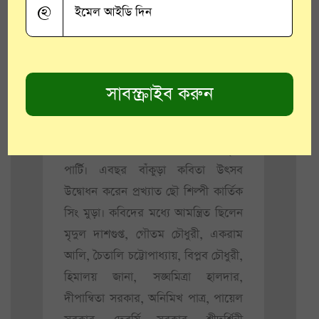
@
ছিল লক্ষ্মীপুজোর রাতে কোজাগরী
পূর্ণিমার আলোয় খোলা আকাশের নিচে
কবিতা পাঠ এবং কবিতা নিয়ে আলোচনা।
কবিতা পাঠ-আলোচনা শেষ করে নৈশ
আহারের পর ছিল সারারাত ব্যাপী ছৌ
নৃত্য প্রদর্শন। অংশগ্রহণ করেছিলেন
বিখ্যাত শরবেড়িয়া মিলন সংঘ ছৌ নৃত্য
পার্টি। এবছর বাঁকুড়া কবিতা উৎসব
উদ্বোধন করেন প্রখ্যাত ছৌ শিল্পী কার্তিক
সিং মুড়া। কবিদের মধ্যে আমন্ত্রিত ছিলেন
মৃদুল দাশগুপ্ত, গৌতম চৌধুরী, একরাম
আলি, চৈতালি চট্টোপাধ্যায়, বিপ্লব চৌধুরী,
হিমালয় জানা, সঙ্ঘমিত্রা হালদার,
দীপান্বিতা সরকার, অনিমিখ পাত্র, পায়েল