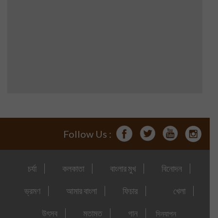
Follow Us :
চর্যা
কলকাতা
বাংলার মুখ
বিনোদন
ভ্রমণ
আমার বাংলা
ফিচার
খেলা
উৎসব
মতামত
গান
দিনযাপন