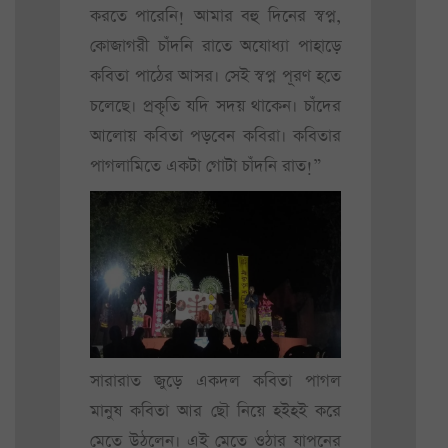
করতে পারেনি! আমার বহু দিনের স্বপ্ন,
কোজাগরী চাঁদনি রাতে অযোধ্যা পাহাড়ে
কবিতা পাঠের আসর। সেই স্বপ্ন পূরণ হতে
চলেছে। প্রকৃতি যদি সদয় থাকেন। চাঁদের
আলোয় কবিতা পড়বেন কবিরা। কবিতার
পাগলামিতে একটা গোটা চাঁদনি রাত!”
সারারাত জুড়ে একদল কবিতা পাগল
মানুষ কবিতা আর ছৌ নিয়ে হইহই করে
মেতে উঠলেন। এই মেতে ওঠার যাপনের