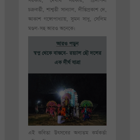
সরকার, দেবর্ষি সরকার, শ্রীদর্শিনী
চক্রবর্তী, শাশ্বতী সান্যাল, দীপ্তিপ্রকাশ দে,
আকাশ গঙ্গোপাধ্যায়, সুমন সাধু, সেলিম
মণ্ডল-সহ আরও অনেকে।
আরও পড়ুন
স্বপ্ন থেকে বাস্তবে- রয়্যাল ছৌ দলের
এক দীর্ঘ যাত্রা
এই কবিতা উৎসবের অন্যতম কর্মকর্তা