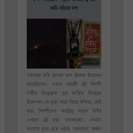
কচি-কাঁচার দল
গতবছর কবি হলধর নাগ উৎসব উদ্বোধন
করেছিলেন। এবার পদ্মশ্রী ছৌ শিল্পী
গম্ভীর সিংমুড়ার পুত্র কার্তিক সিংমুড়া
উদ্বোধক। যে নৃত্য সারা বিশ্বে বন্দিত, সেই
নৃত্য শিল্পীদের কতটুকু সম্মান দিই?
এখনো ছৌ নৃত্য ‘লোকনৃত্য’। এখনো
বাংলার নৃত্য হয়ে ওঠার ‘যোগ্যতা’ অর্জন