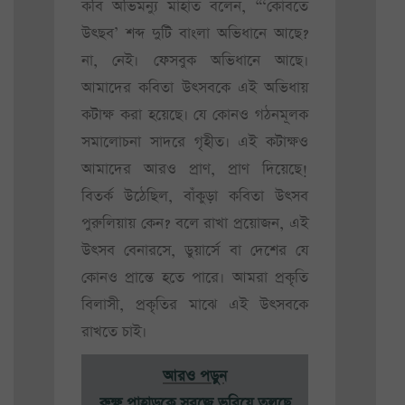
কবি অভিমন্যু মাহাত বলেন, “‘কোবতে
উৎছব’ শব্দ দুটি বাংলা অভিধানে আছে?
না, নেই। ফেসবুক অভিধানে আছে।
আমাদের কবিতা উৎসবকে এই অভিধায়
কটাক্ষ করা হয়েছে। যে কোনও গঠনমূলক
সমালোচনা সাদরে গৃহীত। এই কটাক্ষও
আমাদের আরও প্রাণ, প্রাণ দিয়েছে!
বিতর্ক উঠেছিল, বাঁকুড়া কবিতা উৎসব
পুরুলিয়ায় কেন? বলে রাখা প্রয়োজন, এই
উৎসব বেনারসে, ডুয়ার্সে বা দেশের যে
কোনও প্রান্তে হতে পারে। আমরা প্রকৃতি
বিলাসী, প্রকৃতির মাঝে এই উৎসবকে
রাখতে চাই।
আরও পড়ুন
রুক্ষ পাহাড়কে সবুজে ভরিয়ে তুলছে