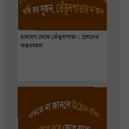
রামায়ণ থেকে তেঁতুলপাতা : প্রবাদের
অন্তরমহল