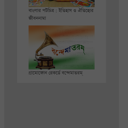
বাংলার পটচিত্র : ইতিহাস ও ঐতিহ্যের
জীবননামা
গ্রামোফোন রেকর্ডে বন্দেমাতরম্