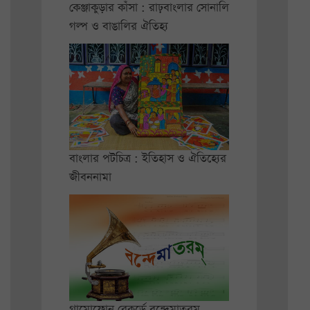
কেঞ্জাকুড়ার কাঁসা : রাঢ়বাংলার সোনালি
গল্প ও বাঙালির ঐতিহ্য
বাংলার পটচিত্র : ইতিহাস ও ঐতিহ্যের
জীবননামা
গ্রামোফোন রেকর্ডে বন্দেমাতরম্