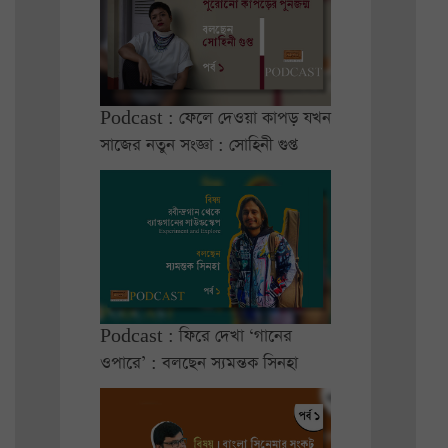
Podcast : ফেলে দেওয়া কাপড় যখন
সাজের নতুন সংজ্ঞা : সোহিনী গুপ্ত
Podcast : ফিরে দেখা ‘গানের
ওপারে’ : বলছেন স্যমন্তক সিনহা