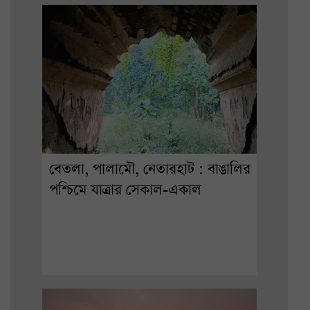
বেতলা, পালামৌ, নেতারহাট : বাঙালির
পশ্চিমে যাত্রার সেকাল-একাল