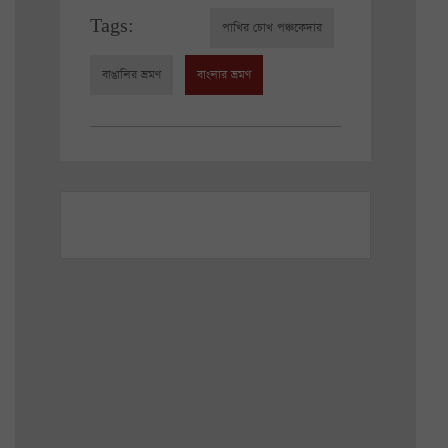
Tags:
পাখির চোখ পঞ্চকেদার
বাঙালির ভ্রমণ
বাংলার ভ্রমণ