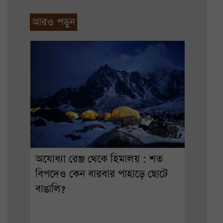
আরও পড়ুন
অযোধ্যা রেঞ্জ থেকে হিমালয় : শত
বিপদেও কেন বারবার পাহাড়ে ছোটে
বাঙালি?