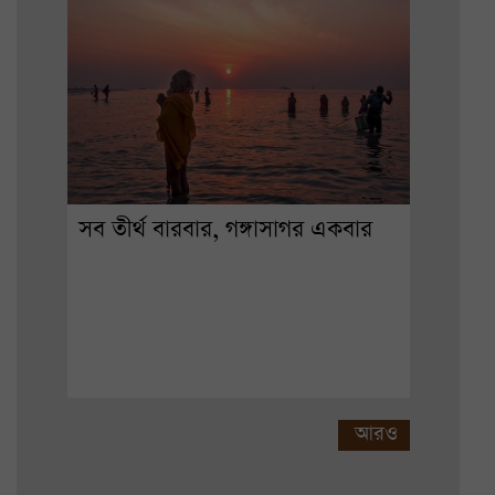
সব তীর্থ বারবার, গঙ্গাসাগর একবার
আরও