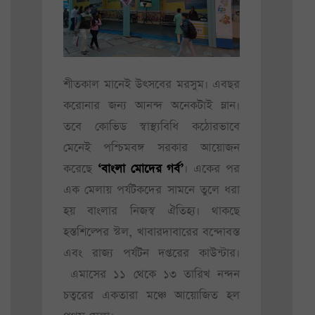
শীতকাল মানেই উৎসবের মরসুম। এবছর
করোনার জন্য আনন্দ অনেকটাই ম্লান।
তবে কোভিড স্বাস্থ্যবিধি কঠোরভাবে
মেনেই পশ্চিমবঙ্গ সরকার আয়োজন
করেছে
‘বাংলা মোদের গর্ব’
। একের পর
এক মেলায় পর্যটকদের সামনে তুলে ধরা
হয় বাংলার নিজস্ব ঐতিহ্য। থাকছে
হস্তশিল্পের স্টল, খাবারদাবারের বন্দোবস্ত
এবং রাজ্য পর্যটন দপ্তরের কাউন্টার।
এমাসের ১১ থেকে ১৩ তারিখ নন্দন
চত্বরের একতারা মঞ্চে আয়োজিত হল