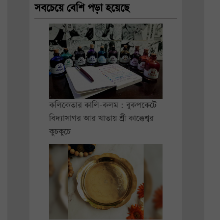
সবচেয়ে বেশি পড়া হয়েছে
কলিকেতার কালি-কলম : বুকপকেটে
বিদ্যাসাগর আর খাতায় শ্রী কাক্কেশ্বর
কুচকুচে