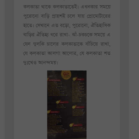
কলকাতা থাকে কলকাতাতেই। এখনকার সময়ে
পুরোনো বাড়ি প্রায়শই চলে যায় প্রোমোটারের
হাতে। সেখানে এত বড়ো, পুরোনো, ঐতিহাসিক
বাড়ির ঐতিহ্য ধরে রাখা- ঝাঁ-চকচকে সময়ে এ
যেন দুলকি চালের কলকাতাকে বাঁচিয়ে রাখা,
যে কলকাতা আলগা আলোর, যে কলকাতা শত
দুঃখেও আনন্দময়।