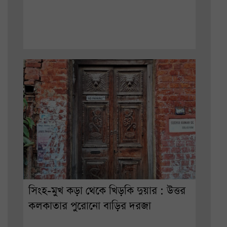
সিংহ-মুখ কড়া থেকে খিড়কি দুয়ার : উত্তর
কলকাতার পুরোনো বাড়ির দরজা