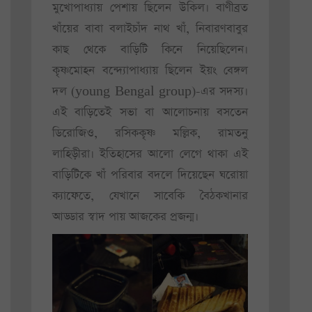
মুখোপাধ্যায় পেশায় ছিলেন উকিল। বাণীব্রত
খাঁয়ের বাবা বলাইচাঁদ নাথ খাঁ, নিবারণবাবুর
কাছ থেকে বাড়িটি কিনে নিয়েছিলেন।
কৃষ্ণমোহন বন্দ্যোপাধ্যায় ছিলেন ইয়ং বেঙ্গল
দল (young Bengal group)-এর সদস্য।
এই বাড়িতেই সভা বা আলোচনায় বসতেন
ডিরোজিও, রসিককৃষ্ণ মল্লিক, রামতনু
লাহিড়ীরা। ইতিহাসের আলো লেগে থাকা এই
বাড়িটিকে খাঁ পরিবার বদলে দিয়েছেন ঘরোয়া
ক্যাফেতে, যেখানে সাবেকি বৈঠকখানার
আড্ডার স্বাদ পায় আজকের প্রজন্ম।