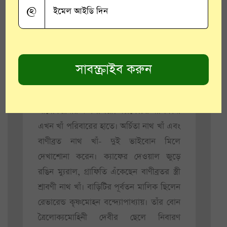
আড্ডা বললেই মনে পড়ে উত্তর কলকাতা-র
@
কথা। পুরোনো সময় এখানে এখনও আড্ডা
দেয় নতুনের সঙ্গে, মনখারাপ করা বিকেলের
ছোঁয়া লেগে মন ভালো হয়ে যায়। সেই আড্ডা
আর স্মৃতিমেদুরতা ছুঁয়ে দাঁড়িয়ে আছে
কলেজ
স্ট্রিটের
বৈঠকখানা ক্যাফে। বিধান সরণীতে
অবস্থিত এই ক্যাফে, যার প্রতি কোনায় রয়েছে
সাবেকিয়ানার নস্টালজিয়া। ক্যাফেটির মালিকানা
এখন খাঁ পরিবারের হাতে। অর্চিতা নাথ খাঁ এবং
বাণীব্রত নাথ খাঁ- দুই ভাইবোন মিলে
দেখাশোনা করেন। ক্যাফের দেওয়াল জুড়ে
রঙিন ম্যুরাল, গ্রাফিতি এঁকেছেন বাণীব্রতর স্ত্রী
শ্রাবণী নাথ খাঁ। বাড়িটির পূর্বতন মালিক ছিলেন
রেভারেন্ড কৃষ্ণমোহন বন্দ্যোপাধ্যায়। তাঁর বোন
ত্রৈলোক্যমোহিনী দেবীর ছেলে নিবারণ