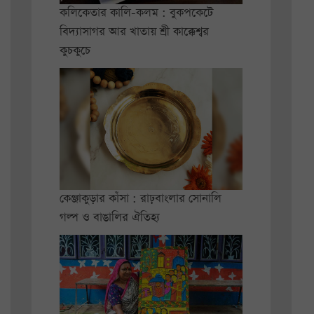
কলিকেতার কালি-কলম : বুকপকেটে
বিদ্যাসাগর আর খাতায় শ্রী কাক্কেশ্বর
কুচকুচে
কেঞ্জাকুড়ার কাঁসা : রাঢ়বাংলার সোনালি
গল্প ও বাঙালির ঐতিহ্য