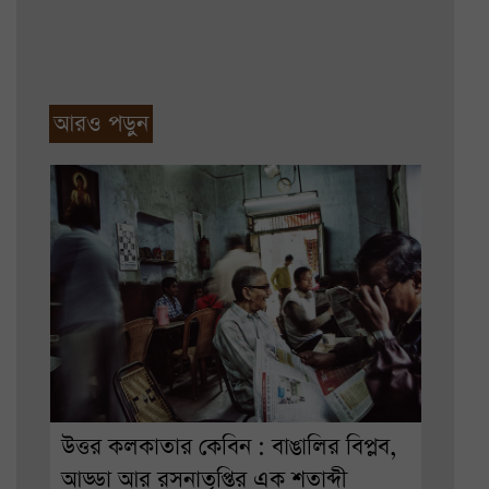
আরও পড়ুন
উত্তর কলকাতার কেবিন : বাঙালির বিপ্লব,
আড্ডা আর রসনাতৃপ্তির এক শতাব্দী