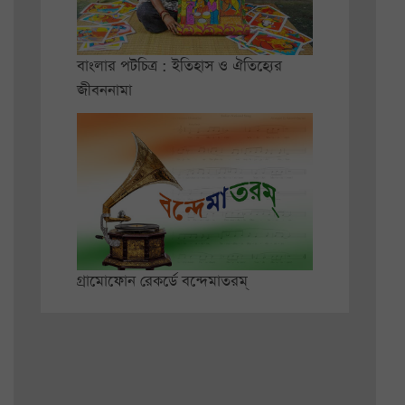
বাংলার পটচিত্র : ইতিহাস ও ঐতিহ্যের
জীবননামা
গ্রামোফোন রেকর্ডে বন্দেমাতরম্