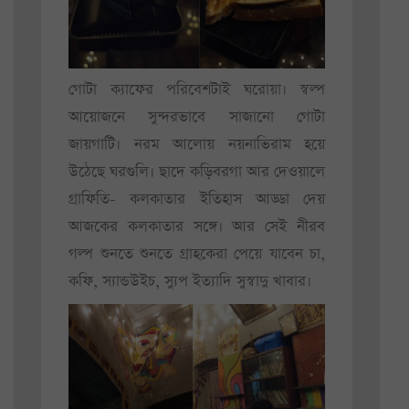
গোটা ক্যাফের পরিবেশটাই ঘরোয়া। স্বল্প
আয়োজনে সুন্দরভাবে সাজানো গোটা
জায়গাটি। নরম আলোয় নয়নাভিরাম হয়ে
উঠেছে ঘরগুলি। ছাদে কড়িবরগা আর দেওয়ালে
গ্রাফিতি- কলকাতার ইতিহাস আড্ডা দেয়
আজকের কলকাতার সঙ্গে। আর সেই নীরব
গল্প শুনতে শুনতে গ্রাহকেরা পেয়ে যাবেন চা,
কফি, স্যান্ডউইচ, স্যুপ ইত্যাদি সুস্বাদু খাবার।