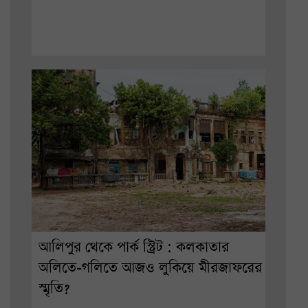
আলিপুর থেকে পার্ক স্ট্রিট : কলকাতার
অলিতে-গলিতে আজও লুকিয়ে মীরজাফরের
স্মৃতি?