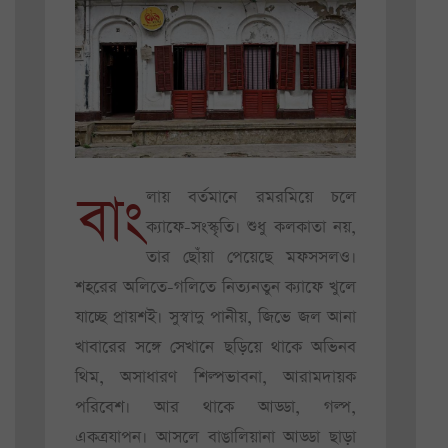
বাং
লায় বর্তমানে রমরমিয়ে চলে
ক্যাফে-সংস্কৃতি। শুধু কলকাতা নয়,
তার ছোঁয়া পেয়েছে মফসসলও।
শহরের অলিতে-গলিতে নিত্যনতুন ক্যাফে খুলে
যাচ্ছে প্রায়শই। সুস্বাদু পানীয়, জিভে জল আনা
খাবারের সঙ্গে সেখানে ছড়িয়ে থাকে অভিনব
থিম, অসাধারণ শিল্পভাবনা, আরামদায়ক
পরিবেশ। আর থাকে আড্ডা, গল্প,
একত্রযাপন। আসলে বাঙালিয়ানা আড্ডা ছাড়া