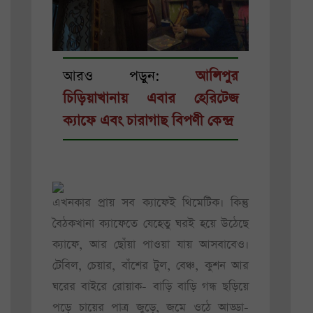
আরও পড়ুন:
আলিপুর
চিড়িয়াখানায় এবার হেরিটেজ
ক্যাফে এবং চারাগাছ বিপণী কেন্দ্র
এখনকার প্রায় সব ক্যাফেই থিমেটিক। কিন্তু
বৈঠকখানা ক্যাফেতে যেহেতু ঘরই হয়ে উঠেছে
ক্যাফে, আর ছোঁয়া পাওয়া যায় আসবাবেও।
টেবিল, চেয়ার, বাঁশের টুল, বেঞ্চ, কুশন আর
ঘরের বাইরে রোয়াক- বাড়ি বাড়ি গন্ধ ছড়িয়ে
পড়ে চায়ের পাত্র জুড়ে, জমে ওঠে আড্ডা-