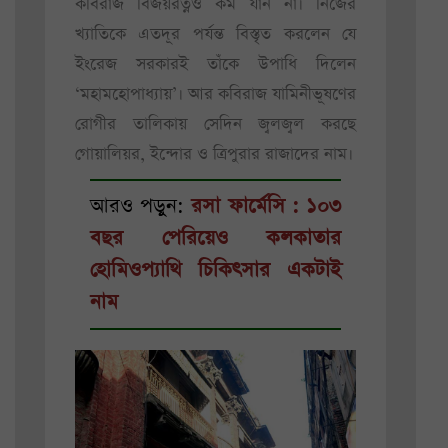
কবিরাজ বিজয়রত্নও কম যান না। নিজের
খ্যাতিকে এতদূর পর্যন্ত বিস্তৃত করলেন যে
ইংরেজ সরকারই তাঁকে উপাধি দিলেন
‘মহামহোপাধ্যায়’। আর কবিরাজ যামিনীভূষণের
রোগীর তালিকায় সেদিন জ্বলজ্বল করছে
গোয়ালিয়র, ইন্দোর ও ত্রিপুরার রাজাদের নাম।
আরও পড়ুন:
রসা ফার্মেসি : ১০৩
বছর পেরিয়েও কলকাতার
হোমিওপ্যাথি চিকিৎসার একটাই
নাম