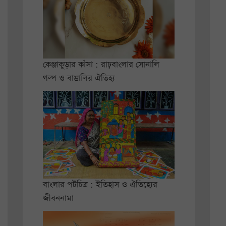
কেঞ্জাকুড়ার কাঁসা : রাঢ়বাংলার সোনালি
গল্প ও বাঙালির ঐতিহ্য
বাংলার পটচিত্র : ইতিহাস ও ঐতিহ্যের
জীবননামা