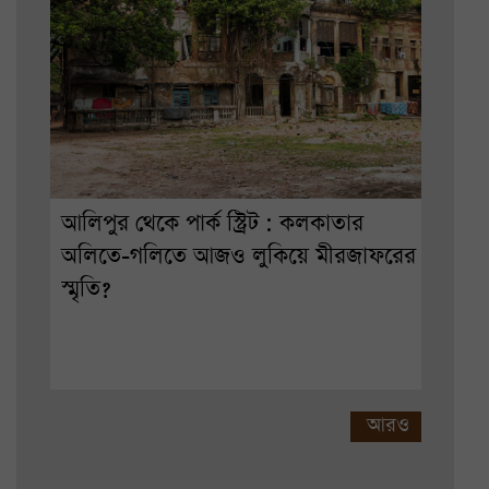
আলিপুর থেকে পার্ক স্ট্রিট : কলকাতার
অলিতে-গলিতে আজও লুকিয়ে মীরজাফরের
স্মৃতি?
আরও