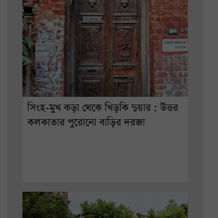
সিংহ-মুখ কড়া থেকে খিড়কি দুয়ার : উত্তর
কলকাতার পুরোনো বাড়ির দরজা