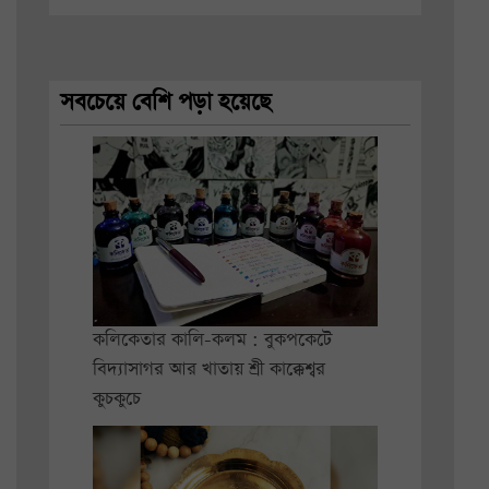
সবচেয়ে বেশি পড়া হয়েছে
কলিকেতার কালি-কলম : বুকপকেটে
বিদ্যাসাগর আর খাতায় শ্রী কাক্কেশ্বর
কুচকুচে