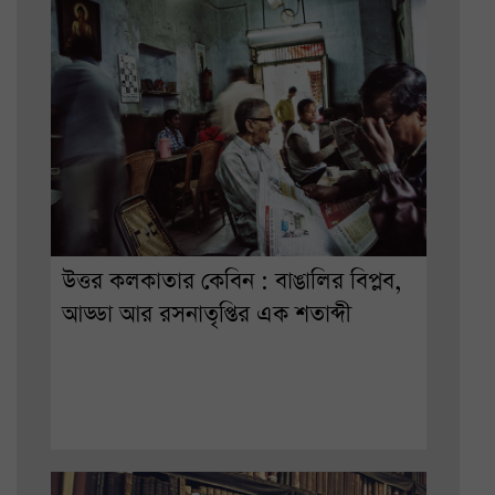
উত্তর কলকাতার কেবিন : বাঙালির বিপ্লব,
আড্ডা আর রসনাতৃপ্তির এক শতাব্দী