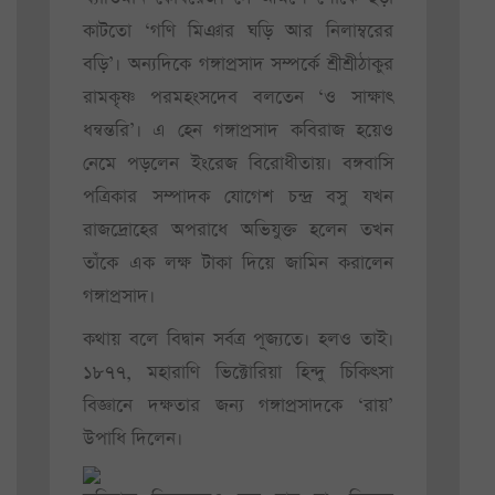
কাটতো ‘গণি মিঞার ঘড়ি আর নিলাম্বরের
বড়ি’। অন্যদিকে গঙ্গাপ্রসাদ সম্পর্কে শ্রীশ্রীঠাকুর
রামকৃষ্ণ পরমহংসদেব বলতেন ‘ও সাক্ষাৎ
ধন্বন্তরি’। এ হেন গঙ্গাপ্রসাদ কবিরাজ হয়েও
নেমে পড়লেন ইংরেজ বিরোধীতায়। বঙ্গবাসি
পত্রিকার সম্পাদক যোগেশ চন্দ্র বসু যখন
রাজদ্রোহের অপরাধে অভিযুক্ত হলেন তখন
তাঁকে এক লক্ষ টাকা দিয়ে জামিন করালেন
গঙ্গাপ্রসাদ।
কথায় বলে বিদ্বান সর্বত্র পূজ্যতে। হলও তাই।
১৮৭৭, মহারাণি ভিক্টোরিয়া হিন্দু চিকিৎসা
বিজ্ঞানে দক্ষতার জন্য গঙ্গাপ্রসাদকে ‘রায়’
উপাধি দিলেন।