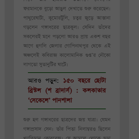
ফরমানকে বুড়ো আঙুল দেখাতে শুরু করেছেন।
পাথুরেঘাটা, কুমোরটুলি, চত্বর জুড়ে আস্তানা
গড়লেন গঙ্গাধরের ছাত্রকুল। সেদিন তাঁদের
সকলেরই মনে পড়লো আরও প্রায় একশ বছর
আগে হুগলি জেলার গোপিনাথপুর থেকে এই
অঞ্চলেই কবিরাজ কালোমানিক গুপ্ত’র নৌকো
লাগতো সুতানুটির ঘাটে।
আরও পড়ুন:
১৫০ বছরে ছোটা
ব্রিস্টল (শ ব্রাদার্স) : কলকাতার
‘সেকেলে’ পানশালা
শুরু হল গঙ্গাধরের ছাত্রদের জয় যাত্রা। যেমন
গঙ্গাপ্রসাদ সেন। তাঁর পিতা নিলাম্বরও ছিলেন
খ্যাতিমান কোবরেজ। সে আমলে লোকে ছড়া