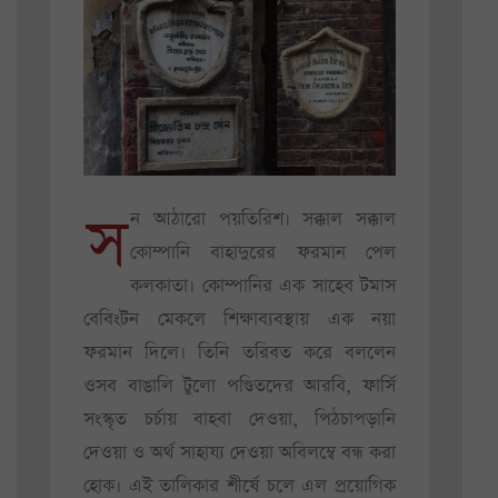
স
ন আঠারো পয়তিরিশ। সক্কাল সক্কাল
কোম্পানি বাহাদুরের ফরমান পেল
কলকাতা। কোম্পানির এক সাহেব টমাস
বেবিংটন মেকলে শিক্ষাব্যবস্থায় এক নয়া
ফরমান দিলে। তিনি তরিবত করে বললেন
ওসব বাঙালি টুলো পণ্ডিতদের আরবি, ফার্সি
সংস্কৃত চর্চায় বাহবা দেওয়া, পিঠচাপড়ানি
দেওয়া ও অর্থ সাহায্য দেওয়া অবিলম্বে বন্ধ করা
হোক। এই তালিকার শীর্ষে চলে এল প্রয়োগিক