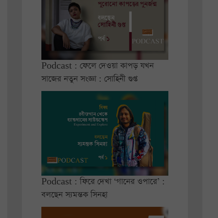
Podcast : ফেলে দেওয়া কাপড় যখন
সাজের নতুন সংজ্ঞা : সোহিনী গুপ্ত
Podcast : ফিরে দেখা ‘গানের ওপারে’ :
বলছেন স্যমন্তক সিনহা