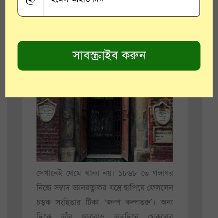
মেকলে’কে চ্যালেঞ্জ করে সরাসরি
‘প্রতিদ্বন্দ্বিতামূলক আয়ুর্ব্বেদ’ চিকিৎসা পদ্ধতি
গড়ে তুললেন কলকাতায়। চতুষ্পাঠীর টুলো
পণ্ডিত ছাত্ররা সেদিন কার্যত রাজদ্রোহী। তাঁদের
নেতা গঙ্গাধর কবিরাজ।
সেখানেই থেমে থাকা নয়। ১৮৬৮ তে গঙ্গাধর
নিজে সম্বাদ জ্ঞানরত্নাকর যন্ত্রে ছাপিয়ে ফেললেন
চড়ক সংহিতার টিকা ‘জল্প কল্পতরু’। অন্য
দিকে তাঁর ছাত্ররাও ততদিনে মেকলের