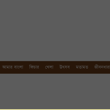
আমার বাংলা
ফিচার
খেলা
উৎসব
মতামত
জীবনধার