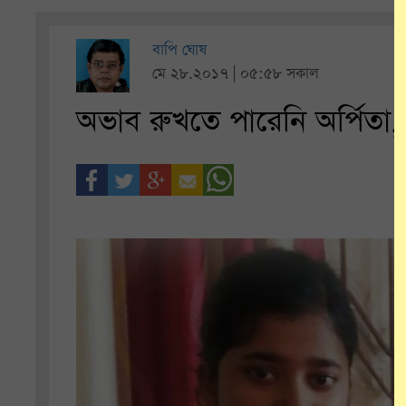
বাপি ঘোষ
মে ২৮.২০১৭ | ০৫:৫৮ সকাল
অভাব রুখতে পারেনি অর্পিতা,