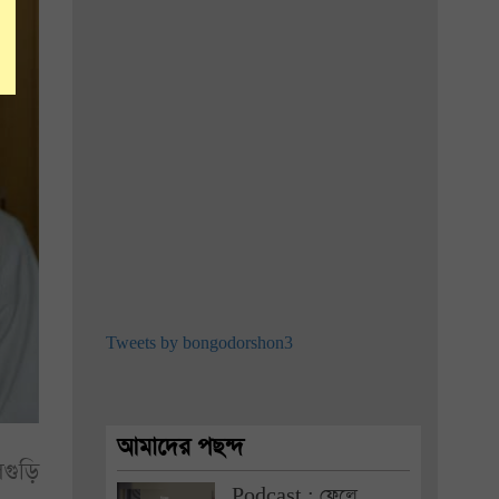
Tweets by bongodorshon3
আমাদের পছন্দ
িগুড়ি
Podcast : ফেলে