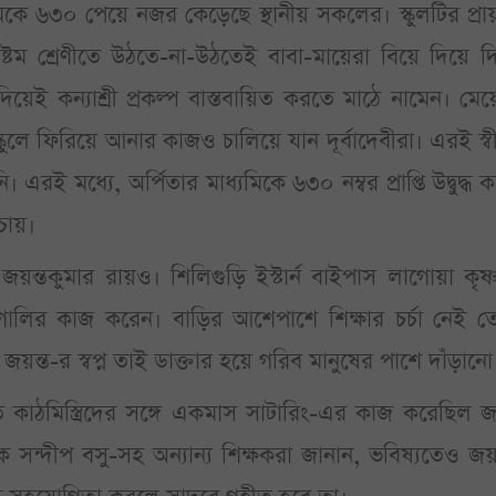
াধ্যমিকে ৬৩০ পেয়ে নজর কেড়েছে স্থানীয় সকলের। স্কুলটির প্র
্টম শ্রেণীতে উঠতে-না-উঠতেই বাবা-মায়েরা বিয়ে দিয়ে দ
যোগ দিয়েই কন্যাশ্রী প্রকল্প বাস্তবায়িত করতে মাঠে নামেন। মে
লে ফিরিয়ে আনার কাজও চালিয়ে যান দূর্বাদেবীরা। এরই স্ব
 এরই মধ্যে, অর্পিতার মাধ্যমিকে ৬৩০ নম্বর প্রাপ্তি উদ্বুদ্ধ 
চায়।
জয়ন্তকুমার রায়ও। শিলিগুড়ি ইস্টার্ন বাইপাস লাগোয়া কৃষ
যোগালির কাজ করেন। বাড়ির আশেপাশে শিক্ষার চর্চা নেই ত
ত-র স্বপ্ন তাই ডাক্তার হয়ে গরিব মানুষের পাশে দাঁড়ানো
 কাঠমিস্ত্রিদের সঙ্গে একমাস সাটারিং-এর কাজ করেছিল জ
ক্ষক সন্দীপ বসু-সহ অন্যান্য শিক্ষকরা জানান, ভবিষ্যতেও জয়