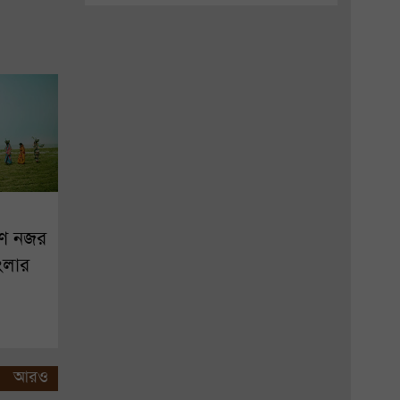
ণে নজর
ংলার
আরও