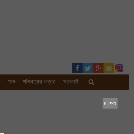
া
গান
শনিবারের কড়চা
পডকাস্ট
[close]