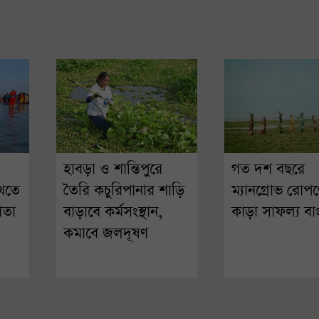
হাবড়া ও শান্তিপুরে
গত দশ বছরে
ুখতে
তৈরি কচুরিপানার শাড়ি
ম্যানগ্রোভ রোপ
াতা
বাড়াবে কর্মসংস্থান,
কাড়া সাফল্য বা
কমাবে জলদূষণ