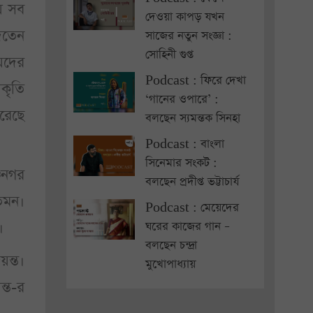
ায় সব
দেওয়া কাপড় যখন
িতেন
সাজের নতুন সংজ্ঞা :
সোহিনী গুপ্ত
য়েদের
Podcast : ফিরে দেখা
ীকৃতি
‘গানের ওপারে’ :
করেছে
বলছেন স্যমন্তক সিনহা
Podcast : বাংলা
সিনেমার সংকট :
্ণনগর
বলছেন প্রদীপ্ত ভট্টাচার্য
েমন।
Podcast : মেয়েদের
।
ঘরের কাজের গান –
বলছেন চন্দ্রা
য়ন্ত।
মুখোপাধ্যায়
ন্ত-র