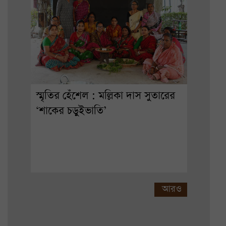
স্মৃতির হেঁশেল : মল্লিকা দাস সুতারের
‘শাকের চড়ুইভাতি’
আরও