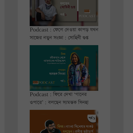
Podcast : ফেলে দেওয়া কাপড় যখন
সাজের নতুন সংজ্ঞা : সোহিনী গুপ্ত
Podcast : ফিরে দেখা ‘গানের
ওপারে’ : বলছেন স্যমন্তক সিনহা