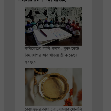
কলিকেতার কালি-কলম : বুকপকেটে
বিদ্যাসাগর আর খাতায় শ্রী কাক্কেশ্বর
কুচকুচে
কেঞ্জাকুড়ার কাঁসা : রাঢ়বাংলার সোনালি