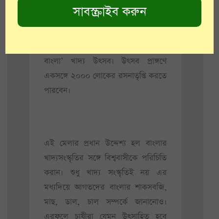
মেলায় এসেছিলেন। ২০১৬ সালে তার
সংখ্যা দাঁড়ায় প্রায় ২ লক্ষের কাছাকাছি।
প্রতিবছরের মত এই বছরও দুপুর বারোটা
থেকে রাত ৯টা অবধি চলবে ‘আহারে
বাংলা’ খাদ্য উৎসব। উৎসব প্রাঙ্গণে
একসঙ্গে ২০০০ লোকের রসনাতৃপ্তি করতে
পারবেন।
এই মেলার প্রধান উদ্দেশ্য হল বাংলার
খাদ্যসংস্কৃতির সঙ্গে বিশ্ববাসীকে পরিচিতি
করান। শুধু খাদ্য সংস্কৃতিই নয় এর
মধ্যদিয়ে আগতদের বাংলার শাকসবজি,
মাছ, ডাল, চাল সম্পর্কে জানানোও।
এরফলে চাষীরা যেমন উৎসাহিত হবে