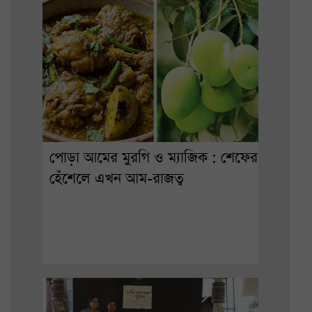
পোড়া আমের মুরগি ও ম্যাজিক : শেফের
হেঁশেলে এখন আম-রাজত্ব