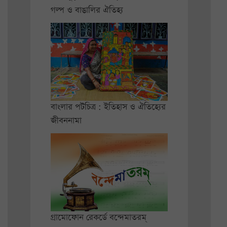
গল্প ও বাঙালির ঐতিহ্য
বাংলার পটচিত্র : ইতিহাস ও ঐতিহ্যের
জীবননামা
গ্রামোফোন রেকর্ডে বন্দেমাতরম্