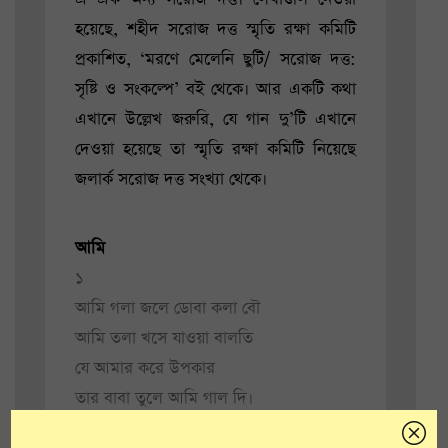
হয়েছে, শহীদ সরোজ দত্ত স্মৃতি রক্ষা কমিটি
প্রকাশিত, ‘মরণে মেলেনি ছুটি/ সরোজ দত্ত:
সৃষ্টি ও সংকল্পে’ বই থেকে। আর একটি কথা
এখানে উল্লেখ জরুরি, যে গান দু’টি এখানে
দেওয়া হয়েছে তা স্মৃতি রক্ষা কমিটি নিয়েছে
জলার্ক সরোজ দত্ত সংখ্যা থেকে।
আমি
১
আমি গলা জলে ডোবা কলা বৌ
আমি তলা খসে যাওয়া বালতি
যে আমার করে উপকার
তার বাবা তুলে আমি গাল দি।
আমি ঠুন ঠুন করে পেয়ালা বাজাই