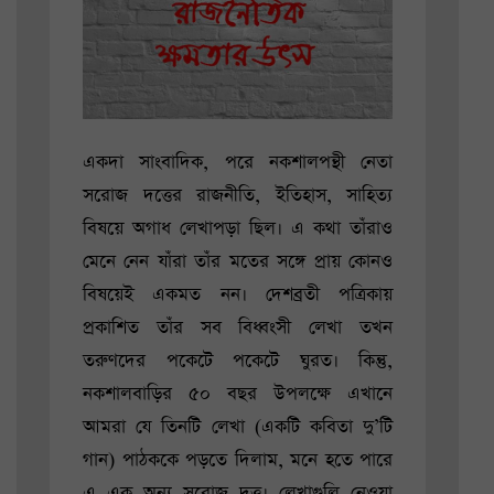
একদা সাংবাদিক, পরে নকশালপন্থী নেতা
সরোজ দত্তের রাজনীতি, ইতিহাস, সাহিত্য
বিষয়ে অগাধ লেখাপড়া ছিল। এ কথা তাঁরাও
মেনে নেন যাঁরা তাঁর মতের সঙ্গে প্রায় কোনও
বিষয়েই একমত নন। দেশব্রতী পত্রিকায়
প্রকাশিত তাঁর সব বিধ্বংসী লেখা তখন
তরুণদের পকেটে পকেটে ঘুরত। কিন্তু,
নকশালবাড়ির ৫০ বছর উপলক্ষে এখানে
আমরা যে তিনটি লেখা (একটি কবিতা দু’টি
গান) পাঠককে পড়তে দিলাম, মনে হতে পারে
এ এক অন্য সরোজ দত্ত। লেখাগুলি নেওয়া