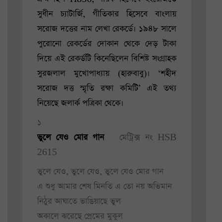
সুধীন চ্যাটার্জি, গীতিকার হিসেবে বাংলায়
সরোজ দত্তের নাম লেখা রেকর্ডে। ১৯৪৮ সালে
পুরোনো রেকর্ডের দোকান থেকে দেড় টাকা
দিয়ে এই রেকর্ডটি কিনেছিলেন বিশিষ্ট সংগ্রাহক
সুরজলাল মুখোপাধ্যায় (হারুবাবু)। ‘শহীদ
সরোজ দত্ত স্মৃতি রক্ষা কমিটি’ এই তথ্য
নিয়েছে জলার্ক পত্রিকা থেকে।
১
ভুলে যেও মোর গান
মেট্রিক্স নং HSB
2615
ভুলে যেও, ভুলে যেও, ভুলে যেও মোর গান
এ শুধু আমার শেষ মিনতি এ তো নয় অভিমান
নিঠুর আঘাতে ভাঙিয়াছে ভুল
অকালে ঝরেছে প্রেমের মুকুল