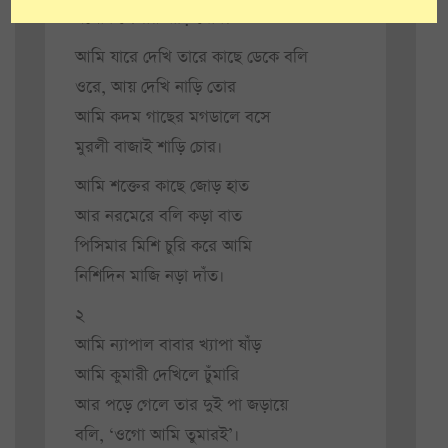
যশোর জেলায় বাড়ি মোর।
আমি যারে দেখি তারে কাছে ডেকে বলি
ওরে, আয় দেখি নাড়ি তোর
আমি কদম গাছের মগডালে বসে
মুরলী বাজাই শাড়ি চোর।
আমি শক্তের কাছে জোড় হাত
আর নরমেরে বলি কড়া বাত
পিসিমার মিশি চুরি করে আমি
নিশিদিন মাজি নড়া দাঁত।
২
আমি ন্যাপাল বাবার খ্যাপা ষাঁড়
আমি কুমারী দেখিলে ঢুঁমারি
আর পড়ে গেলে তার দুই পা জড়ায়ে
বলি, ‘ওগো আমি তুমারই’।