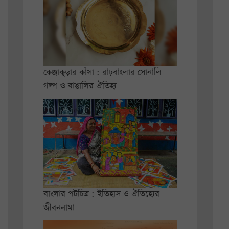
কেঞ্জাকুড়ার কাঁসা : রাঢ়বাংলার সোনালি
গল্প ও বাঙালির ঐতিহ্য
বাংলার পটচিত্র : ইতিহাস ও ঐতিহ্যের
জীবননামা