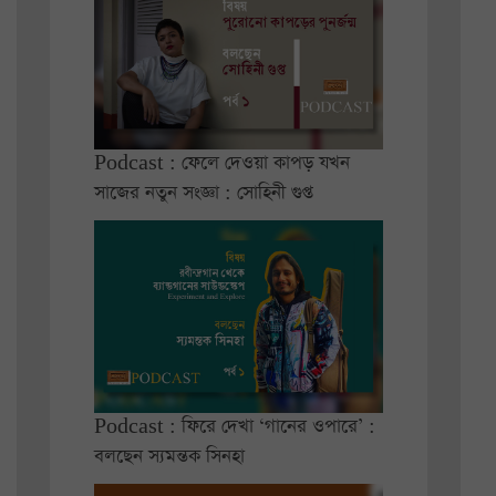
Podcast : ফেলে দেওয়া কাপড় যখন
সাজের নতুন সংজ্ঞা : সোহিনী গুপ্ত
Podcast : ফিরে দেখা ‘গানের ওপারে’ :
বলছেন স্যমন্তক সিনহা