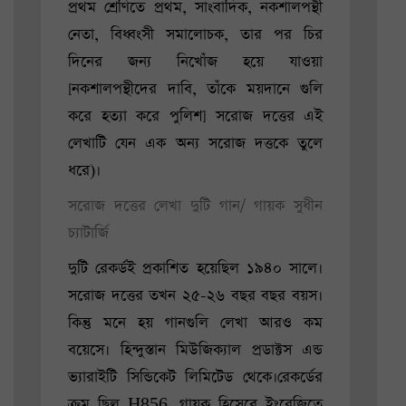
প্রথম শ্রেণিতে প্রথম, সাংবাদিক, নকশালপন্থী
নেতা, বিধ্বংসী সমালোচক, তার পর চির
দিনের জন্য নিখোঁজ হয়ে যাওয়া
[নকশালপন্থীদের দাবি, তাঁকে ময়দানে গুলি
করে হত্যা করে পুলিশ] সরোজ দত্তের এই
লেখাটি যেন এক অন্য সরোজ দত্তকে তুলে
ধরে)।
সরোজ দত্তের লেখা দুটি গান/ গায়ক সুধীন
চ্যাটার্জি
দুটি রেকর্ডই প্রকাশিত হয়েছিল ১৯৪০ সালে।
সরোজ দত্তের তখন ২৫-২৬ বছর বছর বয়স।
কিন্তু মনে হয় গানগুলি লেখা আরও কম
বয়েসে। হিন্দুস্তান মিউজিক্যাল প্রডাক্টস এন্ড
ভ্যারাইটি সিন্ডিকেট লিমিটেড থেকে।রেকর্ডের
ক্রম ছিল H856, গায়ক হিসেবে ইংরেজিতে