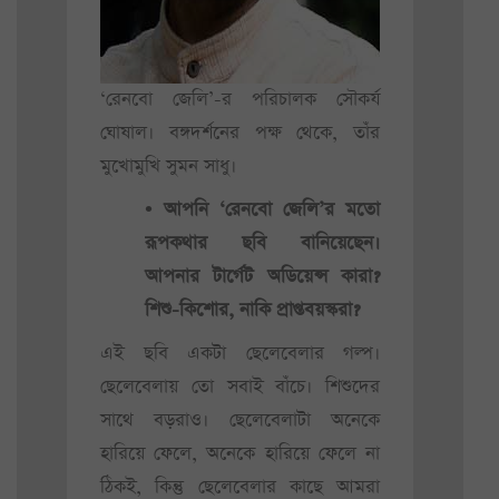
‘রেনবো জেলি’-র পরিচালক সৌকর্য
ঘোষাল। বঙ্গদর্শনের পক্ষ থেকে, তাঁর
মুখোমুখি সুমন সাধু।
• আপনি ‘রেনবো জেলি’র মতো
রূপকথার ছবি বানিয়েছেন।
আপনার টার্গেট অডিয়েন্স কারা?
শিশু-কিশোর, নাকি প্রাপ্তবয়স্করা?
এই ছবি একটা ছেলেবেলার গল্প।
ছেলেবেলায় তো সবাই বাঁচে। শিশুদের
সাথে বড়রাও। ছেলেবেলাটা অনেকে
হারিয়ে ফেলে, অনেকে হারিয়ে ফেলে না
ঠিকই, কিন্তু ছেলেবেলার কাছে আমরা