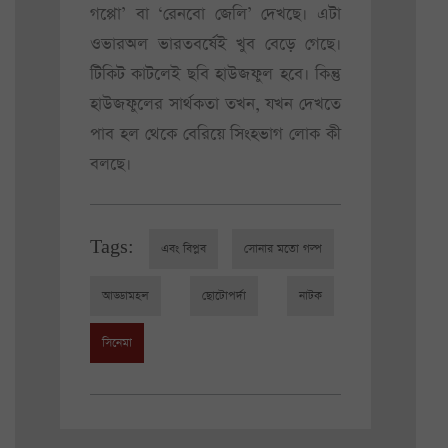
গপ্পো’ বা ‘রেনবো জেলি’ দেখছে। এটা
ওভারঅল ভারতবর্ষেই খুব বেড়ে গেছে।
টিকিট কাটলেই ছবি হাউজফুল হবে। কিন্তু
হাউজফুলের সার্থকতা তখন, যখন দেখতে
পাব হল থেকে বেরিয়ে সিংহভাগ লোক কী
বলছে।
Tags:
এবং বিপ্লব
সোনার মতো গল্প
আড্ডামহল
ছোটোপর্দা
নাটক
সিনেমা