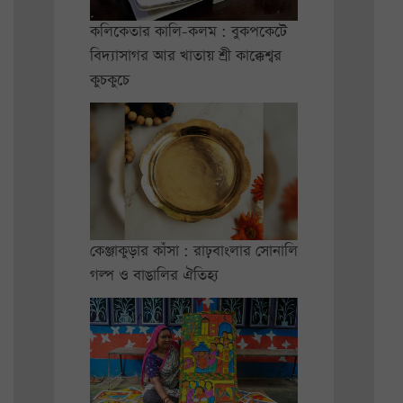
কলিকেতার কালি-কলম : বুকপকেটে
বিদ্যাসাগর আর খাতায় শ্রী কাক্কেশ্বর
কুচকুচে
কেঞ্জাকুড়ার কাঁসা : রাঢ়বাংলার সোনালি
গল্প ও বাঙালির ঐতিহ্য