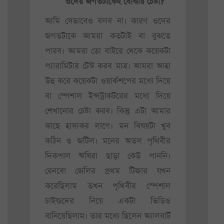
ওদের জগতটাকেই বোঝার চেষ্টা?
আমি সেভাবেও বলব না। কারণ ওদের
জগতটাকে আমরা কতটাই বা বুঝতে
পারব। আমরা তো বাইরে থেকে কয়েকটা
প্যারামিটার টেস্ট করব মাত্র। আমরা আহা
উহু করে কয়েকটা ওয়ার্কশপের মধ্যে দিয়ে
বা স্পেশাল ইন্সট্রাকটরের মধ্যে দিয়ে
শেখানোর চেষ্টা করব। কিন্তু এটা আমার
কাছে হাস্যকর লাগে। মন বিষয়টা খুব
কঠিন ও জটিল। মনের অতল পৃথিবীর
দিকপাল ঋষিরা ছাড়া কেউ পাননি।
রেনবো জেলির প্রথম টিজার যখন
করেছিলাম তখন পৃথিবীর স্পেশাল
চাইল্ডদের নিয়ে একটা ভিডিও
বানিয়েছিলাম। তার মধ্যে ছিলেন অ্যালবার্ট