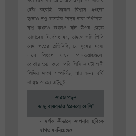
ধরা দেয় না। আমি এই স্বপ্নটাকে বোঝার
চেষ্টা করেছি। আমার বিশ্বাস এগুলো
ছাড়াও স্বপ্ন কসমিক রিদম দ্বারা নির্ধারিত।
স্বপ্ন কখনও কখনও যদি উপর থেকে
তারাদের নির্দেশও হয়, তাহলে পরি পিসি
সেই স্বপ্নের প্রতিনিধি, যে ঘুমের মধ্যে
এসে পিছলে যাওয়া পাসওয়ার্ডগুলো
বোঝার চেষ্টা করে। পরি পিসি নামটা পদী
পিসির সাথে সম্পর্কিত, যার জন্য বর্মি
বাক্সও আছে। এটুকুই।
আরও পড়ুন
জাদু-বাস্তবতার ‘রেনবো জেলি’
• দর্শক কীভাবে আপনার ছবিকে
স্বাগত জানিয়েছে?