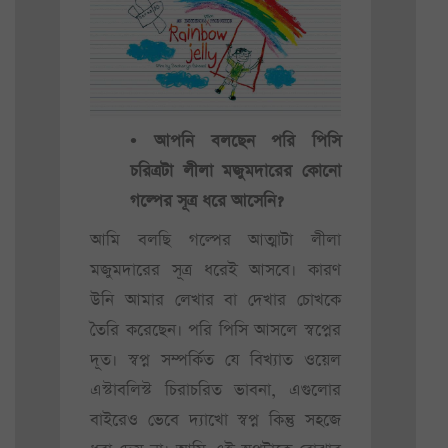
• আপনি বলছেন পরি পিসি
চরিত্রটা লীলা মজুমদারের কোনো
গল্পের সূত্র ধরে আসেনি?
আমি বলছি গল্পের আত্মাটা লীলা
মজুমদারের সূত্র ধরেই আসবে। কারণ
উনি আমার লেখার বা দেখার চোখকে
তৈরি করেছেন। পরি পিসি আসলে স্বপ্নের
দূত। স্বপ্ন সম্পর্কিত যে বিখ্যাত ওয়েল
এস্টাবলিস্ট চিরাচরিত ভাবনা, এগুলোর
বাইরেও ভেবে দ্যাখো স্বপ্ন কিন্তু সহজে