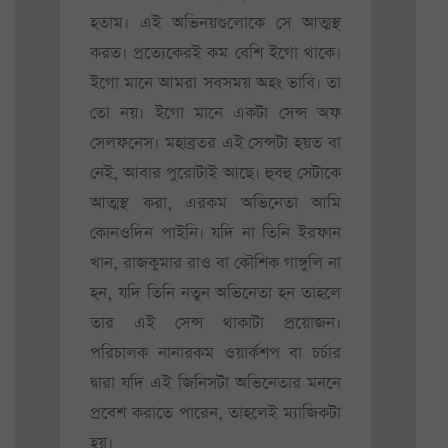
হতাম। এই অভিনয়গুলোকে সে আত্মস্থ
করত। প্রত্যেকেরই কম বেশি ইগো থাকে।
ইগো মানে আমরা সবসময় অহং ভাবি। তা
তো নয়। ইগো মানে একটা সেন্স অফ
সেলফনেস। মহাব্রতর এই সেন্সটা হয়ত বা
নেই, আবার পুরোটাই আছে। হুবহু সেটাকে
আত্মস্থ করা, এরকম অভিনেতা আমি
কোনওদিন পাইনি। যদি না তিনি ইরফান
খান, রাজকুমার রাও বা কৌশিক গাঙ্গুলি না
হন, যদি তিনি নতুন অভিনেতা হন তাহলে
তার এই সেন্স থাকাটা প্রয়োজন।
পরিচালক নানারকম ওয়ার্কশপ বা চর্চার
দ্বারা যদি এই জিনিসটা অভিনেতার মননে
প্রবেশ করাতে পারেন, তাহলেই ম্যাজিকটা
হয়।