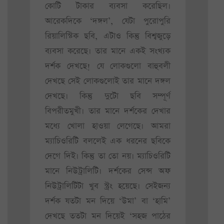
কোটি টাকার ব্যবসা করেছিল।
আরেকদিকে ‘দঙ্গল’, যেটা পুরোপুরি
রিয়ালিস্টিক ছবি, এটাও কিন্তু বিশ্বজুড়ে
ব্যবসা করেছে। তার মানে একই সংখ্যক
দর্শক দেখছে! যে লোকগুলো বাহুবলী
দেখছে সেই লোকগুলোই তার মানে দঙ্গল
দেখছে। কিন্তু দুটো ছবি সম্পূর্ণ
বিপরীতমুখী। তার মানে দর্শকের দেখার
মধ্যে খোলা হাওয়া লেগেছে। আমরা
ম্যাচিওরিটি বললেই এক ধরনের ছবিকে
দেগে দিই। কিন্তু তা তো নয়। ম্যাচিওরিটি
মানে নিউট্রালিটি। দর্শকের সেন্স অফ
নিউট্রালিটিটা খুব স্ট্রং হয়েছে। সেইজন্য
দর্শক যতটা মন দিয়ে ‘উমা’ বা ‘হামি’
দেখছে ততটা মন দিয়েই ‘সহজ পাঠের