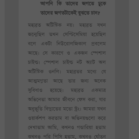
আপনি কি তাদের জগতে ঢুকে
তাদের জগতটাকেই বুঝতে চান?
মহাব্রত অটিস্টিক নয়। মহাব্রত যখন
জন্মেছিল তখন সেপ্টিসেমিয়া হয়েছিল
বলে একটা নিউরোলজিকাল প্রবলেম
আছে। সে কারণে ও একজন স্পেশাল
চাইল্ড। স্পেশাল চাইল্ড নট অ্যাট অল
অটিস্টিক ওনলি। মহাব্রতর মধ্যে যে
আত্মমগ্নতা আছে তার জন্য অনেক
সুবিধাও হয়েছে। মহাব্রত একমাত্র
অভিনেতা আমার জীবনে ফেস করা, যার
অনুভূতি বিদ্যুতের মতো স্ট্রং। আমরা যখন
ওয়ার্কশপ করতাম বা অভিনয়গুলো করে
দেখাতাম আমি, কখনও গন্ডারিয়া হতাম
কখনও পরি পিসি হতাম, কখনও ঘোঁতন