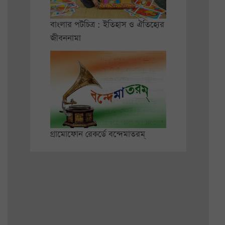
বাংলার পটচিত্র : ইতিহাস ও ঐতিহ্যের
জীবননামা
গ্রামোফোন রেকর্ডে বন্দেমাতরম্