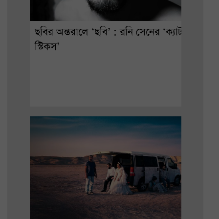
ছবির অন্তরালে ‘ছবি’ : রনি সেনের ‘ক্যাট
স্টিকস’