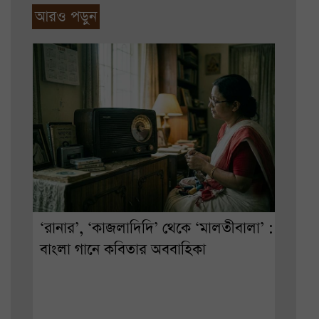
আরও পড়ুন
‘রানার’, ‘কাজলাদিদি’ থেকে ‘মালতীবালা’ :
বাংলা গানে কবিতার অববাহিকা