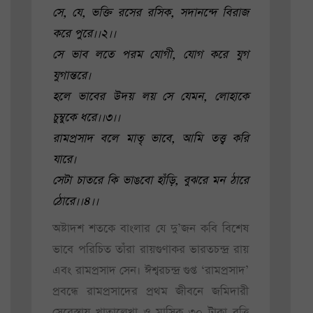
সে, যে, ভক্তি রসের রসিক, সদানন্দে বিরাজ
করে পুরে।।২।।
সে ভাব লতে পরম যোগী, যোগ করে যুগ
যুগান্তরে।
হলে ভাবের উদয় লয় সে যেমন, লোহাকে
চুম্বুকে ধরে।।৩।।
রামপ্রসাদ বলে মাতৃ ভাবে, আমি তত্ত্ব করি
যারে।
সেটা চাতরে কি ভাঙবো হাঁড়ি, বুঝরে মন ঠারে
ঠোরে।।৪।।
অষ্টাদশ শতকে বাংলার যে দু’জন কবি বিশেষ
ভাবে পরিচিত তাঁরা রায়গুণাকর ভারতচন্দ্র রায়
এবং রামপ্রসাদ সেন। ঈশ্বরচন্দ্র গুপ্ত ‘রামপ্রসাদ’
প্রবন্ধে রামপ্রসাদের প্রথম জীবনে জমিদারী
সেরেস্তায় খাতালেখা ও মাসিক ৩০ টাকা বৃত্তি