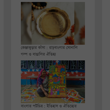
কেঞ্জাকুড়ার কাঁসা : রাঢ়বাংলার সোনালি
গল্প ও বাঙালির ঐতিহ্য
বাংলার পটচিত্র : ইতিহাস ও ঐতিহ্যের