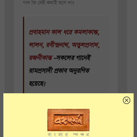
গান কি সেই কথাই বলে না?
প্রবাহমান কাল ধরে কমলাকান্ত,
লালন, রবীন্দ্রনাথ, অতুলপ্রসাদ,
রজনীকান্ত
-সকলের গানেই
রামপ্রসাদী প্রভাব অনুরণিত
হয়েছে।
শুধু এই গানটি কেন, রামপ্রসাদ সেনের এরকম
অসংখ্য জনপ্রিয় কালীকীর্তনে অন্তর্নিহিত রয়েছে
তাৎপর্যপূর্ণ দর্শনিক চিন্তন।
কালী
-কে ঘিরে