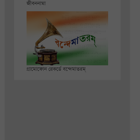
জীবননামা
গ্রামোফোন রেকর্ডে বন্দেমাতরম্