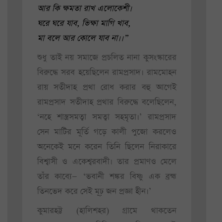
আর কি ক্ষমতা রাখ এলোকেশী।
ঘরে ঘরে যাব, ভিক্ষা মাগি খাব,
মা বলে আর কোলে যাব না।।”
শুধু তাই নয় সমাজে প্রচলিত নানা কুসংস্কারের
বিরুদ্ধে সরব হয়েছিলেন রামপ্রসাদ। রামমোহন
রায় সতীদাহ প্রথা রোধ করার বহু আগেই
রামপ্রসাদ সতীদাহ প্রথার বিরুদ্ধে বলেছিলেন,
‘নহে শাস্ত্রসমত্বা সমত্বা সহমৃতা।’ রামপ্রসাদ
সেন মাটির মূর্তি গড়ে কালী পুজো করলেও
অনেকেই মনে করেন তিনি ছিলেন নিরাকারে
বিশ্বাসী ও একেশ্বরবাদী। তার প্রমাণও মেলে
তাঁর কাব্যে— ‘ভবানী শঙ্কর বিষ্ণু এক ব্রহ্ম
তিনভেদ করে সেই মূঢ় জন প্রজ্ঞা হীন।’
কুমারহট্ট (হালিশহর) গ্রামে থাকতেন