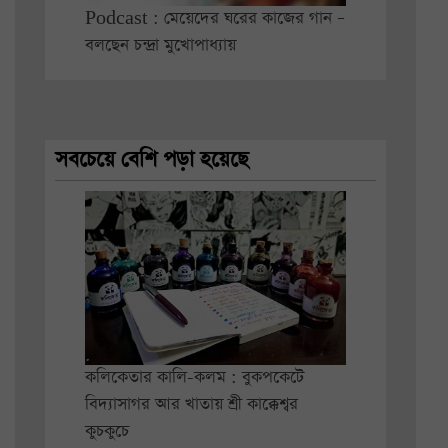
Podcast : মেয়েদের ঘরের কাজের গান –
বলছেন চন্দ্রা মুখোপাধ্যায়
সবচেয়ে বেশি পড়া হয়েছে
কলিকেতার কালি-কলম : বুকপকেটে
বিদ্যাসাগর আর খাতায় শ্রী কাক্কেশ্বর
কুচকুচে