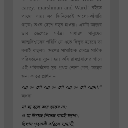
carey, marshman and Ward” বইতে
পাওয়া যায়। সব জিনিসেরই আলো-আঁধারি
থাকে। তখন দেশে নতুন হাওয়া। একটা আস্থার
ভাব জেগেছে সর্বত্র। সাধারণ মানুষের
আত্মবিশ্বাসের পরিধি যে এতে বিস্তৃত হয়েছে তা
বলাই বাহুল্য। দেশের সামাজিক ক্ষেত্রে সার্বিক
পরিবর্তনের সূচনা হয়। কবি রামপ্রসাদের গানে
এই পরিবর্তনের সুর প্রথম শোনা গেল, অন্নের
জন্য কাতর প্রার্থনা—
অন্ন দে গো অন্ন দে গো অন্ন দে গো অন্নদা।”
অথবা
মা মা বলে আর ডাকব না।
ও মা দিয়েছ দিতেছ কতই যন্ত্রণা।।
ছিলাম গৃহবাসী করিলে সন্ন্যাসী,