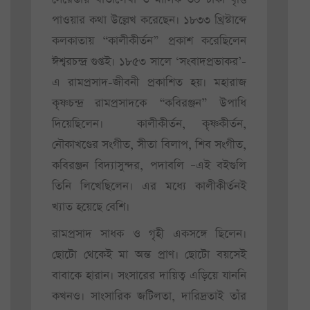
পাওয়ার কথা উল্লেখ করেছেন। ১৮৩৩ খ্রিস্টাব্দে
কলকাতায় “কালীকীর্তন” প্রকাশ করেছিলেন
ঈশ্বরচন্দ্র গুপ্তই। ১৮৫৩ সালে ‘সংবাদপ্রভাকর’-
এ রামপ্রসাদ-জীবনী প্রকাশিত হয়। মহারাজ
কৃষ্ণচন্দ্র রামপ্রসাদকে “কবিরঞ্জন” উপাধি
দিয়েছিলেন। কালীকীর্তন, কৃষ্ণকীর্তন,
নৌকাখণ্ডের সংগীত, সীতা বিলাপ, শিব সংগীত,
কবিরঞ্জন বিদ্যাসুন্দর, পদাবলি –এই বইগুলি
তিনি লিখেছিলেন। এর মধ্যে কালীকীর্তনই
খ্যাত হয়েছে বেশি।
রামপ্রসাদ সাধক ও গৃহী একসঙ্গে ছিলেন।
ছোটো থেকেই মা অন্ত প্রাণ। ছোটো বয়সেই
বাবাকে হারান। সংসারের দায়িত্ব এড়িয়ে যাননি
কখনও। সাংসারিক জটিলতা, দারিদ্রতাই তাঁর