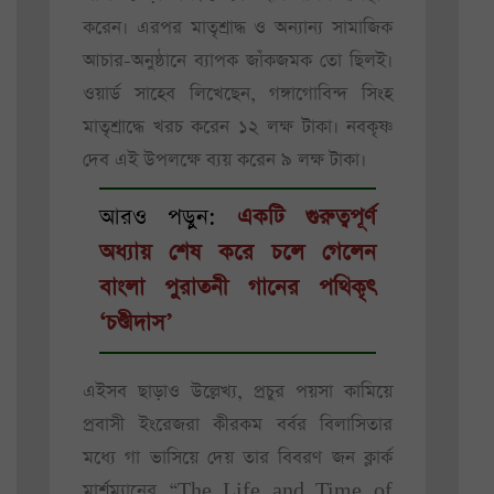
করেন। এরপর মাতৃশ্রাদ্ধ ও অন্যান্য সামাজিক
আচার-অনুষ্ঠানে ব্যাপক জাঁকজমক তো ছিলই।
ওয়ার্ড সাহেব লিখেছেন, গঙ্গাগোবিন্দ সিংহ
মাতৃশ্রাদ্ধে খরচ করেন ১২ লক্ষ টাকা। নবকৃষ্ণ
দেব এই উপলক্ষে ব্যয় করেন ৯ লক্ষ টাকা।
আরও পড়ুন:
একটি গুরুত্বপূর্ণ
অধ্যায় শেষ করে চলে গেলেন
বাংলা পুরাতনী গানের পথিকৃৎ
‘চণ্ডীদাস’
এইসব ছাড়াও উল্লেখ্য, প্রচুর পয়সা কামিয়ে
প্রবাসী ইংরেজরা কীরকম বর্বর বিলাসিতার
মধ্যে গা ভাসিয়ে দেয় তার বিবরণ জন ক্লার্ক
মার্শম্যানের “The Life and Time of