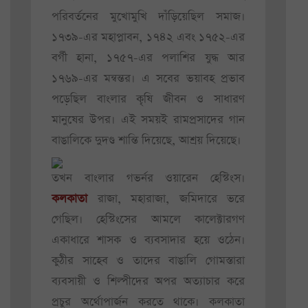
পরিবর্তনের মুখোমুখি দাঁড়িয়েছিল সমাজ।
১৭৩৯-এর মহাপ্লাবন, ১৭৪২ এবং ১৭৫২-এর
বর্গী হানা, ১৭৫৭-এর পলাশির যুদ্ধ আর
১৭৬৯-এর মন্বন্তর। এ সবের ভয়াবহ প্রভাব
পড়েছিল বাংলার কৃষি জীবন ও সাধারণ
মানুষের উপর। এই সময়ই রামপ্রসাদের গান
বাঙালিকে দুদণ্ড শান্তি দিয়েছে, আশ্রয় দিয়েছে।
তখন বাংলার গভর্নর ওয়ারেন হেস্টিংস।
কলকাতা
রাজা, মহারাজা, জমিদারে ভরে
গেছিল। হেস্টিংসের আমলে কালেক্টারগণ
একাধারে শাসক ও ব্যবসাদার হয়ে ওঠেন।
কুঠীর সাহেব ও তাদের বাঙালি গোমস্তারা
ব্যবসায়ী ও শিল্পীদের অপর অত্যাচার করে
প্রচুর অর্থোপার্জন করতে থাকে। কলকাতা