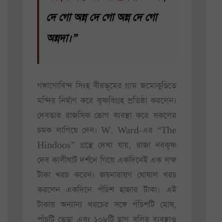
দে গো অন্ন দে গো অন্ন দে গো
অন্নদা।”
গঙ্গাগোবিন্দ সিংহ বীরভূমের গ্রাম জমোকুণ্ডিতে
মন্দির নির্মাণ করে কৃষ্ণবিগ্রহ প্রতিষ্ঠা করলেন।
দেবতার রাজসিক ভোগ ব্যবস্থা করে সকলের
চমক লাগিয়ে দেন। W. Ward-এর “The
Hindoos” গ্রন্থে দেখা যায়, রাজা নবকৃষ্ণ
দেব কালীঘাট দর্শনে গিয়ে একদিনেই এক লক্ষ
টাকা খরচ করেন। জয়নারায়ণ ঘোষাল খরচ
করলেন একদিনে পঁচিশ হাজার টাকা। এই
টাকায় অন্যান্য খরচের সঙ্গে পঁচিশটি মোষ,
পাঁচটি ভেড়া এবং ১০৮টি ছাগ বলির ব্যবস্থাও