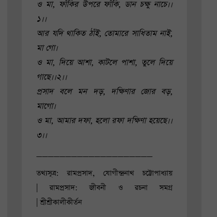
ও মা, ফাঁকির উপরে ফাঁকি, ডান চক্ষু নাচে।।
১।।
আর যদি থাকিত ঠাঁই, তোমারে সাধিতাম নাই,
মা গো।
ও মা, দিয়ে আশা, কাটলে পাশা, তুলে দিয়ে
গাছে।।২।।
প্রসাদ বলে মন দড়, দক্ষিণার জোর বড়,
মাগো।
ও মা, আমার দফা, হলো রফা দক্ষিণা হয়েছে।।
৩।।
____________________
তথ্যসূত্র:
রামপ্রসাদ, যোগীন্দ্রনাথ চট্টোপাধ্যায়
|
রামপ্রসাদ: জীবনী ও রচনা সমগ্র
|
শ্রীশ্রীকালীকীর্তন