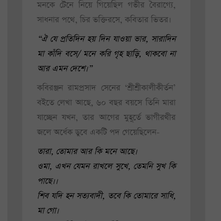
মনকে টেনে নিয়ে গিয়েছিল গভীর বৈরাগ্যে,
সাধনার পথে, চির ভক্তিরসে, কবিতার ভিতর।
“ঐ যে প্রতিদিন হয় দিন যাওয়া ভার, সারাদিন
মা কাঁদি বসে/
মনে করি গৃহ ছাড়ি, থাকবো না
আর এমন দেশে।”
কবিরঞ্জন রামপ্রসাদ সেনের ‘শ্রীশ্রীকালীকীর্তন’
বইতে লেখা আছে, ৬০ বছর বয়সে তিনি মারা
যাচ্ছেন যখন, তার আগের মুহূর্তে ভাগীরথীর
জলে অর্ধেক ডুবে একটি পদ গেয়েছিলেন-
তারা, তোমার আর কি মনে আছে।
ওমা, এখন যেমন রাখলে সুখে, তেমনি সুখ কি
পাছে।।
শিব যদি হন সত্যবাদী, তবে কি তোমারে সাধি,
মা গো।