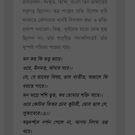
রামপ্রসাদ। সংস্কৃত, হিন্দি, বাংলা তিন ভাষাতেই
সড়গড় ছিলেন। তন্ত্র শাস্ত্রের প্রতি বিশেষ দৃষ্টি
থাকাতে কৌলাচার ধর্মেই বিলক্ষণ শ্রদ্ধা ও ভক্তি
প্রকাশ করতেন। কিন্তু, মূর্খদের মতো মোহ মুগ্ধ
ছিলেন না। তাঁর স্বপ্রণীত পদাবলিতেই তাঁর
সুস্পষ্ট পরিচয় পাওয়া যায়।
মন কর কি তত্ত্ব তারে।
ওরে, উনমত্ত, আঁধার ঘরে।।
সে, যে ভাবের বিষয়, ভাব ব্যতীত, অভাবে কি
ধরতে পারে।।
মন অগ্রে শশি ভুত, কর তোমার শক্তি সারে।।
ওরে কোটার ভিতর চোর কুটারী, ভোর হলে সে,
লুকাবেরে।।১।।
ষড়দর্শনে দর্শন পেলে না, আগম নিগম তন্ত্র
ধরে।