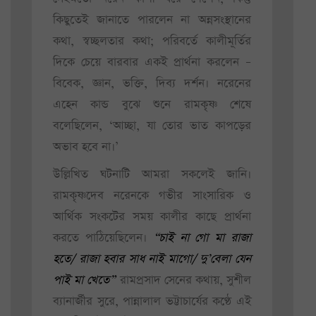
কিছুতেই জানাতে পারলেন না অন্নসংস্থানের
কথা, স্বচ্ছলতার কথা; পরিবর্তে কালীমূর্তির
দিকে চেয়ে বারবার একই প্রার্থনা করলেন –
বিবেক, জ্ঞান, ভক্তি, দিব্য দর্শন। নরেনের
এহেন কান্ড বুঝে শুনে রামকৃষ্ণ শেষে
বলেছিলেন, ‘আচ্ছা, যা তোর ভাত কাপড়ের
অভাব হবে না।’
উল্লিখিত ঘটনাটি আমরা সকলেই জানি।
রামকৃষ্ণদেব নরেনকে গভীর সাংসারিক ও
আর্থিক সংকটের সময় কালীর কাছে প্রার্থনা
করতে পাঠিয়েছিলেন।
“চাই না গো মা রাজা
হতে/ রাজা হবার সাধ নাই মাগো/ দু’বেলা যেন
পাই মা খেতে”
রামপ্রসাদ সেনের কথায়, সুশীল
ব্যানার্জীর সুরে, পান্নালাল ভট্টাচার্যের কণ্ঠে এই