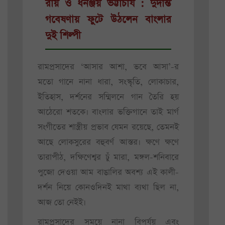
রায় ও ধনঞ্জয় ভট্টাচার্য : দুর্দান্ত
গবেষণায় ফুটে উঠলেন বাংলার
দুই শিল্পী
রামপ্রসাদের ‘আসার আশা, ভবে আসা’-র
মতো গানে নানা ধারা, সংস্কৃতি, লোকাচার,
ইতিহাস, দর্শনের সম্মিলনে গান তৈরি হয়
আঠেরো শতকে। বাংলার ভক্তিগানে তাই মার্গ
সংগীতের শাস্ত্রীয় প্রভাব যেমন রয়েছে, তেমনই
আছে লোকসুরের বহুবর্ণ আস্তর। ক্ষণে ক্ষণে
তারাপীঠ, দক্ষিণেশ্বর ঢুঁ মারা, মঙ্গল-শনিবারে
পুজো দেওয়া আম বাঙালির অবশ্য এই কালী-
দর্শন নিয়ে কোনওদিনই মাথা ব্যথা ছিল না,
আজ তো নেইই।
রামপ্রসাদের সময়ে নানা বিপর্যয় এবং