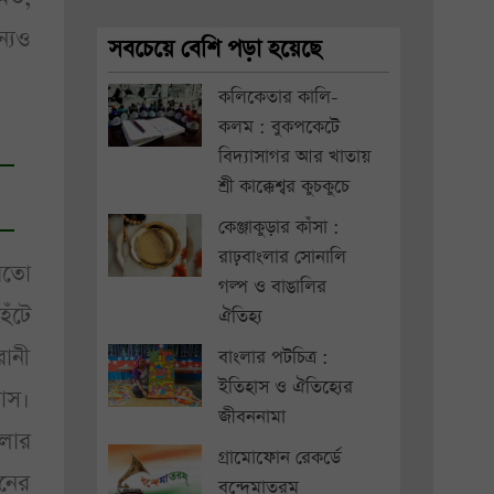
যেও
সবচেয়ে বেশি পড়া হয়েছে
কলিকেতার কালি-
কলম : বুকপকেটে
বিদ্যাসাগর আর খাতায়
শ্রী কাক্কেশ্বর কুচকুচে
কেঞ্জাকুড়ার কাঁসা :
রাঢ়বাংলার সোনালি
মতো
গল্প ও বাঙালির
েঁটে
ঐতিহ্য
ানী
বাংলার পটচিত্র :
ইতিহাস ও ঐতিহ্যের
ঘাস।
জীবননামা
তলার
গ্রামোফোন রেকর্ডে
বনের
বন্দেমাতরম্