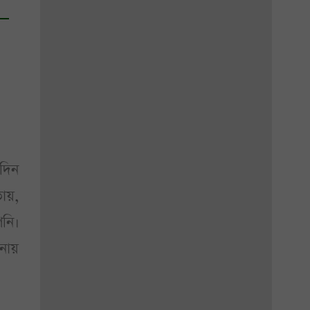
দিন
তায়,
নি।
নায়