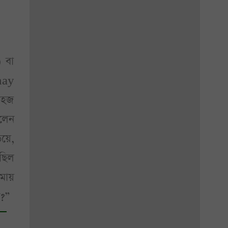
 বা
nay
সহজ
িলেন
য়ে,
ছিল
মায়
ই?”