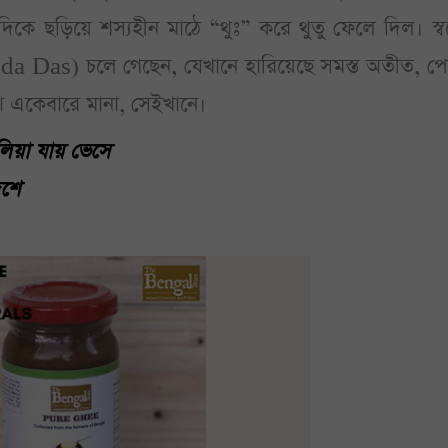
িকে ছড়িয়ে শস্যহীন মাঠে “থুঃ” করে থুতু ফেলে দিল। স্বপ
da Das) চলে গেছেন, যেখানে হারিয়েছে সমস্ত অতীত, পে
া একেবারে মানা, সেইখানে।
িয়া যায় ভেসে
দেশে