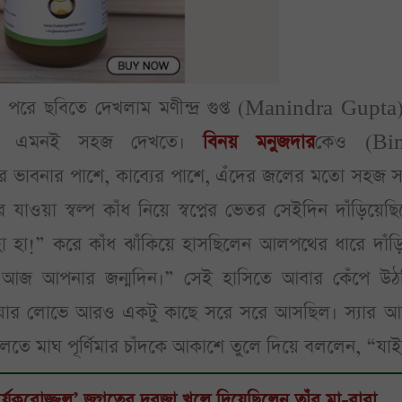
পরে ছবিতে দেখলাম মণীন্দ্র গুপ্ত (Manindra Gupta)
tra) এমনই সহজ দেখতে।
বিনয় মনুজদার
কেও (Bi
ভাবনার পাশে, কাব্যের পাশে, এঁদের জলের মতো সহজ 
াওয়া স্বল্প কাঁধ নিয়ে স্বপ্নের ভেতর সেইদিন দাঁড়িয়েছ
হা!” করে কাঁধ ঝাঁকিয়ে হাসছিলেন আলপথের ধারে দাঁড়ি
 আজ আপনার জন্মদিন।” সেই হাসিতে আবার কেঁপে উঠ
ওয়ার লোভে আরও একটু কাছে সরে সরে আসছিল। স্যার আ
তে মাঘ পূর্ণিমার চাঁদকে আকাশে তুলে দিয়ে বললেন, “যা
র্যকরোজ্জ্বল’ জগতের দরজা খুলে দিয়েছিলেন তাঁর মা-বাবা