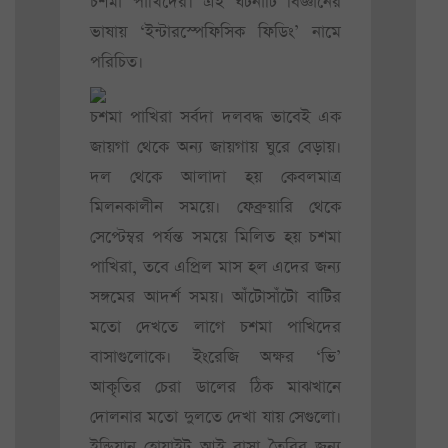
চশমা পাখিদের। এই ঘটনাটি বিজ্ঞানের
ভাষায় ‘ইন্টারস্পেফিসিক ফিডিং’ নামে
পরিচিত।
চশমা পাখিরা সর্বদা দলবদ্ধ ভাবেই এক
জায়গা থেকে অন্য জায়গায় ঘুরে বেড়ায়।
দল থেকে আলাদা হয় কেবলমাত্র
মিলনকালীন সময়ে। ফেব্রুয়ারি থেকে
সেপ্টেম্বর পর্যন্ত সময়ে মিলিত হয় চশমা
পাখিরা, তবে এপ্রিল মাস হল এদের জন্য
সঙ্গমের আদর্শ সময়। আঁটোসাঁটো বাটির
মতো দেখতে লাগে চশমা পাখিদের
বাসাগুলোকে। ইংরেজি অক্ষর ‘ভি’
আকৃতির চেরা ডালের ঠিক মাঝখানে
দোলনার মতো দুলতে দেখা যায় সেগুলো।
ইন্ডিয়ান হোয়াইট আই বাসা তৈরির জন্য