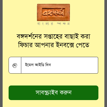
হোয়াইট আই পরিবারের
অন্তর্গত চড়ুই জাতীয় এই
পাখির বিজ্ঞানসম্মত নাম
বঙ্গদর্শনের সপ্তাহের বাছাই করা
জসটেরোপ্স প্যালপেব্রোসাস।
ফিচার আপনার ইনবক্সে পেতে
ডাচ প্রাণীবিদ্যাবিশারদ
কোয়েনরাড জেকব টেমিঙ্ক
@
১৮২৪ সালে প্রথমবার এই
পাখির নাম তাঁর লেখায়
উ
ল্লে
খ করেন।