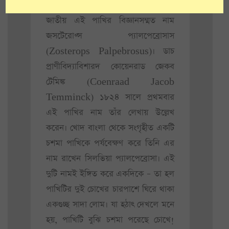
হোয়াইট আই পরিবারের অন্তর্গত চড়ুই
জাতীয় এই পাখির বিজ্ঞানসম্মত নাম
জসটেরোপ্স প্যালপেব্রোসাস
(Zosterops Palpebrosus)। ডাচ
প্রাণীবিদ্যাবিশারদ কোয়েনরাড জেকব
টেমিঙ্ক (Coenraad Jacob
Temminck) ১৮২৪ সালে প্রথমবার
এই পাখির নাম তাঁর লেখায় উল্লেখ
করেন। খোদ বাংলা থেকে সংগৃহীত একটি
চশমা পাখিকে পর্যবেক্ষণ করে তিনি এর
নাম রাখেন সিলভিয়া প্যালপেব্রোসা। এই
দুটি নামই ইঙ্গিত করে একদিকে – তা হল
পাখিটির দুই চোখের চারপাশে ঘিরে থাকা
একগুচ্ছ সাদা লোম। যা হঠাৎ দেখলে মনে
হয়, পাখিটি বুঝি চশমা পরেছে চোখে!