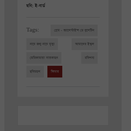
ছবি: ই-বার্ড
Tags:
প্রেম - ভ্যালেন্টাইন্স ডে বুলেটিন
নাচে জন্ম নাচে মৃত্যু
আমাদের ইস্কুল
মেরিকামায়া সাতকাহন
রবিশস্য
ছবিমহল
ফিচার