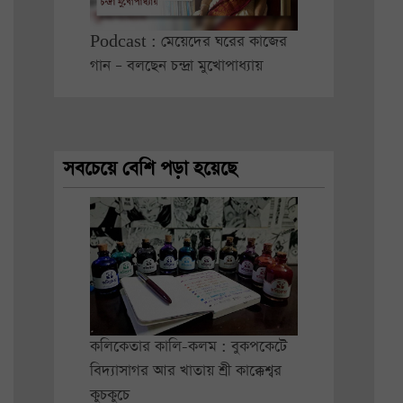
Podcast : মেয়েদের ঘরের কাজের
গান – বলছেন চন্দ্রা মুখোপাধ্যায়
সবচেয়ে বেশি পড়া হয়েছে
কলিকেতার কালি-কলম : বুকপকেটে
বিদ্যাসাগর আর খাতায় শ্রী কাক্কেশ্বর
কুচকুচে