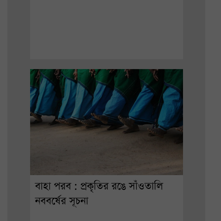
বাহা পরব : প্রকৃতির রঙে সাঁওতালি
নববর্ষের সূচনা