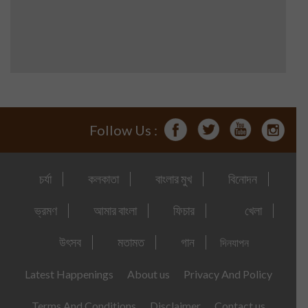
Follow Us :
চর্যা
কলকাতা
বাংলার মুখ
বিনোদন
ভ্রমণ
আমার বাংলা
ফিচার
খেলা
উৎসব
মতামত
গান
দিনযাপন
Latest Happenings
About us
Privacy And Policy
Terms And Conditions
Disclaimer
Contact us