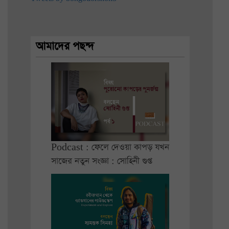
আমাদের পছন্দ
Podcast : ফেলে দেওয়া কাপড় যখন
সাজের নতুন সংজ্ঞা : সোহিনী গুপ্ত