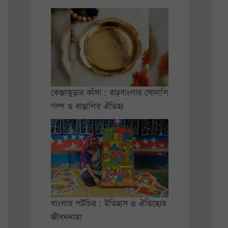
কেঞ্জাকুড়ার কাঁসা : রাঢ়বাংলার সোনালি
গল্প ও বাঙালির ঐতিহ্য
বাংলার পটচিত্র : ইতিহাস ও ঐতিহ্যের
জীবননামা