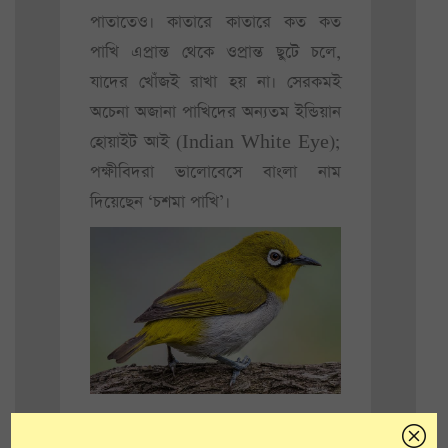
পাতাতেও। কাতারে কাতারে কত কত
পাখি এপ্রান্ত থেকে ওপ্রান্ত ছুটে চলে,
যাদের খোঁজই রাখা হয় না। সেরকমই
অচেনা অজানা পাখিদের অন্যতম ইন্ডিয়ান
হোয়াইট আই (Indian White Eye);
পক্ষীবিদরা ভালোবেসে বাংলা নাম
দিয়েছেন ‘চশমা পাখি’।