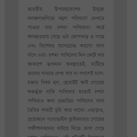
ভারতীয় উপমহাদেশের উন্মুক্ত
বনাঞ্চলগুলিতে বহুল পরিমাণে দেখতে
পাওয়া যায় চশমা পাখিদের। আর্দ্র
আবহাওয়ায় বেড়ে ওঠা ঝোপঝাড় ও গাছে
এবং বিশেষত ম্যানগ্রোভ অরণ্যে বাসা
বাঁধে এরা। চশমা পাখিদের দিন কেটে যায়
আকাশে ভাসমান অবস্থাতেই, মাটিতে
তাদের নামতে দেখা যায় না বললেই চলে।
মজার বিষয় হল, হোয়াইট আই গোত্রের
অন্তর্ভুক্ত বাকি পাখিদের মতোই চশমা
পাখিরাও অন্য প্রজাতির পাখিদের বাসা
তৈরির সামগ্রী চুরি করে থাকে। এছাড়াও,
প্রয়োজনে প্যারাডাইস ফ্লাইক্যাচার গোত্রের
পক্ষীশাবকদের খাইয়ে দিতে দেখা গেছে