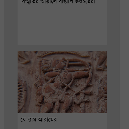
বিস্মৃতির আড়ালে বাঙালি গুপ্তচরেরা
যে-রাম আরামের