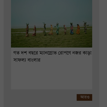
গত দশ বছরে ম্যানগ্রোভ রোপণে নজর কাড়া
সাফল্য বাংলার
আরও