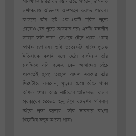
মাঝখানে চরিত্র বদলও করতে পারেন, এমনকি
দর্শকেরাও অভিনয়ে অংশগ্রহণ করতে পারেন।
আসলে তাঁর সৃষ্ট এক-একটি চরিত্র শূন্যে
থেকেও যেন শূন্যে ভাসমান নয়। একটা অন্তর্লীন
যাত্রার সঙ্গী তারা। যেখানে বেঁচে থাকা একটা
স্বার্থক রূপায়ন। তাই প্রত্যেকটি নাটক চূড়ান্ত
ইতিবাচক কথাই বলে ওঠে। বার্গম্যান তাঁর
চলচ্চিত্রে যদি বলেন, কেন আমাদের বেঁচে
থাকতেই হবে; তাহলে বাদল সরকার তাঁর
থিয়েটারে বলবেন, মৃত্যুর চেয়ে বেঁচে থাকা
অধিক শ্রেয়। আজ নাট্যকার-অভিনেতা বাদল
সরকারের ৯৪তম জন্মদিনে বঙ্গদর্শন পরিবার
তাঁকে শ্রদ্ধা জানায়। তাঁর ভাবনায় বাংলা
থিয়েটার নতুন আলো পাক।