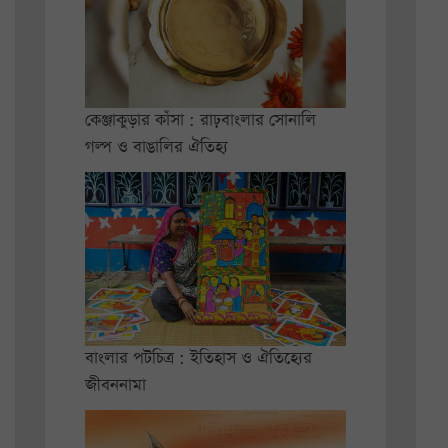
কেঞ্জাকুড়ার কাঁসা : রাঢ়বাংলার সোনালি
গল্প ও বাঙালির ঐতিহ্য
বাংলার পটচিত্র : ইতিহাস ও ঐতিহ্যের
জীবননামা