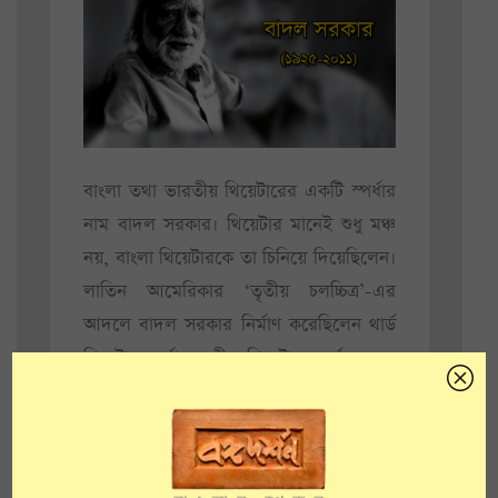
বাংলা তথা ভারতীয় থিয়েটারের একটি স্পর্ধার
নাম বাদল সরকার। থিয়েটার মানেই শুধু মঞ্চ
নয়, বাংলা থিয়েটারকে তা চিনিয়ে দিয়েছিলেন।
লাতিন আমেরিকার ‘তৃতীয় চলচ্চিত্র’-এর
আদলে বাদল সরকার নির্মাণ করেছিলেন থার্ড
থিয়েটার অর্থাৎ তৃতীয় থিয়েটার। দর্শক এবং
অভিনেতার মধ্যে দূরত্ব থাকবে সামান্যই।
থিয়েটারের নিজস্ব ভাষাকে নিজের মতো করে
ভেঙে গড়ে মজবুত করে তুলেছিলেন ধীরে
ধীরে। অর্থনীতি, সংস্কৃতি, রাজনীতি এবং