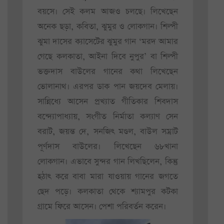
বয়সে। সেই কলম আজও চলছে। লিখেছেন
অনেক ছড়া, কবিতা, ঝুমুর ও লোকগান। শিল্পী
ঝুমা দাসের ক্যাসেটের ঝুমুর গান ‘মরদ আমার
গেছে কলকাতা, আইনা দিবে নুপুর’ বা শিল্পী
ভক্তদাস বাউলের গানের কথা লিখেছেন
ভোলানাথ। এরপর ডাক পান জয়দেব মেলায়।
সান্নিধ্যে আসেন প্রখ্যাত গীতিকার শিবদাস
বন্দ্যোপাধ্যায়, সংগীত নির্মাতা কল্যাণ সেন
বরাট, জয়ন্ত দে, সনজিৎ মণ্ডল, বাউল সম্রাট
পূর্ণদাস বাউলের। লিখেছেন ৬৮খানা
লোকগান। এভাবে সুন্দর গান লিখছিলেন, কিন্তু
হঠাৎ করে বাবা মারা যাওয়ায় গানের জগতে
ছেদ পড়ে। কলকাতা থেকে শ্যামপুর কটকা
গ্রামে ফিরে আসেন। পেশা পরিবর্তন করেন।