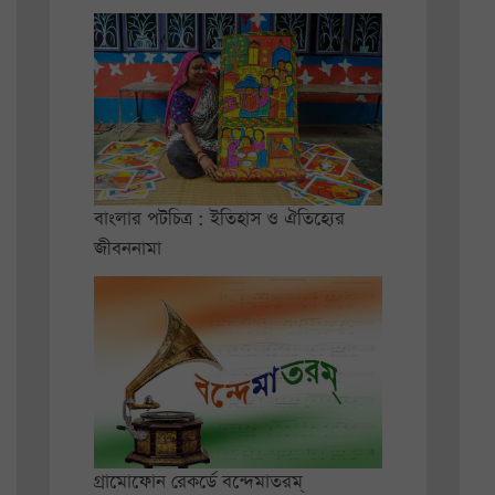
বাংলার পটচিত্র : ইতিহাস ও ঐতিহ্যের
জীবননামা
গ্রামোফোন রেকর্ডে বন্দেমাতরম্