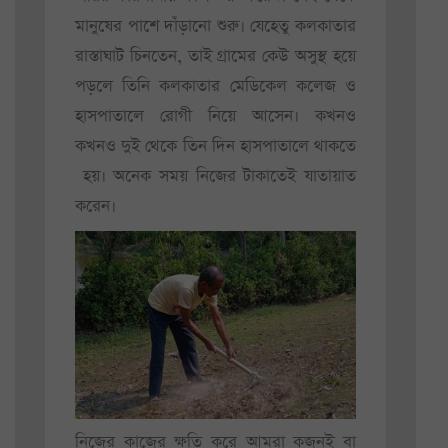
মানুষের পাশে দাঁড়ানো শুরু। যেহেতু কলকাতার
রাস্তাঘাট চিনতেন, তাই গ্রামের কেউ অসুস্থ হয়ে
পড়লে তিনি কলকাতার মেডিকেল কলেজ ও
হাসপাতালে রোগী নিয়ে আসেন। কখনও
কখনও দুই থেকে তিন দিন হাসপাতালে থাকতে
হয়। অনেক সময় নিজের টাকাতেই যাতায়াত
করেন।
নিজের কাজের ক্ষতি করে আমরা কজনই বা