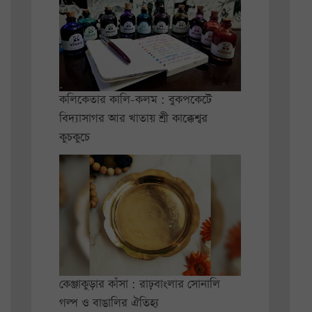
কলিকেতার কালি-কলম : বুকপকেটে
বিদ্যাসাগর আর খাতায় শ্রী কাক্কেশ্বর
কুচকুচে
কেঞ্জাকুড়ার কাঁসা : রাঢ়বাংলার সোনালি
গল্প ও বাঙালির ঐতিহ্য