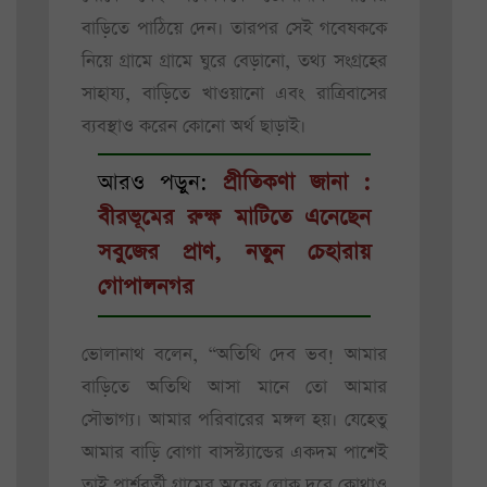
বাড়িতে পাঠিয়ে দেন। তারপর সেই গবেষককে
নিয়ে গ্রামে গ্রামে ঘুরে বেড়ানো, তথ্য সংগ্রহের
সাহায্য, বাড়িতে খাওয়ানো এবং রাত্রিবাসের
ব্যবস্থাও করেন কোনো অর্থ ছাড়াই।
আরও পড়ুন:
প্রীতিকণা জানা :
বীরভূমের রুক্ষ মাটিতে এনেছেন
সবুজের প্রাণ, নতুন চেহারায়
গোপালনগর
ভোলানাথ বলেন, “অতিথি দেব ভব! আমার
বাড়িতে অতিথি আসা মানে তো আমার
সৌভাগ্য। আমার পরিবারের মঙ্গল হয়। যেহেতু
আমার বাড়ি বোগা বাসস্ট্যান্ডের একদম পাশেই
তাই পার্শ্ববর্তী গ্রামের অনেক লোক দূরে কোথাও