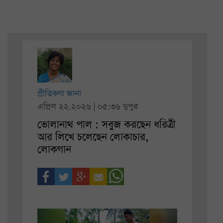
প্রীতিকণা জানা
এপ্রিল ২২.২০২৬ | ০৫:৩৬ দুপুর
ভোলানাথ পাল : সবুজ করছেন ধরিত্রী
আর লিখে চলেছেন লোকাচার,
লোকগান