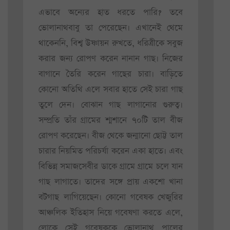
এভাবে অন্যের হাত ধরতে পারি? তবে
ভোলানাথবাবু তা পেরেছেন। এখানেই থেমে
থাকেননি, বিশ্ব উষ্ণায়ন রুখতে, ধরিত্রীকে সবুজ
করার জন্য রোপণ করেন নানান গাছ। নিজের
বাগানে তৈরি করেন গাছের চারা। বাড়িতে
কোনো অতিথি এলে সবার হাতে সেই চারা গাছ
তুলে দেন। বোঝান গাছ লাগানোর গুরুত্ব।
সম্প্রতি তাঁর গ্রামের শ্মশানে ৭০টি তাল বীজ
রোপণ করেছেন। বীজ থেকে জন্মানো ছোট্ট তাল
চারার নিয়মিত পরিচর্যা করেন একা হাতে। এবং
বিভিন্ন সমাজসেবীর ডাকে গ্রামে গ্রামে চলে যান
গাছ লাগাতে। তাদের সঙ্গে প্রায় একশো খানা
বটগাছ লাগিয়েছেন। কোনো গবেষক খেজুরির
আঞ্চলিক ইতিহাস নিয়ে গবেষণা করতে এলে,
লোকে সেই গবেষককে ভোলানাথ পালের