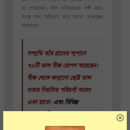
তা পেরেছেন। যিনি দারিদ্রতাকে সঙ্গী করে,
সমস্ত বাধা অতিক্রম করে আলো দেখাচ্ছেন
সমাজকে।
সম্প্রতি তাঁর গ্রামের শ্মশানে
৭০টি তাল বীজ রোপণ করেছেন।
বীজ থেকে জন্মানো ছোট্ট তাল
চারার নিয়মিত পরিচর্যা করেন
একা হাতে।
এবং বিভিন্ন
সমাজসেবীর ডাকে গ্রামে গ্রামে
চলে যান গাছ লাগাতে।