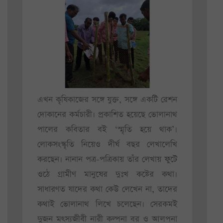
এখন কৃষিকাজের সঙ্গে যুক্ত, সঙ্গে একটি রেশন
দোকানের কর্মচারী। প্রকাশিত হয়েছে ভোলানাথ
পালের কবিতার বই ‘স্মৃতি হয়ে থাক’।
লোকসংস্কৃতি নিয়েও দীর্ঘ বছর লেখালেখি
করছেন। নানান পত্র-পত্রিকায় তাঁর লেখায় ফুটে
ওঠে গ্রামীণ মানুষের দুঃখ কষ্টের কথা।
সাধারণত যাদের কথা কেউ লেখেন না, তাদের
কথাই ভোলানাথ লিখে চলেছেন। সেরকমই
দুজন মৎস্যজীবী নারী কল্পনা বর ও আলপনা