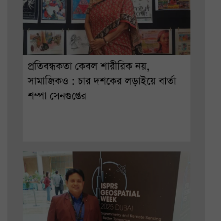
প্রতিবন্ধকতা কেবল শারীরিক নয়,
সামাজিকও : চার দশকের লড়াইয়ে বার্তা
শম্পা সেনগুপ্তের