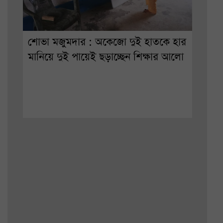
শোভা মজুমদার : অকেজো দুই হাতকে হার
মানিয়ে দুই পায়েই ছড়াচ্ছেন শিক্ষার আলো