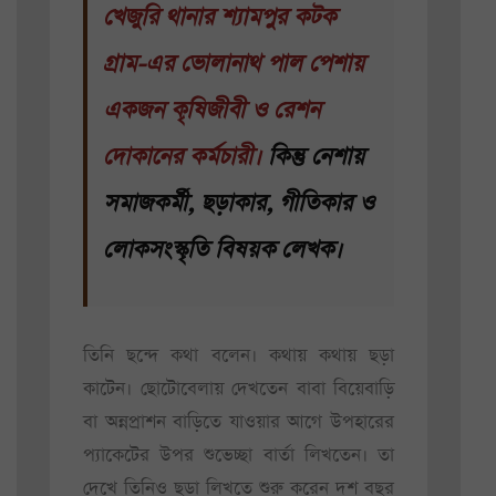
খেজুরি থানার শ্যামপুর কটক
গ্রাম-এর ভোলানাথ পাল পেশায়
একজন কৃষিজীবী ও রেশন
দোকানের কর্মচারী।
কিন্তু নেশায়
সমাজকর্মী, ছড়াকার, গীতিকার ও
লোকসংস্কৃতি বিষয়ক লেখক।
তিনি ছন্দে কথা বলেন। কথায় কথায় ছড়া
কাটেন। ছোটোবেলায় দেখতেন বাবা বিয়েবাড়ি
বা অন্নপ্রাশন বাড়িতে যাওয়ার আগে উপহারের
প্যাকেটের উপর শুভেচ্ছা বার্তা লিখতেন। তা
দেখে তিনিও ছড়া লিখতে শুরু করেন দশ বছর