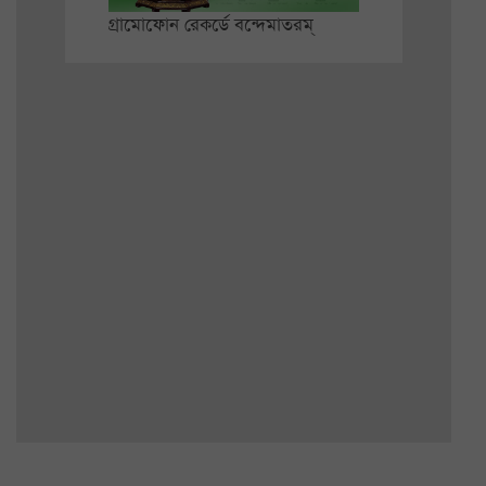
গ্রামোফোন রেকর্ডে বন্দেমাতরম্