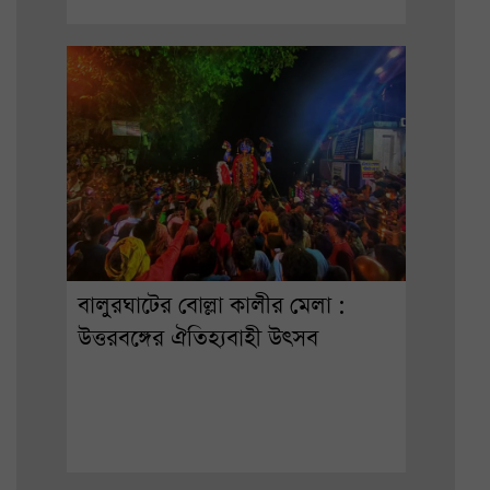
বালুরঘাটের বোল্লা কালীর মেলা :
উত্তরবঙ্গের ঐতিহ্যবাহী উৎসব