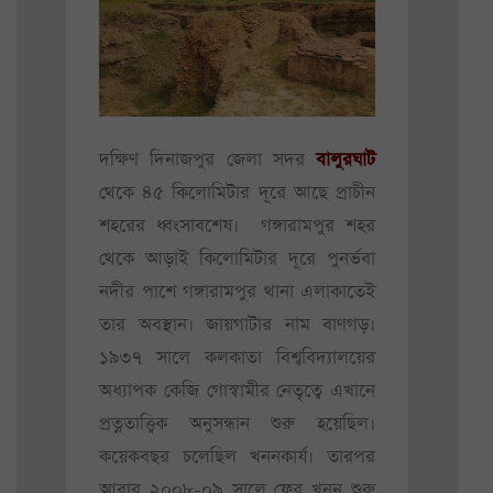
দক্ষিণ দিনাজপুর জেলা সদর
বালুরঘাট
থেকে ৪৫ কিলোমিটার দূরে আছে প্রাচীন
শহরের ধ্বংসাবশেষ। গঙ্গারামপুর শহর
থেকে আড়াই কিলোমিটার দূরে পুনর্ভবা
নদীর পাশে গঙ্গারামপুর থানা এলাকাতেই
তার অবস্থান। জায়গাটার নাম বাণগড়।
১৯৩৭ সালে কলকাতা বিশ্ববিদ্যালয়ের
অধ্যাপক কেজি গোস্বামীর নেতৃত্বে এখানে
প্রত্নতাত্ত্বিক অনুসন্ধান শুরু হয়েছিল।
কয়েকবছর চলেছিল খননকার্য। তারপর
আবার ২০০৮-০৯ সালে ফের খনন শুরু