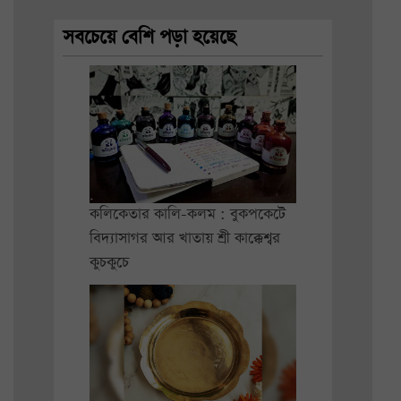
সবচেয়ে বেশি পড়া হয়েছে
কলিকেতার কালি-কলম : বুকপকেটে
বিদ্যাসাগর আর খাতায় শ্রী কাক্কেশ্বর
কুচকুচে