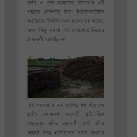
বর্মণ ও সেন রাজাদের আমলেও এই
শহরের প্রতিপত্তি ছিল। ইখতিয়ারউদ্দিন
বখতিয়ার খিলজি যখন বাংলা জয় করেন,
তখন কিছু সময়ে এই দেবকোটে নিজের
রাজধানী রেখেছিলেন।
এই জায়গাটার নাম বাণগড় হল কীভাবে?
স্থানীয় লোককথা অনুযায়ী এটি ছিল
অসুররাজ বলির রাজধানী। সেই বলির
কাছেই বিষ্ণু এসেছিলেন বামন অবতার