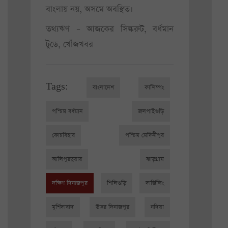
বাংলায় নয়, অসমে অবস্থিত।
তথ্যঋণ – আজকের সিল্করুট, বর্ধমান
টুডে, খোঁজখবর
Tags:
বাংলাদেশ
কালিম্পং
পশ্চিম বর্ধমান
জলপাইগুড়ি
কোচবিহার
পশ্চিম মেদিনীপুর
আলিপুরদুয়ার
ঝাড়গ্রাম
দক্ষিণ দিনাজপুর
শিলিগুড়ি
দার্জিলিং
মুর্শিদাবাদ
উত্তর দিনাজপুর
নদিয়া