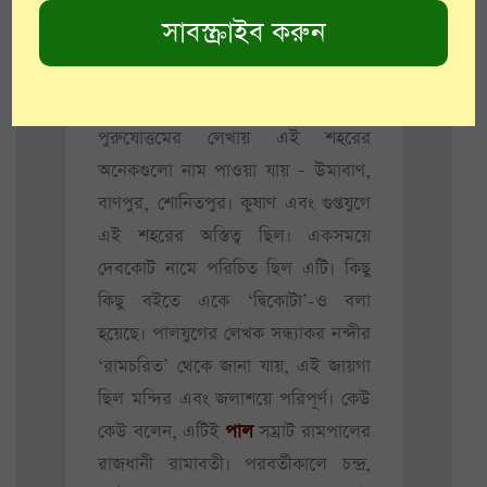
‘বায়ুপুরাণ’ এবং ‘বৃহৎসংহিতা’য় উল্লেখ
রয়েছে, কোটিবর্ষের এই শহরের কথা।
প্রাচীন অভিধান সংকলক হেমচন্দ্র এবং
পুরুষোত্তমের লেখায় এই শহরের
অনেকগুলো নাম পাওয়া যায় – উমাবাণ,
বাণপুর, শোনিতপুর। কুষাণ এবং গুপ্তযুগে
এই শহরের অস্তিত্ব ছিল। একসময়ে
দেবকোট নামে পরিচিত ছিল এটি। কিছু
কিছু বইতে একে ‘দ্বিকোটা’-ও বলা
হয়েছে। পালযুগের লেখক সন্ধ্যাকর নন্দীর
‘রামচরিত’ থেকে জানা যায়, এই জায়গা
ছিল মন্দির এবং জলাশয়ে পরিপূর্ণ। কেউ
কেউ বলেন, এটিই
পাল
সম্রাট রামপালের
রাজধানী রামাবতী। পরবর্তীকালে চন্দ্র,