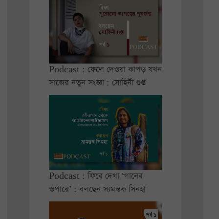
Podcast : ফেলে দেওয়া কাপড় যখন
সাজের নতুন সংজ্ঞা : সোহিনী গুপ্ত
Podcast : ফিরে দেখা ‘গানের
ওপারে’ : বলছেন স্যমন্তক সিনহা