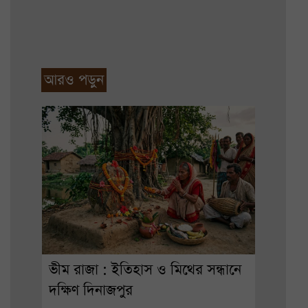
আরও পড়ুন
ভীম রাজা : ইতিহাস ও মিথের সন্ধানে
দক্ষিণ দিনাজপুর