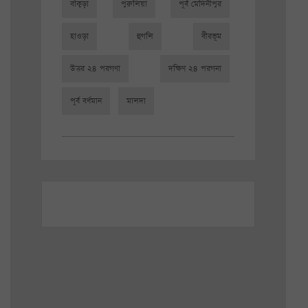
বাঁকুড়া
পুরুলিয়া
পূর্ব মেদিনীপুর
হাওড়া
হুগলি
বীরভূম
উত্তর ২৪ পরগণা
দক্ষিণ ২৪ পরগনা
পূর্ব বর্ধমান
মালদা