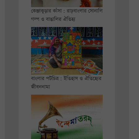
কেঞ্জাকুড়ার কাঁসা : রাঢ়বাংলার সোনালি
গল্প ও বাঙালির ঐতিহ্য
বাংলার পটচিত্র : ইতিহাস ও ঐতিহ্যের
জীবননামা