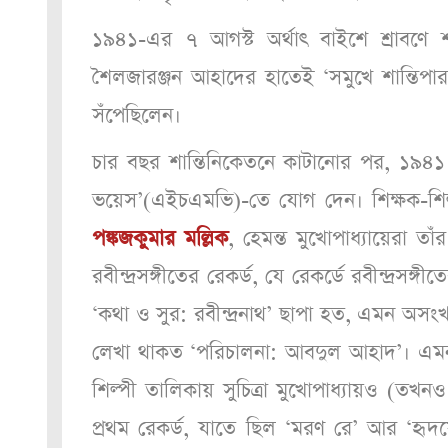
১৯৪১-এর ৭ আগস্ট অর্থাৎ বাইশে শ্রাবণে শা
শৈলজারঞ্জন আহাদের হাতেই ‘সমুখে শান্তিপার
সঁপেছিলেন।
চার বছর শান্তিনিকেতনে কাটানোর পর, ১৯৪১ 
ভয়েস’(এইচএমভি)-তে যোগ দেন। শিক্ষক-শিল্পী-
পঙ্কজকুমার মল্লিক
, হেমন্ত মুখোপাধ্যায়েরা ত
রবীন্দ্রসঙ্গীতের রেকর্ড, যে রেকর্ডে রবীন্দ্র
‘কথা ও সুর: রবীন্দ্রনাথ’ ছাপা হত, এমন অসংখ
লেখা থাকত ‘পরিচালনা: আবদুল আহাদ’। এমনক
শিল্পী তালিকায় সুচিত্রা মুখোপাধ্যায়ও (তখনও 
প্রথম রেকর্ড, যাতে ছিল ‘মরণ রে’ আর ‘হৃদয়