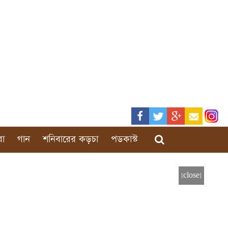
রা
গান
শনিবারের কড়চা
পডকাস্ট
[close]