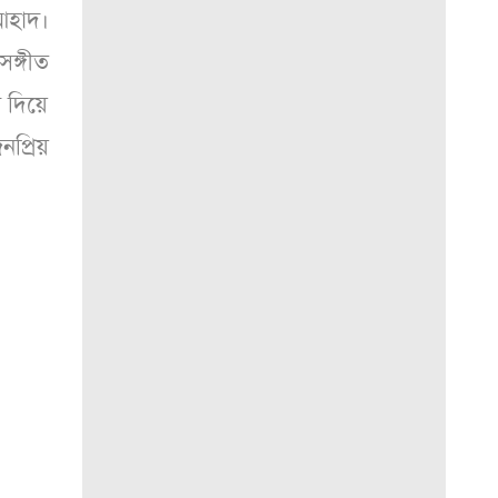
আহাদ।
ঙ্গীত
র দিয়ে
নপ্রিয়