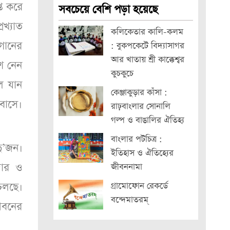
্ত করে
সবচেয়ে বেশি পড়া হয়েছে
খ্যাত
কলিকেতার কালি-কলম
গানের
: বুকপকেটে বিদ্যাসাগর
আর খাতায় শ্রী কাক্কেশ্বর
শ নেন
কুচকুচে
লে যান
কেঞ্জাকুড়ার কাঁসা :
বাসে।
রাঢ়বাংলার সোনালি
গল্প ও বাঙালির ঐতিহ্য
বাংলার পটচিত্র :
ু’জন।
ইতিহাস ও ঐতিহ্যের
দার ও
জীবননামা
 চলছে।
গ্রামোফোন রেকর্ডে
বন্দেমাতরম্
জীবনের