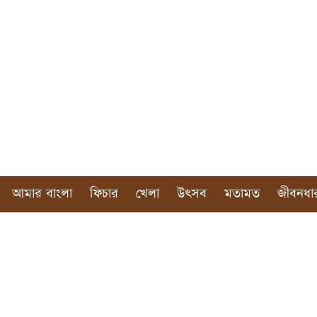
আমার বাংলা
ফিচার
খেলা
উৎসব
মতামত
জীবনধা