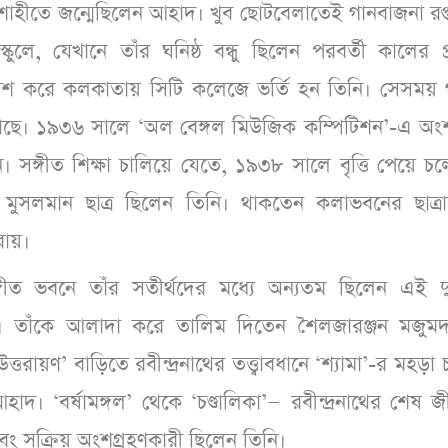
জশাহীতে জন্মেছিলেন আহাদ। খুব ছোটবেলাতেই গানবাজনা রপ
ে, যেখানে তাঁর ঘনিষ্ঠ বন্ধু ছিলেন পরবর্তী কালের প্র
ন পাশ করে কলকাতায় সিটি কলেজে ভর্তি হন তিনি। সেসময় 
কাছে। ১৯৩৬ সালে ‘অল বেঙ্গল মিউজিক কম্পিটিশন’-এ অং
। সঙ্গীত শিক্ষা চালিয়ে যেতে, ১৯৩৮ সালে বৃত্তি পেয়ে চ
ি মুসলমান ছাত্র ছিলেন তিনি। থাকতেন কলাভবনের ছাত্রা
 রায়।
্গীত ভবনে তাঁর সতীর্থদের মধ্যে অন্যতম ছিলেন এই দ
াদ। তাঁকে আলাদা করে তালিম দিতেন শৈলজারঞ্জন মজুম
রায়ণ’ বাড়িতে রবীন্দ্রনাথের তত্ত্বাবধানে ‘শ্যামা’-র মহড়া
াদ। ‘বর্ষামঙ্গল’ থেকে ‘চণ্ডালিকা’— রবীন্দ্রনাথের শেষ 
ী এবং সক্রিয় অংশগ্রহণকারী ছিলেন তিনি।