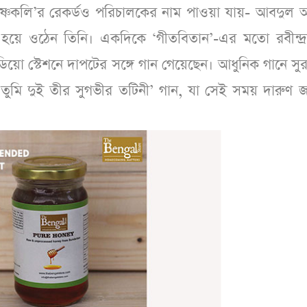
 ‘কৃষ্ণকলি’র রেকর্ডও পরিচালকের নাম পাওয়া যায়- আবদুল 
য় হয়ে ওঠেন তিনি। একদিকে ‘গীতবিতান’-এর মতো রবীন্দ্রস
রেডিয়ো স্টেশনে দাপটের সঙ্গে গান গেয়েছেন। আধুনিক গানে সু
ি তুমি দুই তীর সুগভীর তটিনী’ গান, যা সেই সময় দারুণ জ