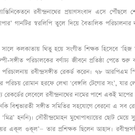
ন্তিনিকেতনে রবীন্দ্রনাথের প্রয়াণসংবাদ এসে পৌঁছলে শো
াপার’ গানটির স্বরলিপি তুলে দিয়ে বৈতালিক পরিচালনার দা
সালে কলকাতায় থিতু হয়ে সংগীত শিক্ষক হিসেবে ‘হিজ মা
সঙ্গীত পরিচালকের বর্ণাঢ্য জীবনে প্রতিষ্ঠা পেতে শুরু
াঁর পরিচালনায় রবীন্দ্রসঙ্গীত রেকর্ড করেন। ৭৮ আরপিএম স
সঙ্গীতের পরিচয় রোমান হরফে লেখা ‘বেঙ্গলি টেগোর সং’, যার 
্য রেকর্ডের লেবেলে রবীন্দ্রনাথের নামের পাশে একই মাপে
ি বিশ্বভারতী সঙ্গীত সমিতির সহযোগে বেরনো এ সব রেক
‘মিত্র’ হননি)। সৌরীন্দ্রমোহন মুখোপাধ্যায়ের ছোট মেয়ে সুচ
ের একূল ওকূল’— তার প্রশিক্ষক ছিলেন আহাদ। রবীন্দ্রসঙ্