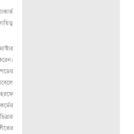
কার্ত
য়িত্ব
স্টার
 করেন।
্পিডের
লেবেলে
র হরফে
র্ডের
িত্রার
গীতের