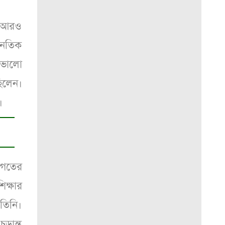
হ আরও
নৈতিক
 ভালো
িলেন।
।
জগতের
ক্ষার
তিনি।
ড়ান্ত