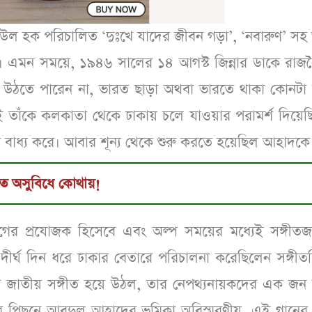
দ-উল হক পরিচালিত ‘দুঃখে যাদের জীবন গড়া’, ‘নবারুণ’ স
 এমন সময়ে, ১৯৪৬ সালের ১৪ আগস্ট জিন্নার ডাকে রাজ
ুঝে উঠতে পারেন না, ভারত ছাড়া অথবা ভারতে থাকা কোনটা
ই তাঁকে কলকাতা থেকে ঢাকায় চলে যাওয়ার পরামর্শ দিয়েছ
বাধ্য করে। আবার শূন্য থেকে শুরু করতে হয়েছিল আহাদকে
ইতে অসুবিধে কোথায়!
াগের প্রযোজক হিসেবে এবং অল্প সময়ের মধ্যেই সঙ্গীত
র্ঘ দিন ধরে ঢাকার বেতারে পরিচালনা করেছিলেন সঙ্গীতশি
 জাতীয় সঙ্গীত হয়ে উঠল, তার নেপথ্যনায়কদের এক জন 
 পিছনে আবদুল আহাদের ভূমিকা অবিস্মরণীয়, এই গানের চূ