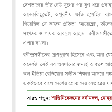
দেশভাগের তীব্র ঢেউ যুগের পর যুগ ধরে প্রবাহম
অনেককিছুতেই, অপূরনীয় ক্ষতি হয়েছিল বাংল
গিয়েছিল যে ক’জন প্রতিভা—'মায়েস্ত্রো’, তাঁদ
সংগঠক ও গায়ক আবদুল আহাদ। রবীন্দ্রসঙ্গীত
এপার বাংলা।
রবীন্দ্রসঙ্গীতের প্রাণপুরুষ হিসেবে এবং আর 
অনেকটা সেই সব অবদানের জন্যই আবদুল আহা
অল ইন্ডিয়া রেডিয়োর সঙ্গীত শিক্ষার আসরে পঙ্
একইভাবে বাংলাদেশের শ্রোতাদের বেতারের মা
আরও পড়ুন:
শান্তিনিকেতনের বর্ষামঙ্গল, মো