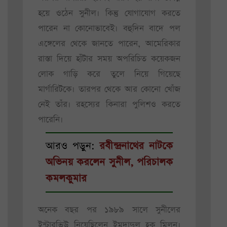
হয়ে ওঠেন সুনীল। কিন্তু যোগাযোগ করতে
পারেন না কোনোভাবেই। বহুদিন বাদে পল
এঙ্গেলের থেকে জানতে পারেন, আমেরিকার
রাস্তা দিয়ে হাঁটার সময় অপরিচিত কয়েকজন
লোক গাড়ি করে তুলে নিয়ে গিয়েছে
মার্গারিটকে। তারপর থেকে আর কোনো খোঁজ
নেই তাঁর। রহস্যের কিনারা পুলিশও করতে
পারেনি।
আরও পড়ুন:
রবীন্দ্রনাথের নাটকে
অভিনয় করলেন সুনীল, পরিচালক
কমলকুমার
অনেক বছর পর ১৯৮৯ সালে সুনীলের
ইন্টারভিউ নিয়েছিলেন ইমদাদুল হক মিলন।