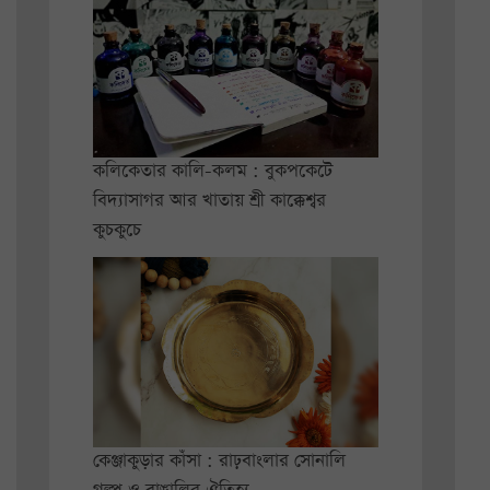
কলিকেতার কালি-কলম : বুকপকেটে
বিদ্যাসাগর আর খাতায় শ্রী কাক্কেশ্বর
কুচকুচে
কেঞ্জাকুড়ার কাঁসা : রাঢ়বাংলার সোনালি