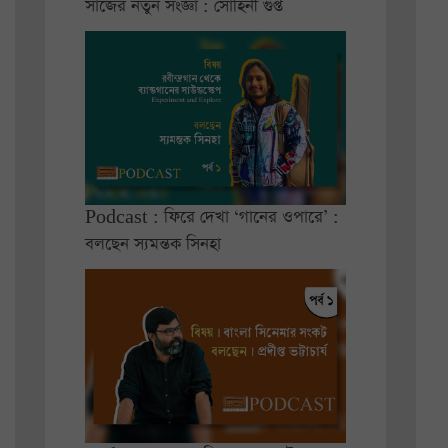
সাজের নতুন সংজ্ঞা : সোহিনী গুপ্ত
Podcast : ফিরে দেখা ‘গানের ওপারে’ :
বলছেন স্যমন্তক সিনহা