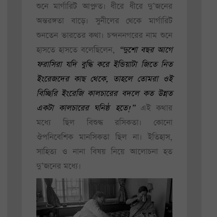
শুনে মার্গারিট আপ্লুত। ধীরে ধীরে দু’জনের
অন্তরঙ্গতা বাড়ে। সুনীলের থেকে মার্গারিট
শুনতেন ভারতের কথা। চন্দননগরের নাম শুনে
হাসতে হাসতে বলেছিলেন,
“দুশো বছর আগে
ফরাসিরা যদি বুদ্ধি করে ইন্ডিয়াটা জিতে নিত
ইংরেজদের কাছ থেকে, তাহলে তোমরা ওই
বিচ্ছিরি ইংরেজি কালচারের বদলে কত উন্নত
একটা কালচারের ঘনিষ্ঠ হতে!”
এই কথার
মধ্যে ছিল বিশুদ্ধ রসিকতা। কোনো
ঔপনিবেশিক মানসিকতা ছিল না। ইতিহাস,
সাহিত্য ও নানা বিষয় নিয়ে আলোচনা হত
দু’জনের মধ্যে।