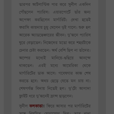
তারপর আটলান্টিক পার করে সুনীল একদিন
পৌঁছলেন প্যারিস। এয়ারপোর্টে তাঁর জন্য
অপেক্ষা করছিলেন মার্গারিট। দেখা হতেই
ফরাসি কায়দায় চুমু খেলেন দুই গালে। শুরু হল
আরেক অ্যাডভেঞ্চারের জীবন। দু’জনে প্যারিস
ঘুরে বেড়াতেন। নিজেদের মতো করে শহরটাকে
চেনার চেষ্টা করতেন। অর্থ বেশি ছিল না তাঁদের।
অল্পের মধ্যেই মানিয়ে-গুছিয়ে আনন্দে
থাকতেন। এরই মধ্যে আমেরিকা থেকে
মার্গারিটের ডাক আসে। গবেষণার কাজ শেষ
করতে হবে। অথচ ছেড়ে যেতে মন চায় না।
শেষপর্যন্ত বিদায় নিতেই হল। দু’টো আলাদা
ফ্লাইট ধরে দু’জনেই ফ্রান্স ছাড়লেন।
সুনীল
কলকাতা
য় ফিরে আসার পর মার্গারিটের
সঙ্গে নিয়মিত যোগাযোগ ছিল। তবে নানা