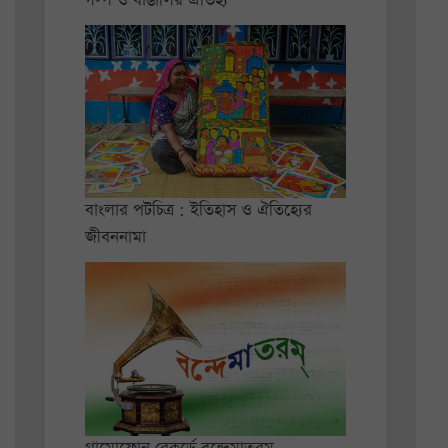
গল্প ও বাঙালির ঐতিহ্য
বাংলার পটচিত্র : ইতিহাস ও ঐতিহ্যের
জীবননামা