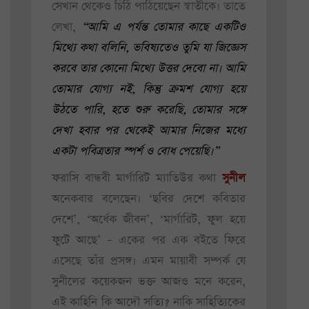
সেখান থেকেও চিঠি পাঠিয়েছেন স্বাতীকে। তাতে
লেখা,
“আমি এ পর্যন্ত তোমার কাছে একটিও
মিথ্যে কথা বলিনি, ভবিষ্যতেও তুমি যা জিজ্ঞেস
করবে তার কোনো মিথ্যে উত্তর দেবো না। আমি
তোমার যোগ্য নই, কিন্তু ক্রমশ যোগ্য হয়ে
উঠতে পারি, হতে শুরু করেছি, তোমার সঙ্গে
দেখা হবার পর থেকেই আমার নিজের মধ্যে
একটা পবিত্রতার স্পর্শ ও বোধ পেয়েছি।”
ফরাসি বান্ধবী মার্গারিট ম্যাতিউর কথা
সুনীল
অনেকবার বলেছেন। ‘ছবির দেশে কবিতার
দেশে’, ‘অর্ধেক জীবন’, ‘মার্গারিট, ফুল হয়ে
ফুটে আছে’ – একের পর এক বইতে ফিরে
এসেছে তাঁর প্রসঙ্গ। এমন মায়াবী সম্পর্ক যে
সুনীলের কয়েকজন ভক্ত আজও মনে করেন,
এই কাহিনি কি আদৌ সত্যি? নাকি সাহিত্যিকের