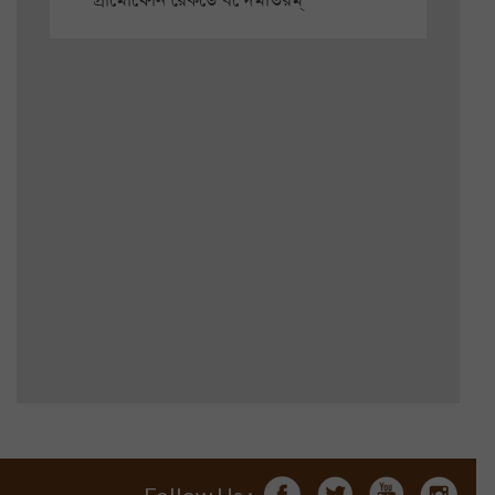
গ্রামোফোন রেকর্ডে বন্দেমাতরম্