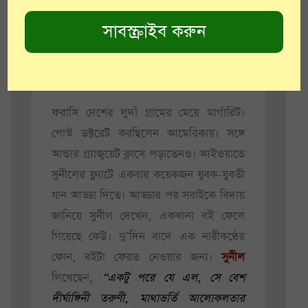
মার্গারিটের সঙ্গে।
আরও পড়ুন:
সুনীলের মালা গিয়ে
পড়ল অরুন্ধতীর কোলে!
ফরাসি দেশের লুদাঁ গ্রামের মেয়ে মার্গারিট।
পোস্ট ডক্টরেট করছিলেন আমেরিকায়। সঙ্গে
আন্ডার গ্র্যাজুয়েট ক্লাসে পড়াতেনও। আইওয়াতে
সুনীলের ফ্ল্যাটে একবার কয়েকজন যুবক-যুবতী
যান আড্ডা দিতে। আড্ডার পর সবাইকে বিদায়
জানিয়ে সুনীল দেখেন, একখানা বই ফেলে
গিয়েছে কেউ। দু’দিন বাদে এক নারীকণ্ঠের
ফোন, বইটা ফেরত নেওয়ার জন্য।
সুনীল
লিখেছেন,
“একটু পরে যে এল, সে বেশ
দীর্ঘাঙ্গিনী তরুণী, মাথাভর্তি আলোকলতার