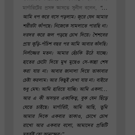
মার্গারিটের প্রসঙ্গ আসতে সুনীল বলেন,
“…
আমি ধপ করে বসে পড়লাম। জ্বরে যেন আমার
শরীরটা কাঁপছে। নিজেকে সামলাতে পারছি না।
দরদর করে জল পড়ছে চোখ দিয়ে। শৈশবের
প্রায় কুড়ি-পঁচিশ বছর পর আমি আবার কাঁদছি।
নির্লজ্জের মতন। আমার হেঁচকি উঠে যাচ্ছে।
হাতের চেটো দিয়ে মুখ মুছেও সে-কান্না শেষ
করা যায় না। আবার জানালা দিয়ে তাকাবার
চেষ্টা করলাম। আর কিছুই দেখা যায় না। বাইরে
শুধু মেঘ। আমি হারিয়ে যাচ্ছি। আমি একলা…
আর এ কী অসম্ভব একাকিত্ব, বুক যেন ছিঁড়ে
যেতে চাইছে। মার্গারিট, আমি আছি, তুমি
আমার দিকে একবার তাকাও, চোখে চোখ
রাখো আর একবার বলো, আমাদের প্রতিটি
মুহূর্তই তো আনন্দের।”