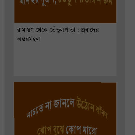
রামায়ণ থেকে তেঁতুলপাতা : প্রবাদের
অন্তরমহল