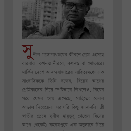
সু
নীল গঙ্গোপাধ্যায়ের জীবনে প্রেম এসেছে
বারবার। কখনও নীরবে, কখনও বা সোচ্চারে।
মার্কিন দেশে আনন্দবাজারের সাহিত্যমঞ্চে এক
সাংবাদিককে তিনি বলেন, বিয়ের আগের
প্রেমিকাদের নিয়ে স্পষ্টভাবে লিখলেও, বিয়ের
পরে যেসব প্রেম এসেছে, সাহিত্যে কেবল
আভাস দিয়েছেন। সরাসরি কিছু জানাননি। স্ত্রী
স্বাতীর প্রেমে সুনীল হাবুডুবু খেতেন বিয়ের
আগে থেকেই। বহরমপুরে এক অনুষ্ঠানে গিয়ে