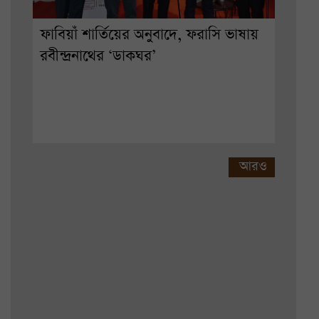
ফাবিয়াঁ শার্তিয়ের অনুবাদে, ফরাসি ভাষায়
রবীন্দ্রনাথের ‘ডাকঘর’
আরও