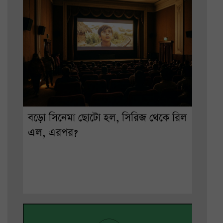
বড়ো সিনেমা ছোটো হল, সিরিজ থেকে রিল
এল, এরপর?