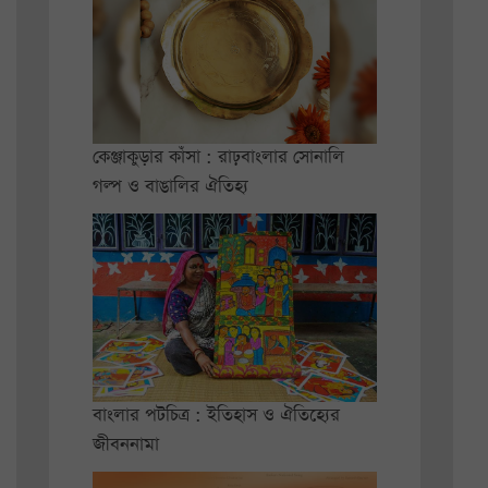
কেঞ্জাকুড়ার কাঁসা : রাঢ়বাংলার সোনালি
গল্প ও বাঙালির ঐতিহ্য
বাংলার পটচিত্র : ইতিহাস ও ঐতিহ্যের
জীবননামা