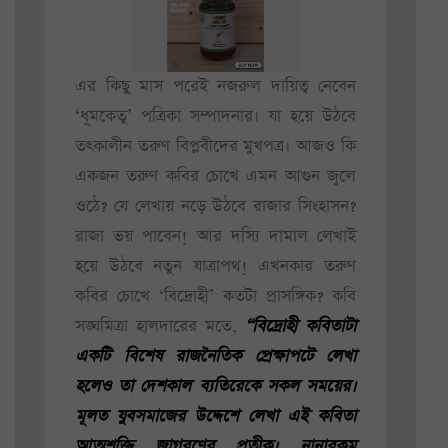
এর কিছু মাস পরেই নজরুল দায়িত্ব নেবেন
‘ধূমকেতু’ পত্রিকা সম্পাদনার। যা হয়ে উঠবে
তৎকালীন তরুণ বিপ্লবীদের মুখপত্র। আজও কি
একজন তরুণ কবির চোখে এমন আগুন জ্বলে
ওঠে? যে লেখায় নড়ে উঠবে রাজার সিংহাসন?
রাজা ভয় পাবেন! আর দস্যি দামাল লেখাই
হয়ে উঠবে নতুন যাত্রাপথ! এখনকার তরুণ
কবির চোখে ‘বিদ্রোহী’ কতটা প্রাসঙ্গিক? কবি
সঙ্ঘমিত্রা হালদারের মতে,
“বিদ্রোহী কবিতাটা
একটি বিশেষ রাজনৈতিক প্রেক্ষাপটে লেখা
হলেও তা দেশকাল ব্যতিরেকে সকল সময়ের।
মূলত যুবসমাজের উদ্দেশে লেখা এই কবিতা
আত্মশক্তি জাগরণের প্রতীক। নানারকম