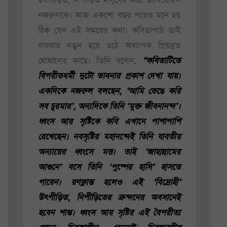
উৎপীড়িত, নিপীড়িত মানুষের কান্না ভাবিয়েছিল
নজরুলকে। আজ একশো বছর পরেও মনে হয়
ঠিক যেন এই সময়ের কথা। কবিতাপাঠ তাই
বারবার নতুন হয়ে ওঠে অধ্যাপক প্রিয়ব্রত
ঘোষালের কাছে। তিনি বলেন,
“কবিতাটিতে
বিপরীতধর্মী দুটো ভাবনার প্রকাশ দেখা যায়।
একদিকে নজরুল বলছেন, ‘আমি ভেঙে করি
সব চুরমার’, অন্যদিকে তিনি ‘মুক্ত জীবনানন্দ’।
ধ্বংস আর সৃষ্টিকে কবি এখানে পাশাপাশি
রেখেছেন। নবসৃষ্টির মহানন্দেই তিনি যাবতীয়
অন্যায়ের ধ্বংসে মত্ত। তাই ‘জাহান্নামের
আগুনে’ বসে তিনি ‘পুষ্পের হাসি’ হাসতে
পারেন। রণক্লান্ত হলেও এই ‘বিদ্রোহী’
উৎপীড়িত, নিপীড়িতের ক্রন্দনের অবসানেই
হবেন শান্ত। ধ্বংস আর সৃষ্টির এই বৈপরীত্য