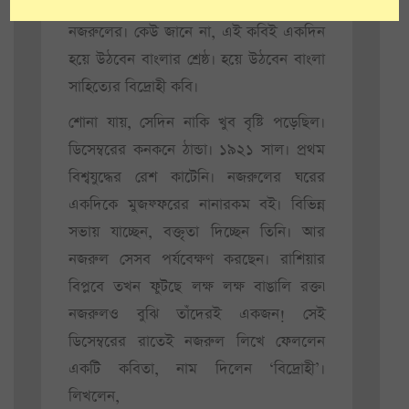
কোণের এক একফালি ঘরে জায়গা হবে
নজরুলের। কেউ জানে না, এই কবিই একদিন
হয়ে উঠবেন বাংলার শ্রেষ্ঠ। হয়ে উঠবেন বাংলা
সাহিত্যের বিদ্রোহী কবি।
শোনা যায়, সেদিন নাকি খুব বৃষ্টি পড়েছিল।
ডিসেম্বরের কনকনে ঠান্ডা। ১৯২১ সাল। প্রথম
বিশ্বযুদ্ধের রেশ কাটেনি। নজরুলের ঘরের
একদিকে মুজফ্ফরের নানারকম বই। বিভিন্ন
সভায় যাচ্ছেন, বক্তৃতা দিচ্ছেন তিনি। আর
নজরুল সেসব পর্যবেক্ষণ করছেন। রাশিয়ার
বিপ্লবে তখন ফুটছে লক্ষ লক্ষ বাঙালি রক্ত৷
নজরুলও বুঝি তাঁদেরই একজন! সেই
ডিসেম্বরের রাতেই নজরুল লিখে ফেললেন
একটি কবিতা, নাম দিলেন ‘বিদ্রোহী’।
লিখলেন,