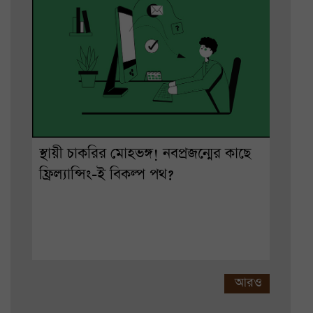
স্থায়ী চাকরির মোহভঙ্গ! নবপ্রজন্মের কাছে
ফ্রিল্যান্সিং-ই বিকল্প পথ?
আরও