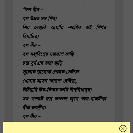
“বল বীর –
বল উন্নত মম শির!
শির নেহারি আমারি নতশির ওই শিখর
হিমাদ্রির!
বল বীর –
বল মহাবিশ্বের মহাকাশ ফাড়ি
চন্দ্র সূর্য গ্রহ তারা ছাড়ি
ভূলোক দ্যুলোক গোলক ভেদিয়া
খোদার আসন ‘আরশ’ ছেদিয়া,
উঠিয়াছি চির-বিস্ময় আমি বিশ্ববিধাতৃর!
মম ললাটে রুদ্র ভগবান জ্বলে রাজ-রাজটীকা
দীপ্ত জয়শ্রীর!
বল বীর –
আমি চির উন্নত শির!”