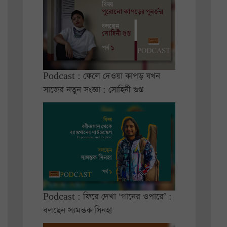
Podcast : ফেলে দেওয়া কাপড় যখন
সাজের নতুন সংজ্ঞা : সোহিনী গুপ্ত
Podcast : ফিরে দেখা ‘গানের ওপারে’ :
বলছেন স্যমন্তক সিনহা