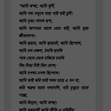
“আমি ঝন্ঝা, আমি ঘূর্ণি,
আমি পথ-সমূখে যাহা পাই যাই চূর্ণি।
আমি নৃত্য-পাগল ছন্দ,
আমি আপনার তালে নেচে যাই, আমি মুক্ত
জীবনানন্দ।
আমি হাম্বার, আমি ছায়ানট, আমি হিন্দোল,
আমি চল-চঞ্চল, ঠমকি ছমকি
পথে যেতে যেতে চকিতে চমকি
ফিং দিয়া দিই তিন দোল;
আমি চপলা-চপল হিন্দোল।
আমি তাই করি ভাই যখন চাহে এ মন যা,
করি শত্রুর সাথে গলাগলি, ধরি মৃত্যুর সাথে
পাঞ্জা,
আমি উন্মাদ, আমি ঝন্ঝা!
আমি মহামারী আমি ভীতি এ ধরিত্রীর;