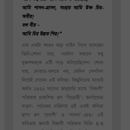
আমি শাসন-ত্রাসন, সংহার আমি উষ্ণ চির-
অধীর!
বল বীর –
আমি চির উন্নত শির!”
এক একটা আগুন ঝড়া লাইন লিখে চলেছেন
তিনি।শোনা যায়, পরদিন সকালে বন্ধু
মুজফ্ফরকে এটি পড়ে শুনিয়েছিলেন। শোনা
যায়, দোয়াত-কলমে নয়, সেদিন পেনসিল
দিয়েই লেখেন এই কবিতা। কিছুদিনের মধ্যেই
অর্থাৎ ১৯২২ সালের জানুয়ারি মাসে ‘বিজলী’
পত্রিকায় প্রকাশিত হল ‘বিদ্রোহী’। জনপ্রিয়তা
বাড়ল। পাঠকের চাহিদায় ওই একই কবিতা
ছাপা হল ‘প্রবাসী’ ও ‘সাধনা’-তেও। এই
কবিতার জন্যই বিজলী পত্রিকার বিক্রি হু-হু