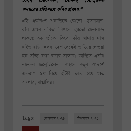
যেমন চিরকালীন, তেমনই চিরস্মরণীয়
অন্যায়ের প্রতিবাদে কবির প্রত্যয়।”
এই একবিংশ শতাব্দীতে কোনো ‘মুসলমান’
কবি এমন কবিতা লিখলে হয়তো জেলবন্দি
থাকতে হত তাঁকে৷ কিংবা তাঁর মাথার দাম
চাইত রাষ্ট্র। অথবা দেশ থেকেই তাড়িয়ে দেওয়া
হত সত্যি কথা বলার সাজায়। ভাগ্যিস একটা
নজরুল জন্মেছিলেন। নাহলে নতুন আদর্শে
একরাশ স্বপ্ন নিয়ে হাঁটাই দুষ্কর হয়ে যেত
বাংলার, বাঙালির।
Tags:
লোকসভা ২০২৪
বিধানসভা ২০২১